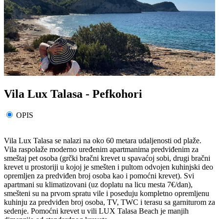
Vila Lux Talasa - Pefkohori
OPIS
Vila Lux Talasa se nalazi na oko 60 metara udaljenosti od plaže.
Vila raspolaže moderno uređenim apartmanima predviđenim za
smeštaj pet osoba (grčki bračni krevet u spavaćoj sobi, drugi bračni
krevet u prostoriji u kojoj je smešten i pultom odvojen kuhinjski deo
opremljen za predviđen broj osoba kao i pomoćni krevet). Svi
apartmani su klimatizovani (uz doplatu na licu mesta 7€/dan),
smešteni su na prvom spratu vile i poseduju kompletno opremljenu
kuhinju za predviđen broj osoba, TV, TWC i terasu sa garniturom za
sedenje. Pomoćni krevet u vili LUX Talasa Beach je manjih