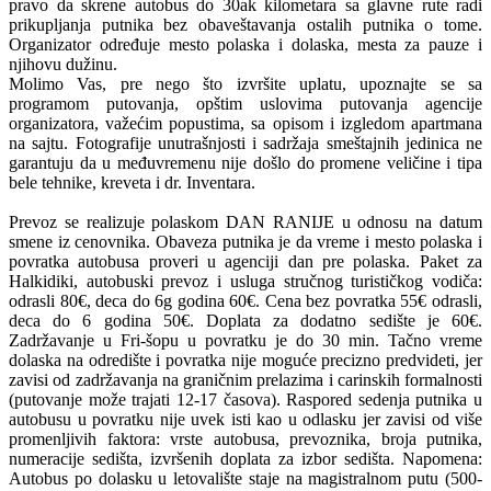
pravo da skrene autobus do 30ak kilometara sa glavne rute radi
prikupljanja putnika bez obaveštavanja ostalih putnika o tome.
Organizator određuje mesto polaska i dolaska, mesta za pauze i
njihovu dužinu.
Molimo Vas, pre nego što izvršite uplatu, upoznajte se sa
programom putovanja, opštim uslovima putovanja agencije
organizatora, važećim popustima, sa opisom i izgledom apartmana
na sajtu. Fotografije unutrašnjosti i sadržaja smeštajnih jedinica ne
garantuju da u međuvremenu nije došlo do promene veličine i tipa
bele tehnike, kreveta i dr. Inventara.
Prevoz se realizuje polaskom DAN RANIJE u odnosu na datum
smene iz cenovnika. Obaveza putnika je da vreme i mesto polaska i
povratka autobusa proveri u agenciji dan pre polaska. Paket za
Halkidiki, autobuski prevoz i usluga stručnog turističkog vodiča:
odrasli 80€, deca do 6g godina 60€. Cena bez povratka 55€ odrasli,
deca do 6 godina 50€. Doplata za dodatno sedište je 60€.
Zadržavanje u Fri-šopu u povratku je do 30 min. Tačno vreme
dolaska na odredište i povratka nije moguće precizno predvideti, jer
zavisi od zadržavanja na graničnim prelazima i carinskih formalnosti
(putovanje može trajati 12-17 časova). Raspored sedenja putnika u
autobusu u povratku nije uvek isti kao u odlasku jer zavisi od više
promenljivih faktora: vrste autobusa, prevoznika, broja putnika,
numeracije sedišta, izvršenih doplata za izbor sedišta. Napomena:
Autobus po dolasku u letovalište staje na magistralnom putu (500-