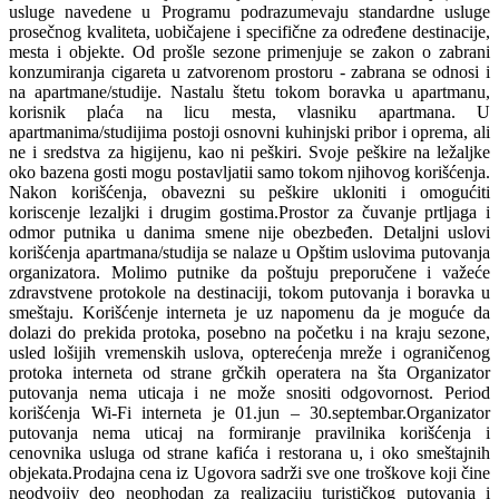
usluge navedene u Programu podrazumevaju standardne usluge
prosečnog kvaliteta, uobičajene i specifične za određene destinacije,
mesta i objekte. Od prošle sezone primenjuje se zakon o zabrani
konzumiranja cigareta u zatvorenom prostoru - zabrana se odnosi i
na apartmane/studije. Nastalu štetu tokom boravka u apartmanu,
korisnik plaća na licu mesta, vlasniku apartmana. U
apartmanima/studijima postoji osnovni kuhinjski pribor i oprema, ali
ne i sredstva za higijenu, kao ni peškiri. Svoje peškire na ležaljke
oko bazena gosti mogu postavljatii samo tokom njihovog korišćenja.
Nakon korišćenja, obavezni su peškire ukloniti i omogućiti
koriscenje lezaljki i drugim gostima.Prostor za čuvanje prtljaga i
odmor putnika u danima smene nije obezbeđen. Detaljni uslovi
korišćenja apartmana/studija se nalaze u Opštim uslovima putovanja
organizatora. Molimo putnike da poštuju preporučene i važeće
zdravstvene protokole na destinaciji, tokom putovanja i boravka u
smeštaju. Korišćenje interneta je uz napomenu da je moguće da
dolazi do prekida protoka, posebno na početku i na kraju sezone,
usled lošijih vremenskih uslova, opterećenja mreže i ograničenog
protoka interneta od strane grčkih operatera na šta Organizator
putovanja nema uticaja i ne može snositi odgovornost. Period
korišćenja Wi-Fi interneta je 01.jun – 30.septembar.Organizator
putovanja nema uticaj na formiranje pravilnika korišćenja i
cenovnika usluga od strane kafića i restorana u, i oko smeštajnih
objekata.Prodajna cena iz Ugovora sadrži sve one troškove koji čine
neodvojiv deo neophodan za realizaciju turističkog putovanja i