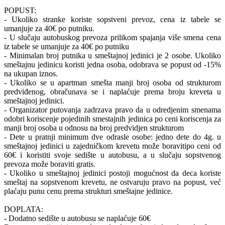
POPUST:
- Ukoliko stranke koriste sopstveni prevoz, cena iz tabele se
umanjuje za 40€ po putniku.
- U slučaju autobuskog prevoza prilikom spajanja više smena cena
iz tabele se umanjuje za 40€ po putniku
- Minimalan broj putnika u smeštajnoj jedinici je 2 osobe. Ukoliko
smeštajnu jedinicu koristi jedna osoba, odobrava se popust od -15%
na ukupan iznos.
- Ukoliko se u apartman smešta manji broj osoba od strukturom
predviđenog, obračunava se i naplaćuje prema broju kreveta u
smeštajnoj jedinici.
- Organizator putovanja zadrzava pravo da u odredjenim smenama
odobri koriscenje pojedinih smestajnih jedinica po ceni koriscenja za
manji broj osoba u odnosu na broj predvidjen strukturom
- Dete u pratnji minimum dve odrasle osobe: jedno dete do 4g. u
smeštajnoj jedinici u zajedničkom krevetu može boravitipo ceni od
60€ i koristiti svoje sedište u autobusu, a u slučaju sopstvenog
prevoza može boraviti gratis.
- Ukoliko u smeštajnoj jedinici postoji mogućnost da deca koriste
smeštaj na sopstvenom krevetu, ne ostvaruju pravo na popust, već
plaćaju punu cenu prema strukturi smeštajne jedinice.
DOPLATA:
- Dodatno sedište u autobusu se naplaćuje 60€