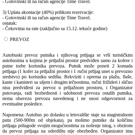
- Gotovinski ili na račun agencije Time Travel.
3) Uplata akontacije (40%) prilikom rezervacije:
- Gotovinski ili na račun agencije Time Travel.
ostatak:
- Čekovima na rate (zaključno sa 15.12. tekuće godine)
PREVOZ
Autobuski prevoz putnika i njihovog prtljaga se vrši turističkim
autobusima u kojima je prtljažni prostor predviđen samo za kofere i
putne torbe korisnika prevoza. Putnik može poneti 2 komada
prtljaga (1 kofer za prtljažni prostor i 1 ručni prtljag unet u prevozno
sredstvo) po korisniku sedišta. Rekviziti i oprema za plažu, flaše,
kante i kanisteri sa uljem i drugim tečnostima, ručni frižideri i slično
nisu predviđeni za prevoz u prtljažnom prostoru, i Organizator
putovanja, radi bezbednosti i udobnosti prevoza ostalih putnika,
nema obavezu prevoza navedenog i ne snosi odgovornost za
eventualne posledice.
Napomena: Autobus po dolasku u letovalište staje na magistralnom
putu (500-900m od objekata), pa molimo putnike da količinu
prtljaga prilagode svojim mogućnostima za nošenje istog, s obzirom
da prevoz prtljaga na odredištu nije obezbeđen. Organizator ima