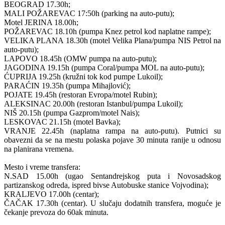
BEOGRAD 17.30h;
MALI POŽAREVAC 17:50h (parking na auto-putu);
Motel JERINA 18.00h;
POŽAREVAC 18.10h (pumpa Knez petrol kod naplatne rampe);
VELIKA PLANA 18.30h (motel Velika Plana/pumpa NIS Petrol na
auto-putu);
LAPOVO 18.45h (OMW pumpa na auto-putu);
JAGODINA 19.15h (pumpa Coral/pumpa MOL na auto-putu);
ĆUPRIJA 19.25h (kružni tok kod pumpe Lukoil);
PARAĆIN 19.35h (pumpa Mihajlović);
POJATE 19.45h (restoran Evropa/motel Rubin);
ALEKSINAC 20.00h (restoran Istanbul/pumpa Lukoil);
NIŠ 20.15h (pumpa Gazprom/motel Nais);
LESKOVAC 21.15h (motel Bavka);
VRANJE 22.45h (naplatna rampa na auto-putu). Putnici su
obavezni da se na mestu polaska pojave 30 minuta ranije u odnosu
na planirana vremena.
Mesto i vreme transfera:
N.SAD 15.00h (ugao Sentandrejskog puta i Novosadskog
partizanskog odreda, ispred bivse Autobuske stanice Vojvodina);
KRALJEVO 17.00h (centar);
ČAČAK 17.30h (centar). U slučaju dodatnih transfera, moguće je
čekanje prevoza do 60ak minuta.