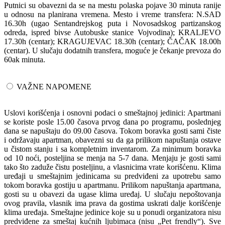
Putnici su obavezni da se na mestu polaska pojave 30 minuta ranije
u odnosu na planirana vremena. Mesto i vreme transfera: N.SAD
16.30h (ugao Sentandrejskog puta i Novosadskog partizanskog
odreda, ispred bivse Autobuske stanice Vojvodina); KRALJEVO
17.30h (centar); KRAGUJEVAC 18.30h (centar); ČAČAK 18.00h
(centar). U slučaju dodatnih transfera, moguće je čekanje prevoza do
60ak minuta.
VAŽNE NAPOMENE
Uslovi korišćenja i osnovni podaci o smeštajnoj jedinici: Apartmani
se koriste posle 15.00 časova prvog dana po programu, poslednjeg
dana se napuštaju do 09.00 časova. Tokom boravka gosti sami čiste
i održavaju apartman, obavezni su da ga prilikom napuštanja ostave
u čistom stanju i sa kompletnim inventarom. Za minimum boravka
od 10 noći, posteljina se menja na 5-7 dana. Menjaju je gosti sami
tako što zaduže čistu posteljinu, a vlasnicima vrate korišćenu. Klima
uređaji u smeštajnim jedinicama su predviđeni za upotrebu samo
tokom boravka gostiju u apartmanu. Prilikom napuštanja apartmana,
gosti su u obavezi da ugase klima uređaj. U slučaju nepoštovanja
ovog pravila, vlasnik ima prava da gostima uskrati dalje korišćenje
klima uređaja. Smeštajne jedinice koje su u ponudi organizatora nisu
predviđene za smeštaj kućnih ljubimaca (nisu „Pet frendly“). Sve