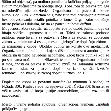
900m od objekata), pa molimo putnike da količinu prtljaga prilagode
svojim mogućnostima za nošenje istog, s obzirom da prevoz prtljaga
na odredištu nije obezbeđen. Organizator ima pravo da skrene
autobus do 30ak kilometara sa glavne rute radi prikupljanja putnika
bez obaveštavanja ostalih putnika o tome. Organizator određuje
mesto polaska i dolaska, mesta za pauze i njihovu dužinu.
Mogućnost izbora sedišta- uz doplatu 20€ po osobi, putnici mogu da
biraju sedište i spratnost u autobusu. Takvi se zahtevi podnose
prilikom prijavljivanja za putovanje Mesta za stolom se doplaćuju
zbirno, za minimum 4 osobe, mesta u „izlogu“ se doplaćuju zbirno –
za minimum 2 osobe. Ukoliko putnici ne koriste ovu mogućnost,
Organizator ce odrediti bilo koje sedište i spratnost u autobusu, bez
obzira na usmeno navedene napomene. Zbog broja putnika koji se
po smenama može bitno razlikovati, te ukoliko Organizator ne bude
u mogućnosti da prevoz u povratku izvrši na izabranim sedištima
kao u odlasku, za uplaćene doplate za izbor sedišta, izvršiće
refundaciju po svakoj izvršenoj doplati u iznosu od 10€.
Doplata po osobi za povratni transfer (za minimun 3 osobe): iz
N.Sada 30€; Kraljeva 30€, Kragujevca 20€ i Čačka 30€ (transfer se
vrši u zavisnosti od broja gostiju: automobilom, kombi vozilom ili
autobusom).
Mesto i vreme polaska autobusa, orijentaciona vremena usputnih
priključivanja grupi: