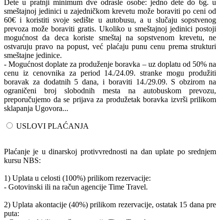
Dete u pratnji minimum dve odrasle osobe: jedno dete do 6g. u
smeštajnoj jedinici u zajedničkom krevetu može boraviti po ceni od
60€ i koristiti svoje sedište u autobusu, a u slučaju sopstvenog
prevoza može boraviti gratis. Ukoliko u smeštajnoj jedinici postoji
mogućnost da deca koriste smeštaj na sopstvenom krevetu, ne
ostvaruju pravo na popust, već plaćaju punu cenu prema strukturi
smeštajne jedinice.
- Mogućnost doplate za produženje boravka – uz doplatu od 50% na
cenu iz cenovnika za period 14./24.09. stranke mogu produžiti
boravak za dodatnih 5 dana, i boraviti 14./29.09. S obzirom na
ograničeni broj slobodnih mesta na autobuskom prevozu,
preporučujemo da se prijava za produžetak boravka izvrši prilikom
sklapanja Ugovora...
USLOVI PLAĆANJA
Plaćanje je u dinarskoj protivvrednosti na dan uplate po srednjem
kursu NBS:
1) Uplata u celosti (100%) prilikom rezervacije:
- Gotovinski ili na račun agencije Time Travel.
2) Uplata akontacije (40%) prilikom rezervacije, ostatak 15 dana pre
puta: