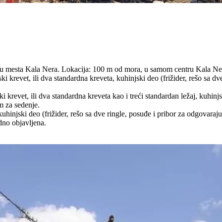
tru mesta Kala Nera. Lokacija: 100 m od mora, u samom centru Kala Ne
 krevet, ili dva standardna kreveta, kuhinjski deo (frižider, rešo sa dv
krevet, ili dva standardna kreveta kao i treći standardan ležaj, kuhinjsk
m za sedenje.
uhinjski deo (frižider, rešo sa dve ringle, posuđe i pribor za odgovaraju
dno objavljena.