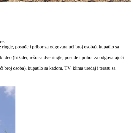
re.
e ringle, posuđe i pribor za odgovarajući broj osoba), kupatilo sa
i deo (frižider, rešo sa dve ringle, posuđe i pribor za odgovarajući
ći broj osoba), kupatilo sa kadom, TV, klima uređaj i terasu sa