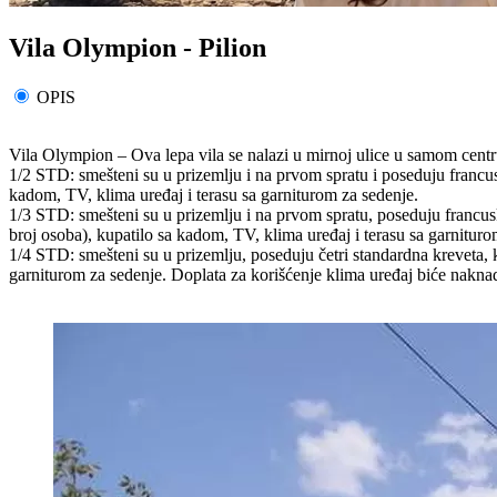
Vila Olympion - Pilion
OPIS
Vila Olympion – Ova lepa vila se nalazi u mirnoj ulice u samom cen
1/2 STD: smešteni su u prizemlju i na prvom spratu i poseduju francuski
kadom, TV, klima uređaj i terasu sa garniturom za sedenje.
1/3 STD: smešteni su u prizemlju i na prvom spratu, poseduju francuski 
broj osoba), kupatilo sa kadom, TV, klima uređaj i terasu sa garnituro
1/4 STD: smešteni su u prizemlju, poseduju četri standardna kreveta, k
garniturom za sedenje. Doplata za korišćenje klima uređaj biće nakna