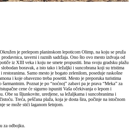
a. Okružen je prelepom planinskom lepoticom Olimp, na koju se pruža
, prodavnica, taverni i raznih sadržaja. Ono što ovo mesto izdvaja od
otiče iz XIII veka i koju ne smete propustiti. Ima svoju gradsku plažu
lobodan boravak, a isto tako i ležaljki i suncobrana koji su tristima
a i restoranima. Samo mesto je bogato zelenilom, poseduje raskošne
amona i koje obavezno treba posetiti. Mesto je preporuka turistima
etno šarmantnim. Poznat je po “noćnoj” zabavi pa je prava “Meka” za
ristupačne cene će sigurno ispuniti Vaša očekivanja o lepom i
u. Obe su šljunkovite, uredjene, sa ležaljkama i suncobranima i
istoću. Treća, peščana plaža, koja je dosta šira, počinje na istočnom
o nje se može stići laganom šetnjom.
ežu za odbojku.