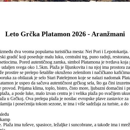
Leto Grčka Platamon 2026 - Aranžmani
 između dva veoma popularna turistička mesta: Nei Pori i Lepotokarij
i gradić koji poseduje malu luku, centralni trg, puno radnji, restorana
osetiocima. Pored autentičnog zamka, simbol Platamona je tvrđava koja p
udaljen svega oko 1.5km. Plaža je šljunkovita i na njoj ima prostora za s
e prostire se prelepo šetalište okruženo zelenilom i načičkano kafićim
poruka za obilazak je selo Stari Patelejmon koje se nalazi nadomak Plat
 Platamon je uspeo da sačuva autentičnost grčkog sela, što ga čini izuz
rovod. Prijatna klima, toplo, bistro, čisto more, ljubazni domaćini i p
aža, a posle luke, malo izvan centra je i velika plaža po svačijem ukus
ža u Grčkoj. Ova prelepa plaža je nosilac evropske plave zastavice za č
larnija i posećenija tokom sezone, te ima i više sadržaja za turiste, a d
aleđu
i kamp
. Plaža ima tuševe, spasioce, ležaljke i suncobrane, a takođe ima i mr
nja.