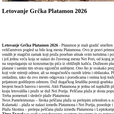
Letovanje Grčka Platamon 2026
Letovanje Grčka Platamon 2026
- Platamon je mali gradić smešten
veličanstven pogled sa bilo kog mesta Platamona. Ovo je pravi primorsk
ostalih je magični zamak koji pruža poseban utisak svim turistima i p
i još jednu veću koja se nalazi do čuvenog mesta Nei Pori, od kojeg je 
na raspolaganju uz konzumaciju pića iz obližnjih kafića. Dužinom plaž
platane i samim tim stvara egzotični ambijent. Ono što je svakako pre
koji vole mirniji odmor, ali sa mogućnošću raznih izleta i obilazaka.
omladinu, tako da ovo mesto odgovara i porodicama i onima koji traže p
prijatnom godišnjem odmoru. Duž dugačkog šetališta postoji gradska pl
brojem beach barova i taverni. Akti Platamona je jedna od najdužih pla
kraju letovališta i pruže se duž Nei Porija. Peščana plaža je dosta popu
Treba pomenuti i sledeće plaže Platamona:
Neos Panteleimonas – široka peščana plaža sa prelepim zelenilom u z
Kalamaki – plaža se nalazi između Platamona i Nei Porija, poseduje 
Plaža Skotina – prelepa peščana plaža između Platamona i Leptokarije
Time Travel
vas vodi u nezaboravnu avanturu jer vreme je za putova