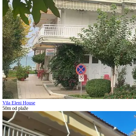
Vila Eleni House
50m od plaže