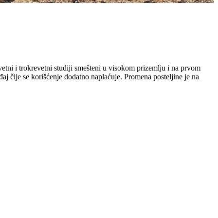
tni i trokrevetni studiji smešteni u visokom prizemlju i na prvom
aj čije se korišćenje dodatno naplaćuje. Promena posteljine je na