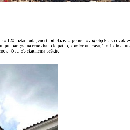
 oko 120 metara udaljenosti od plaže. U ponudi ovog objekta su dvokreve
, pre par godina renovirano kupatilo, komfornu terasu, TV i klima uređ
rneta. Ovaj objekat nema peškire.