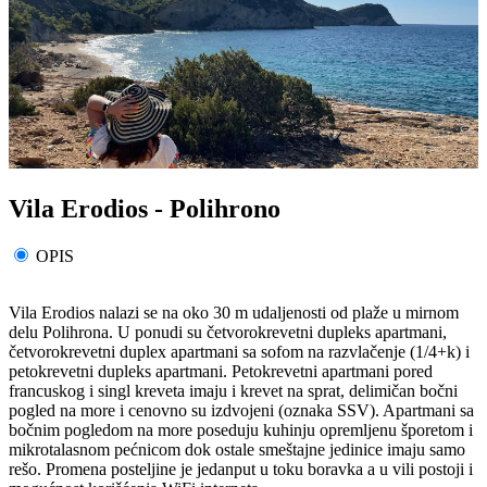
Vila Erodios - Polihrono
OPIS
Vila Erodios nalazi se na oko 30 m udaljenosti od plaže u mirnom
delu Polihrona. U ponudi su četvorokrevetni dupleks apartmani,
četvorokrevetni duplex apartmani sa sofom na razvlačenje (1/4+k) i
petokrevetni dupleks apartmani. Petokrevetni apartmani pored
francuskog i singl kreveta imaju i krevet na sprat, delimičan bočni
pogled na more i cenovno su izdvojeni (oznaka SSV). Apartmani sa
bočnim pogledom na more poseduju kuhinju opremljenu šporetom i
mikrotalasnom pećnicom dok ostale smeštajne jedinice imaju samo
rešo. Promena posteljine je jedanput u toku boravka a u vili postoji i