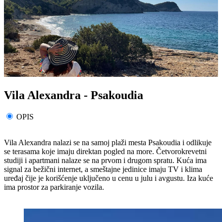
Vila Alexandra - Psakoudia
OPIS
Vila Alexandra nalazi se na samoj plaži mesta Psakoudia i odlikuje
se terasama koje imaju direktan pogled na more. Četvorokrevetni
studiji i apartmani nalaze se na prvom i drugom spratu. Kuća ima
signal za bežični internet, a smeštajne jedinice imaju TV i klima
uređaj čije je korišćenje uključeno u cenu u julu i avgustu. Iza kuće
ima prostor za parkiranje vozila.