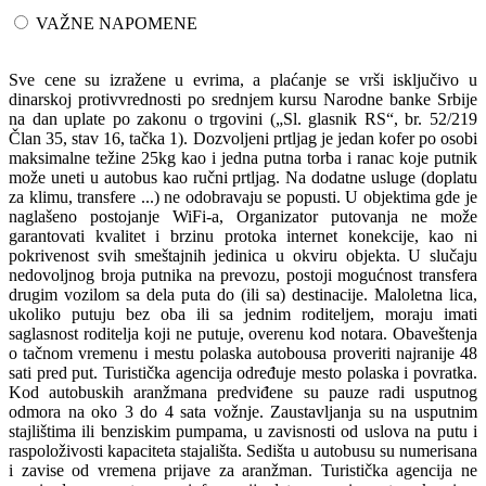
VAŽNE NAPOMENE
Sve cene su izražene u evrima, a plaćanje se vrši isključivo u
dinarskoj protivvrednosti po srednjem kursu Narodne banke Srbije
na dan uplate po zakonu o trgovini („Sl. glasnik RS“, br. 52/219
Član 35, stav 16, tačka 1). Dozvoljeni prtljag je jedan kofer po osobi
maksimalne težine 25kg kao i jedna putna torba i ranac koje putnik
može uneti u autobus kao ručni prtljag. Na dodatne usluge (doplatu
za klimu, transfere ...) ne odobravaju se popusti. U objektima gde je
naglašeno postojanje WiFi-a, Organizator putovanja ne može
garantovati kvalitet i brzinu protoka internet konekcije, kao ni
pokrivenost svih smeštajnih jedinica u okviru objekta. U slučaju
nedovoljnog broja putnika na prevozu, postoji mogućnost transfera
drugim vozilom sa dela puta do (ili sa) destinacije. Maloletna lica,
ukoliko putuju bez oba ili sa jednim roditeljem, moraju imati
saglasnost roditelja koji ne putuje, overenu kod notara. Obaveštenja
o tačnom vremenu i mestu polaska autobousa proveriti najranije 48
sati pred put. Turistička agencija određuje mesto polaska i povratka.
Kod autobuskih aranžmana predviđene su pauze radi usputnog
odmora na oko 3 do 4 sata vožnje. Zaustavljanja su na usputnim
stajlištima ili benziskim pumpama, u zavisnosti od uslova na putu i
raspoloživosti kapaciteta stajališta. Sedišta u autobusu su numerisana
i zavise od vremena prijave za aranžman. Turistička agencija ne