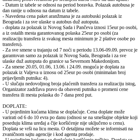
- Datum iz tabele se odnosi na period boravka. Polazak autobusa je
dan ranije u odnosu na datum iz tabele.
- Navedena cena paket aranžmana je za autobuski polazak iz
Beograda i za sve ulaske u autobus duž autoputa.
- doplata za polazak iz Novog Sada i Pančeva iznosi 15eur po osobi,
a iz ostalih mesta garantovanog polaska 25eur po osobi (za
realizaciju transfera iz svakog mesta minimum je 2 plative osobe po
transferu).
- Za sve smene u trajanju od 7 noći u periodu 13.06-09.09. prevoz je
garantovan samo za polazak iz Novog Sada, Beograda i za sve
ulaske duž autoputa do granice sa Severnom Makedonijom.
- Za smene 20.05, 01.06, 13.06. i 24.09. moguća je doplata za
polazak iz Valjeva u iznosu od 25eur po osobi (minimalan broj
prijavljenih putnika: 4).
- U slučaju nedovoljnog broja plaćenih transfera za realizaciju istog,
Organizator zadržava pravo da obavesti putnika o promeni cene
transfera ili mesta polaska do 7 dana pred put.
DOPLATE:
- U pojedinim kućama klima se doplaćuje. Cena doplate može
varirati od 6 do 10 evra po danu (odnosi se na smeštajne objekte koji
poseduju klima uređaj a čije koršićenje nije uključeno u cenu).
Doplata se vrši na licu mesta. O detaljima možete se informisati na
zvaničnom sajtu agencije i kod agenta prodaje.
- U pojedinim kućama se doplaćuje korišćenje peškira. Doplata se