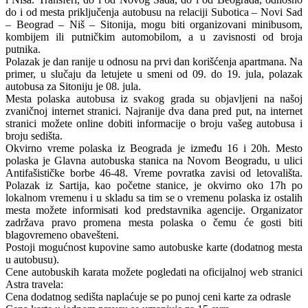
do i od mesta priključenja autobusu na relaciji Subotica – Novi Sad
– Beograd – Niš – Sitonija, mogu biti organizovani minibusom,
kombijem ili putničkim automobilom, a u zavisnosti od broja
putnika.
Polazak je dan ranije u odnosu na prvi dan korišćenja apartmana. Na
primer, u slučaju da letujete u smeni od 09. do 19. jula, polazak
autobusa za Sitoniju je 08. jula.
Mesta polaska autobusa iz svakog grada su objavljeni na našoj
zvaničnoj internet stranici. Najranije dva dana pred put, na internet
stranici možete online dobiti informacije o broju vašeg autobusa i
broju sedišta.
Okvirno vreme polaska iz Beograda je između 16 i 20h. Mesto
polaska je Glavna autobuska stanica na Novom Beogradu, u ulici
Antifašističke borbe 46-48. Vreme povratka zavisi od letovališta.
Polazak iz Sartija, kao početne stanice, je okvirno oko 17h po
lokalnom vremenu i u skladu sa tim se o vremenu polaska iz ostalih
mesta možete informisati kod predstavnika agencije. Organizator
zadržava pravo promena mesta polaska o čemu će gosti biti
blagovremeno obavešteni.
Postoji mogućnost kupovine samo autobuske karte (dodatnog mesta
u autobusu).
Cene autobuskih karata možete pogledati na oficijalnoj web stranici
Astra travela:
Cena dodatnog sedišta naplaćuje se po punoj ceni karte za odrasle