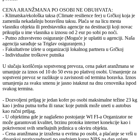
CENA ARANŽMANA PO OSOBI NE OBUHVATA:
- Klimatska/ekološka taksa (Climate resilience fee) u Grčkoj koja je
zamenila nekadašnju boravišnu taksu. Plaća se na licu mesta
vlasniku objekta ili predstavniku agencije na destinaciji koji novac
prikuplja u ime vlasnika u iznosu od 2 eur po sobi po noći.
- Putno zdravstveno osiguranje (Moguće je uplatiti u agenciji. Naša
agencija sarađuje sa Triglav osiguranjem.)
- Fakultativne izlete u organizaciji lokalnog partnera u Grčkoj
- Individualne troškove putnika
U slučaju korišćenja sopstvenog prevoza, cena paket aranžmana se
umanjuje za iznos od 10 do 50 evra po plativoj osobi. Umanjenje za
sopstveni prevoz se razlikuje u zavisnosti od termina boravka. Iznos
umanjenja za svaku smenu je jasno istaknut na dnu cenovnika ispod
svakog termina.
- Dozvoljeni prtljag je jedan kofer po osobi maksimalne težine 23 kg
kao i jedna putna torba ili ranac koje putnik može uneti u autobus
kao ručni prtljag.
- U objektima gde je naglašeno postojanje WI FI-a Organizator ne
može garantovati kvalitet, brzinu protoka internet konekcije kao i
pokrivenost svih smeštajnih jedinica u okviru objekta.
- Cena aranžmana je izražena u evrima po osobi, a plaćanje se vrši u
dinarskoj protivvrednosti po srednjem kursu NBS na dan uplate.