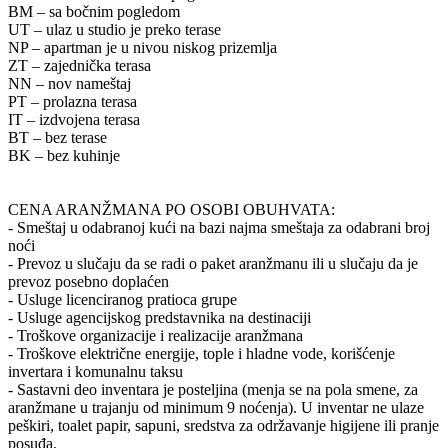
BM – sa bočnim pogledom
UT – ulaz u studio je preko terase
NP – apartman je u nivou niskog prizemlja
ZT – zajednička terasa
NN – nov nameštaj
PT – prolazna terasa
IT – izdvojena terasa
BT – bez terase
BK – bez kuhinje
CENA ARANŽMANA PO OSOBI OBUHVATA:
- Smeštaj u odabranoj kući na bazi najma smeštaja za odabrani broj
noći
- Prevoz u slučaju da se radi o paket aranžmanu ili u slučaju da je
prevoz posebno doplaćen
- Usluge licenciranog pratioca grupe
- Usluge agencijskog predstavnika na destinaciji
- Troškove organizacije i realizacije aranžmana
- Troškove električne energije, tople i hladne vode, korišćenje
invertara i komunalnu taksu
- Sastavni deo inventara je posteljina (menja se na pola smene, za
aranžmane u trajanju od minimum 9 noćenja). U inventar ne ulaze
peškiri, toalet papir, sapuni, sredstva za održavanje higijene ili pranje
posuđa.