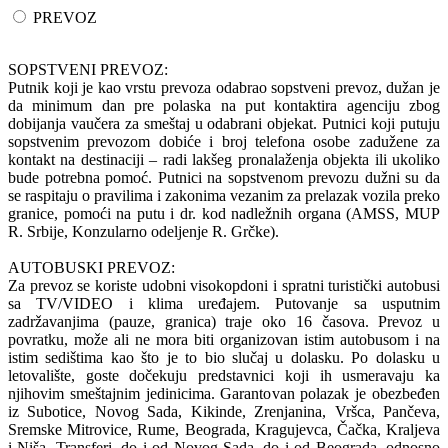
PREVOZ
SOPSTVENI PREVOZ:
Putnik koji je kao vrstu prevoza odabrao sopstveni prevoz, dužan je
da minimum dan pre polaska na put kontaktira agenciju zbog
dobijanja vaučera za smeštaj u odabrani objekat. Putnici koji putuju
sopstvenim prevozom dobiće i broj telefona osobe zadužene za
kontakt na destinaciji – radi lakšeg pronalaženja objekta ili ukoliko
bude potrebna pomoć. Putnici na sopstvenom prevozu dužni su da
se raspitaju o pravilima i zakonima vezanim za prelazak vozila preko
granice, pomoći na putu i dr. kod nadležnih organa (AMSS, MUP
R. Srbije, Konzularno odeljenje R. Grčke).
AUTOBUSKI PREVOZ:
Za prevoz se koriste udobni visokopdoni i spratni turistički autobusi
sa TV/VIDEO i klima uređajem. Putovanje sa usputnim
zadržavanjima (pauze, granica) traje oko 16 časova. Prevoz u
povratku, može ali ne mora biti organizovan istim autobusom i na
istim sedištima kao što je to bio slučaj u dolasku. Po dolasku u
letovalište, goste dočekuju predstavnici koji ih usmeravaju ka
njihovim smeštajnim jedinicima. Garantovan polazak je obezbeđen
iz Subotice, Novog Sada, Kikinde, Zrenjanina, Vršca, Pančeva,
Sremske Mitrovice, Rume, Beograda, Kragujevca, Čačka, Kraljeva
i Niša. Transferi, do i od Novog Sada, do i od Beograda, odnosno