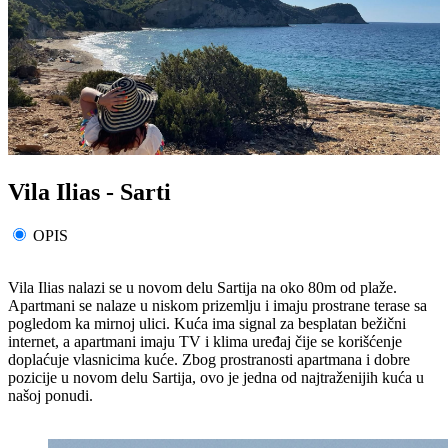
Vila Ilias - Sarti
OPIS
Vila Ilias nalazi se u novom delu Sartija na oko 80m od plaže.
Apartmani se nalaze u niskom prizemlju i imaju prostrane terase sa
pogledom ka mirnoj ulici. Kuća ima signal za besplatan bežični
internet, a apartmani imaju TV i klima uređaj čije se korišćenje
doplaćuje vlasnicima kuće. Zbog prostranosti apartmana i dobre
pozicije u novom delu Sartija, ovo je jedna od najtraženijih kuća u
našoj ponudi.