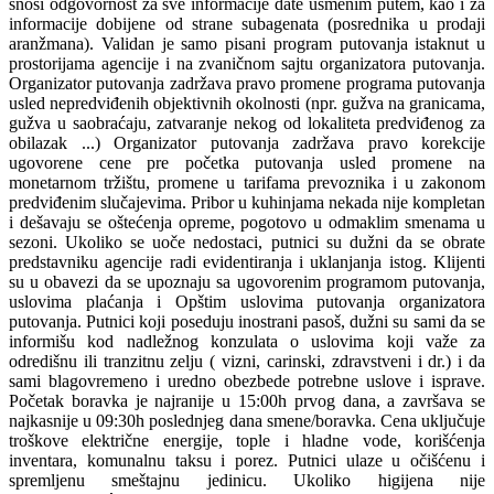
snosi odgovornost za sve informacije date usmenim putem, kao i za
informacije dobijene od strane subagenata (posrednika u prodaji
aranžmana). Validan je samo pisani program putovanja istaknut u
prostorijama agencije i na zvaničnom sajtu organizatora putovanja.
Organizator putovanja zadržava pravo promene programa putovanja
usled nepredviđenih objektivnih okolnosti (npr. gužva na granicama,
gužva u saobraćaju, zatvaranje nekog od lokaliteta predviđenog za
obilazak ...) Organizator putovanja zadržava pravo korekcije
ugovorene cene pre početka putovanja usled promene na
monetarnom tržištu, promene u tarifama prevoznika i u zakonom
predviđenim slučajevima. Pribor u kuhinjama nekada nije kompletan
i dešavaju se oštećenja opreme, pogotovo u odmaklim smenama u
sezoni. Ukoliko se uoče nedostaci, putnici su dužni da se obrate
predstavniku agencije radi evidentiranja i uklanjanja istog. Klijenti
su u obavezi da se upoznaju sa ugovorenim programom putovanja,
uslovima plaćanja i Opštim uslovima putovanja organizatora
putovanja. Putnici koji poseduju inostrani pasoš, dužni su sami da se
informišu kod nadležnog konzulata o uslovima koji važe za
odredišnu ili tranzitnu zelju ( vizni, carinski, zdravstveni i dr.) i da
sami blagovremeno i uredno obezbede potrebne uslove i isprave.
Početak boravka je najranije u 15:00h prvog dana, a završava se
najkasnije u 09:30h poslednjeg dana smene/boravka. Cena uključuje
troškove električne energije, tople i hladne vode, korišćenja
inventara, komunalnu taksu i porez. Putnici ulaze u očišćenu i
spremljenu smeštajnu jedinicu. Ukoliko higijena nije