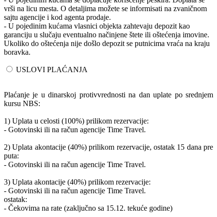
vrši na licu mesta. O detaljima možete se informisati na zvaničnom
sajtu agencije i kod agenta prodaje.
- U pojedinim kućama vlasnici objekta zahtevaju depozit kao
garanciju u slučaju eventualno načinjene štete ili oštećenja imovine.
Ukoliko do oštećenja nije došlo depozit se putnicima vraća na kraju
boravka.
USLOVI PLAĆANJA
Plaćanje je u dinarskoj protivvrednosti na dan uplate po srednjem
kursu NBS:
1) Uplata u celosti (100%) prilikom rezervacije:
- Gotovinski ili na račun agencije Time Travel.
2) Uplata akontacije (40%) prilikom rezervacije, ostatak 15 dana pre
puta:
- Gotovinski ili na račun agencije Time Travel.
3) Uplata akontacije (40%) prilikom rezervacije:
- Gotovinski ili na račun agencije Time Travel.
ostatak:
- Čekovima na rate (zaključno sa 15.12. tekuće godine)