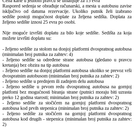
Cena karte u jednom pravcu se umanjuje za 15 evra
Raspored sedenja se obrađuje računarski, a mesta u autobusu zavise
isključivo od datuma rezervacije. Ukoliko putnik želi izabrano
sedište postoji mogućnost doplate za željena sedišta. Doplata za
željeno sedište iznosi 25 evra po osobi.
Nije moguće izvršiti doplatu za bilo koje sedište. Sedišta za koja
možete izvršiti doplatu su:
- željeno sedište za stolom na donjoj platformi dvospratnog autobusa
(minimalan broj putnika za zahtev: 4)
- željeno sedište sa određene strane autobusa (gledano u pravcu
kretanja) bez obzira na tip autobusa
- željeno sedište na donjoj platformi autobusa ukoliko se prevoz vrši
dvospratnim autobusom (minimalan broj putnika za zahtev: 2)
- željeno sedište u prednjem ili zadnjem delu autobusa
- željeno sedište u prvom redu dvospratnog autobusa na gornjoj
platfomi bez mogućnosti biranja strane (putnici moraju biti uzrasta
preko 12 godina starosti; minimalan broj putnika za zahtev: 2)
- željeno sedište za stočićem na gornjoj platformi dvospratnog
autobusa kod prvih stepenica (minimalan broj putnika za zahtev: 2)
- željeno sedište za stočićem na gornjoj platformi dvospratnog
autobusa kod drugih - stepenica (minimalan broj putnika za zahtev:
2)