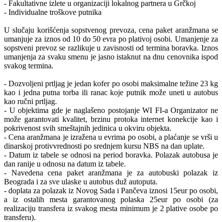
- Fakultativne izlete u organizaciji lokalnog partnera u Grčkoj
- Individualne troškove putnika
U slučaju korišćenja sopstvenog prevoza, cena paket aranžmana se
umanjuje za iznos od 10 do 50 evra po plativoj osobi. Umanjenje za
sopstveni prevoz se razlikuje u zavisnosti od termina boravka. Iznos
umanjenja za svaku smenu je jasno istaknut na dnu cenovnika ispod
svakog termina.
- Dozvoljeni prtljag je jedan kofer po osobi maksimalne težine 23 kg
kao i jedna putna torba ili ranac koje putnik može uneti u autobus
kao ručni prtljag.
- U objektima gde je naglašeno postojanje WI FI-a Organizator ne
može garantovati kvalitet, brzinu protoka internet konekcije kao i
pokrivenost svih smeštajnih jedinica u okviru objekta.
- Cena aranžmana je izražena u evrima po osobi, a plaćanje se vrši u
dinarskoj protivvrednosti po srednjem kursu NBS na dan uplate.
- Datum iz tabele se odnosi na period boravka. Polazak autobusa je
dan ranije u odnosu na datum iz tabele.
- Navedena cena paket aranžmana je za autobuski polazak iz
Beograda i za sve ulaske u autobus duž autoputa.
- doplata za polazak iz Novog Sada i Pančeva iznosi 15eur po osobi,
a iz ostalih mesta garantovanog polaska 25eur po osobi (za
realizaciju transfera iz svakog mesta minimum je 2 plative osobe po
transferu).