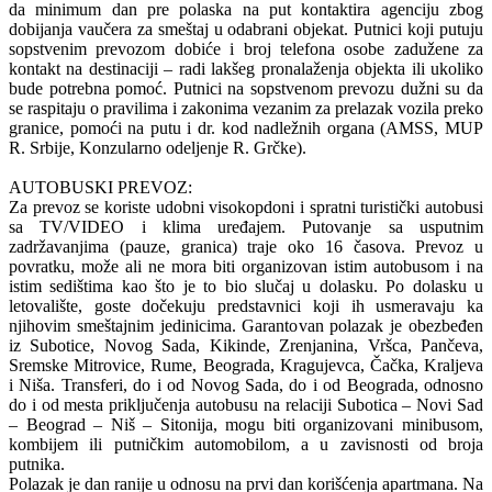
da minimum dan pre polaska na put kontaktira agenciju zbog
dobijanja vaučera za smeštaj u odabrani objekat. Putnici koji putuju
sopstvenim prevozom dobiće i broj telefona osobe zadužene za
kontakt na destinaciji – radi lakšeg pronalaženja objekta ili ukoliko
bude potrebna pomoć. Putnici na sopstvenom prevozu dužni su da
se raspitaju o pravilima i zakonima vezanim za prelazak vozila preko
granice, pomoći na putu i dr. kod nadležnih organa (AMSS, MUP
R. Srbije, Konzularno odeljenje R. Grčke).
AUTOBUSKI PREVOZ:
Za prevoz se koriste udobni visokopdoni i spratni turistički autobusi
sa TV/VIDEO i klima uređajem. Putovanje sa usputnim
zadržavanjima (pauze, granica) traje oko 16 časova. Prevoz u
povratku, može ali ne mora biti organizovan istim autobusom i na
istim sedištima kao što je to bio slučaj u dolasku. Po dolasku u
letovalište, goste dočekuju predstavnici koji ih usmeravaju ka
njihovim smeštajnim jedinicima. Garantovan polazak je obezbeđen
iz Subotice, Novog Sada, Kikinde, Zrenjanina, Vršca, Pančeva,
Sremske Mitrovice, Rume, Beograda, Kragujevca, Čačka, Kraljeva
i Niša. Transferi, do i od Novog Sada, do i od Beograda, odnosno
do i od mesta priključenja autobusu na relaciji Subotica – Novi Sad
– Beograd – Niš – Sitonija, mogu biti organizovani minibusom,
kombijem ili putničkim automobilom, a u zavisnosti od broja
putnika.
Polazak je dan ranije u odnosu na prvi dan korišćenja apartmana. Na