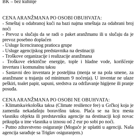
BK – bez kuhinje
CENA ARANŽMANA PO OSOBI OBUHVATA:
- Smeštaj u odabranoj kući na bazi najma smeštaja za odabrani broj
noći
- Prevoz u slučaju da se radi o paket aranžmanu ili u slučaju da je
prevoz posebno doplaćen
- Usluge licenciranog pratioca grupe
- Usluge agencijskog predstavnika na destinaciji
- Troškove organizacije i realizacije aranžmana
- Troškove električne energije, tople i hladne vode, korišćenje
invertara i komunalnu taksu
- Sastavni deo inventara je posteljina (menja se na pola smene, za
aranžmane u trajanju od minimum 9 noćenja). U inventar ne ulaze
peškiri, toalet papir, sapuni, sredstva za održavanje higijene ili pranje
posuđa.
CENA ARANŽMANA PO OSOBI NE OBUHVATA:
- Klimatska/ekološka taksa (Climate resilience fee) u Grčkoj koja je
zamenila nekadašnju boravišnu taksu. Plaća se na licu mesta
vlasniku objekta ili predstavniku agencije na destinaciji koji novac
prikuplja u ime vlasnika u iznosu od 2 eur po sobi po noći.
- Putno zdravstveno osiguranje (Moguće je uplatiti u agenciji. Naša
agencija sarađuje sa Triglav osiguranjem.)