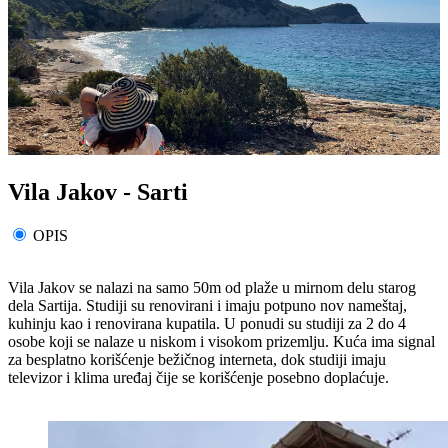
Vila Jakov - Sarti
OPIS
Vila Jakov se nalazi na samo 50m od plaže u mirnom delu starog
dela Sartija. Studiji su renovirani i imaju potpuno nov nameštaj,
kuhinju kao i renovirana kupatila. U ponudi su studiji za 2 do 4
osobe koji se nalaze u niskom i visokom prizemlju. Kuća ima signal
za besplatno korišćenje bežičnog interneta, dok studiji imaju
televizor i klima uređaj čije se korišćenje posebno doplaćuje.