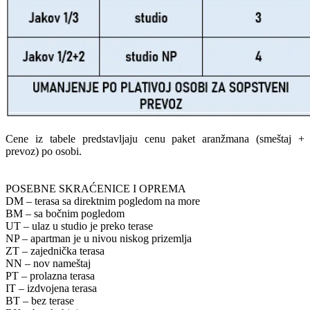
Cene iz tabele predstavljaju cenu paket aranžmana (smeštaj +
prevoz) po osobi.
POSEBNE SKRAĆENICE I OPREMA
DM – terasa sa direktnim pogledom na more
BM – sa bočnim pogledom
UT – ulaz u studio je preko terase
NP – apartman je u nivou niskog prizemlja
ZT – zajednička terasa
NN – nov nameštaj
PT – prolazna terasa
IT – izdvojena terasa
BT – bez terase