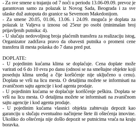
- Za sve smene u trajanju od 7 noći u periodu 13.06-09.09. prevoz je
garantovan samo za polazak iz Novog Sada, Beograda i za sve
ulaske duž autoputa do granice sa Severnom Makedonijom.
- Za smene 20.05, 01.06, 13.06. i 24.09. moguća je doplata za
polazak iz Valjeva u iznosu od 25eur po osobi (minimalan broj
prijavljenih putnika: 4).
- U slučaju nedovoljnog broja plaćenih transfera za realizaciju istog,
Organizator zadržava pravo da obavesti putnika o promeni cene
transfera ili mesta polaska do 7 dana pred put.
DOPLATE:
- U pojedinim kućama klima se doplaćuje. Cena doplate može
varirati od 6 do 10 evra po danu (odnosi se na smeštajne objekte koji
poseduju klima uređaj a čije koršićenje nije uključeno u cenu).
Doplata se vrši na licu mesta. O detaljima možete se informisati na
zvaničnom sajtu agencije i kod agenta prodaje.
- U pojedinim kućama se doplaćuje korišćenje peškira. Doplata se
vrši na licu mesta. O detaljima možete se informisati na zvaničnom
sajtu agencije i kod agenta prodaje.
- U pojedinim kućama vlasnici objekta zahtevaju depozit kao
garanciju u slučaju eventualno načinjene štete ili oštećenja imovine.
Ukoliko do oštećenja nije došlo depozit se putnicima vraća na kraju
boravka.