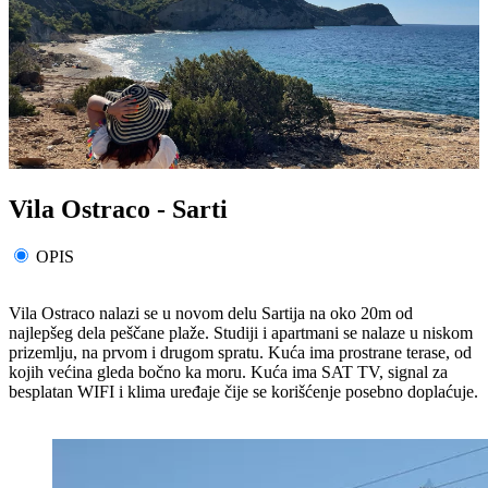
Vila Ostraco - Sarti
OPIS
Vila Ostraco nalazi se u novom delu Sartija na oko 20m od
najlepšeg dela peščane plaže. Studiji i apartmani se nalaze u niskom
prizemlju, na prvom i drugom spratu. Kuća ima prostrane terase, od
kojih većina gleda bočno ka moru. Kuća ima SAT TV, signal za
besplatan WIFI i klima uređaje čije se korišćenje posebno doplaćuje.