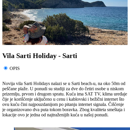
Vila Sarti Holiday - Sarti
OPIS
Novija vila Sarti Holidays nalazi se u Sarti beach-u, na oko 50m od
peščane plaže. U ponudi su studiji za dve do četiri osobe u niskom
prizemlju, prvom i drugom spratu. Kuća ima SAT TV, klima uređaje
čije je korišćenje uključeno u cenu i kablovski i bežični internet što
ovu kuću čini najpouzdanijom po pitanju internet signala. Čišćenje
je organizovano dva puta tokom boravka. Zbog kvaliteta smeštaja i
lokacije ovo je jedna od najtraženijih kuća u našoj ponudi.