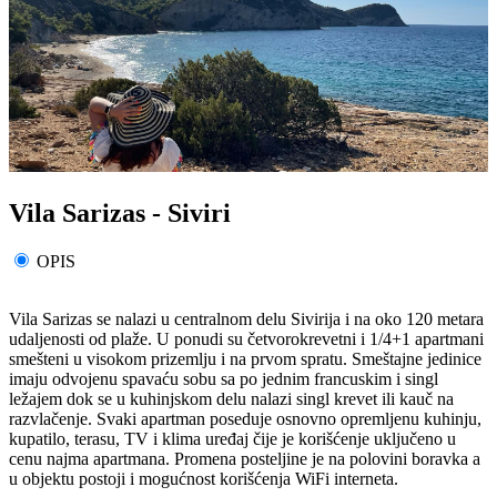
Vila Sarizas - Siviri
OPIS
Vila Sarizas se nalazi u centralnom delu Sivirija i na oko 120 metara
udaljenosti od plaže. U ponudi su četvorokrevetni i 1/4+1 apartmani
smešteni u visokom prizemlju i na prvom spratu. Smeštajne jedinice
imaju odvojenu spavaću sobu sa po jednim francuskim i singl
ležajem dok se u kuhinjskom delu nalazi singl krevet ili kauč na
razvlačenje. Svaki apartman poseduje osnovno opremljenu kuhinju,
kupatilo, terasu, TV i klima uređaj čije je korišćenje uključeno u
cenu najma apartmana. Promena posteljine je na polovini boravka a
u objektu postoji i mogućnost korišćenja WiFi interneta.