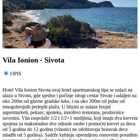
Vila Ionion - Sivota
OPIS
Hotel Vila Ionion Sivota ovaj hotel apartmanskog tipa se nalazi na
ulazu u Sivotu, gde ujedno i počinje strogi centar Sivote i udaljen na
oko 200m od glavne gradske luke, i na oko 300m od jedne od
mnogobrojnih prelepih plaža. U blizini se nalaze brojni
supermarketi, pekare, apoteka, mnoštvo restorana, prodavnice
suvenira. Vila raspolaže 1/2 i 1/2+1 studijima, koji imaju dva kreveta
spojena za maksimalno dve odrasle osobe i pomoćni krevet za decu
od 5 godina do 12 godina (vlasnici ne odobravaju boravak dece
mlađih od 5 godina). Sadrže kuhinju opremljenu osnovnim posuđem