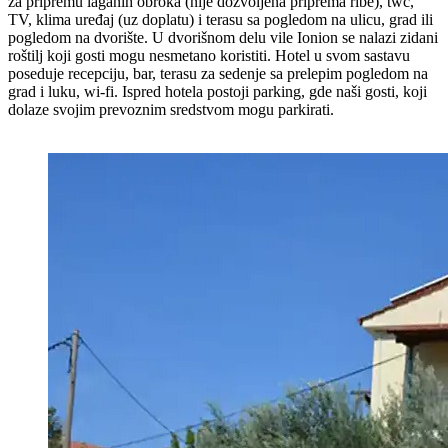
za pripremu laganih obroka (nije dozvoljena priprema ribe), twc,
TV, klima uređaj (uz doplatu) i terasu sa pogledom na ulicu, grad ili
pogledom na dvorište. U dvorišnom delu vile Ionion se nalazi zidani
roštilj koji gosti mogu nesmetano koristiti. Hotel u svom sastavu
poseduje recepciju, bar, terasu za sedenje sa prelepim pogledom na
grad i luku, wi-fi. Ispred hotela postoji parking, gde naši gosti, koji
dolaze svojim prevoznim sredstvom mogu parkirati.