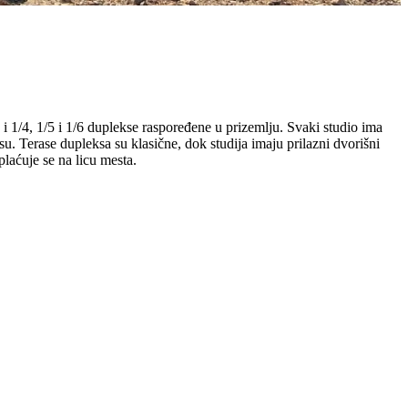
i 1/4, 1/5 i 1/6 duplekse raspoređene u prizemlju. Svaki studio ima
. Terase dupleksa su klasične, dok studija imaju prilazni dvorišni
plaćuje se na licu mesta.