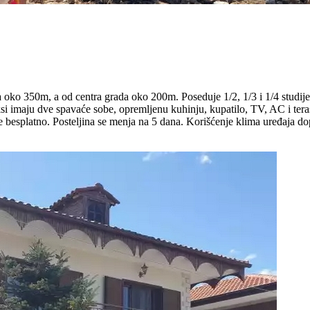
 oko 350m, a od centra grada oko 200m. Poseduje 1/2, 1/3 i 1/4 studije 
 imaju dve spavaće sobe, opremljenu kuhinju, kupatilo, TV, AC i terasu
nje besplatno. Posteljina se menja na 5 dana. Korišćenje klima uređaja do