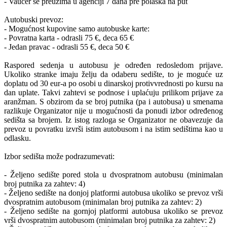
- Vaucer se preuzima u agenciji 7 dana pre polaska na put
Autobuski prevoz:
- Mogućnost kupovine samo autobuske karte:
- Povratna karta - odrasli 75 €, deca 65 €
- Jedan pravac - odrasli 55 €, deca 50 €
Raspored sedenja u autobusu je određen redosledom prijave.
Ukoliko stranke imaju želju da odaberu sedište, to je moguće uz
doplatu od 30 eur-a po osobi u dinarskoj protivvrednosti po kursu na
dan uplate. Takvi zahtevi se podnose i uplaćuju prilikom prijave za
aranžman. S obzirom da se broj putnika (pa i autobusa) u smenama
razlikuje Organizator nije u mogućnosti da ponudi izbor određenog
sedišta sa brojem. Iz istog razloga se Organizator ne obavezuje da
prevoz u povratku izvrši istim autobusom i na istim sedištima kao u
odlasku.
Izbor sedišta može podrazumevati:
- Željeno sedište pored stola u dvospratnom autobusu (minimalan
broj putnika za zahtev: 4)
- Željeno sedište na donjoj platformi autobusa ukoliko se prevoz vrši
dvospratnim autobusom (minimalan broj putnika za zahtev: 2)
- Željeno sedište na gornjoj platformi autobusa ukoliko se prevoz
vrši dvospratnim autobusom (minimalan broj putnika za zahtev: 2)