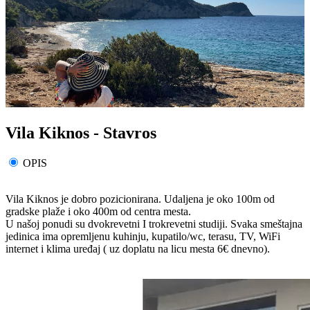
Vila Kiknos - Stavros
OPIS
Vila Kiknos je dobro pozicionirana. Udaljena je oko 100m od
gradske plaže i oko 400m od centra mesta.
U našoj ponudi su dvokrevetni I trokrevetni studiji. Svaka smeštajna
jedinica ima opremljenu kuhinju, kupatilo/wc, terasu, TV, WiFi
internet i klima uređaj ( uz doplatu na licu mesta 6€ dnevno).