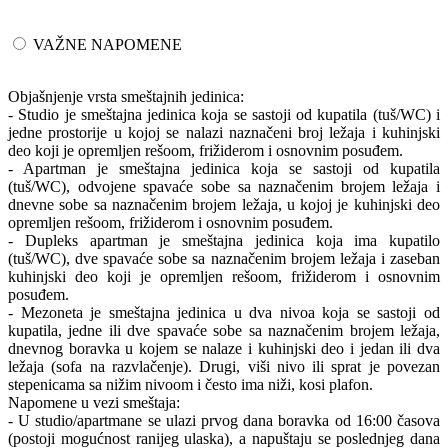
VAŽNE NAPOMENE
Objašnjenje vrsta smeštajnih jedinica:
- Studio je smeštajna jedinica koja se sastoji od kupatila (tuš/WC) i
jedne prostorije u kojoj se nalazi naznačeni broj ležaja i kuhinjski
deo koji je opremljen rešoom, frižiderom i osnovnim posuđem.
- Apartman je smeštajna jedinica koja se sastoji od kupatila
(tuš/WC), odvojene spavaće sobe sa naznačenim brojem ležaja i
dnevne sobe sa naznačenim brojem ležaja, u kojoj je kuhinjski deo
opremljen rešoom, frižiderom i osnovnim posuđem.
- Dupleks apartman je smeštajna jedinica koja ima kupatilo
(tuš/WC), dve spavaće sobe sa naznačenim brojem ležaja i zaseban
kuhinjski deo koji je opremljen rešoom, frižiderom i osnovnim
posuđem.
- Mezoneta je smeštajna jedinica u dva nivoa koja se sastoji od
kupatila, jedne ili dve spavaće sobe sa naznačenim brojem ležaja,
dnevnog boravka u kojem se nalaze i kuhinjski deo i jedan ili dva
ležaja (sofa na razvlačenje). Drugi, viši nivo ili sprat je povezan
stepenicama sa nižim nivoom i često ima niži, kosi plafon.
Napomene u vezi smeštaja:
- U studio/apartmane se ulazi prvog dana boravka od 16:00 časova
(postoji mogućnost ranijeg ulaska), a napuštaju se poslednjeg dana