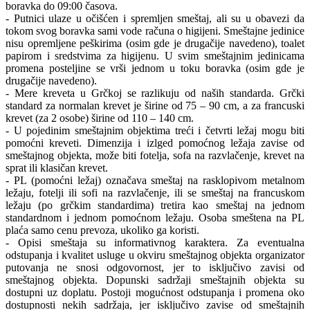
boravka do 09:00 časova.
- Putnici ulaze u očišćen i spremljen smeštaj, ali su u obavezi da
tokom svog boravka sami vode računa o higijeni. Smeštajne jedinice
nisu opremljene peškirima (osim gde je drugačije navedeno), toalet
papirom i sredstvima za higijenu. U svim smeštajnim jedinicama
promena posteljine se vrši jednom u toku boravka (osim gde je
drugačije navedeno).
- Mere kreveta u Grčkoj se razlikuju od naših standarda. Grčki
standard za normalan krevet je širine od 75 – 90 cm, a za francuski
krevet (za 2 osobe) širine od 110 – 140 cm.
- U pojedinim smeštajnim objektima treći i četvrti ležaj mogu biti
pomoćni kreveti. Dimenzija i izlged pomoćnog ležaja zavise od
smeštajnog objekta, može biti fotelja, sofa na razvlačenje, krevet na
sprat ili klasičan krevet.
- PL (pomoćni ležaj) označava smeštaj na rasklopivom metalnom
ležaju, fotelji ili sofi na razvlačenje, ili se smeštaj na francuskom
ležaju (po grčkim standardima) tretira kao smeštaj na jednom
standardnom i jednom pomoćnom ležaju. Osoba smeštena na PL
plaća samo cenu prevoza, ukoliko ga koristi.
- Opisi smeštaja su informativnog karaktera. Za eventualna
odstupanja i kvalitet usluge u okviru smeštajnog objekta organizator
putovanja ne snosi odgovornost, jer to isključivo zavisi od
smeštajnog objekta. Dopunski sadržaji smeštajnih objekta su
dostupni uz doplatu. Postoji mogućnost odstupanja i promena oko
dostupnosti nekih sadržaja, jer isključivo zavise od smeštajnih