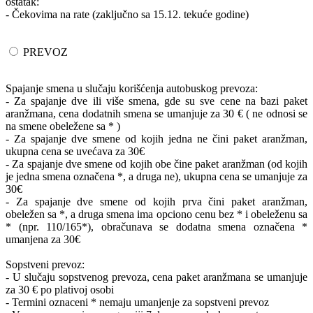
ostatak:
- Čekovima na rate (zaključno sa 15.12. tekuće godine)
PREVOZ
Spajanje smena u slučaju korišćenja autobuskog prevoza:
- Za spajanje dve ili više smena, gde su sve cene na bazi paket
aranžmana, cena dodatnih smena se umanjuje za 30 € ( ne odnosi se
na smene obeležene sa * )
- Za spajanje dve smene od kojih jedna ne čini paket aranžman,
ukupna cena se uvećava za 30€
- Za spajanje dve smene od kojih obe čine paket aranžman (od kojih
je jedna smena označena *, a druga ne), ukupna cena se umanjuje za
30€
- Za spajanje dve smene od kojih prva čini paket aranžman,
obeležen sa *, a druga smena ima opciono cenu bez * i obeleženu sa
* (npr. 110/165*), obračunava se dodatna smena označena *
umanjena za 30€
Sopstveni prevoz:
- U slučaju sopstvenog prevoza, cena paket aranžmana se umanjuje
za 30 € po plativoj osobi
- Termini oznaceni * nemaju umanjenje za sopstveni prevoz