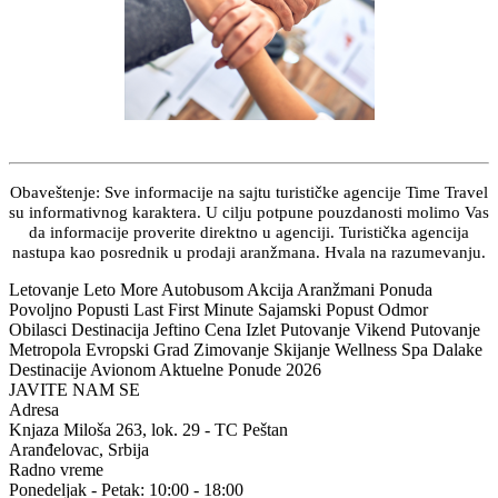
Obaveštenje: Sve informacije na sajtu turističke agencije Time Travel
su informativnog karaktera. U cilju potpune pouzdanosti molimo Vas
da informacije proverite direktno u agenciji. Turistička agencija
nastupa kao posrednik u prodaji aranžmana. Hvala na razumevanju.
Letovanje Leto More Autobusom Akcija Aranžmani Ponuda
Povoljno Popusti Last First Minute Sajamski Popust Odmor
Obilasci Destinacija Jeftino Cena Izlet Putovanje Vikend Putovanje
Metropola Evropski Grad Zimovanje Skijanje Wellness Spa Dalake
Destinacije Avionom Aktuelne Ponude 2026
JAVITE NAM SE
Adresa
Knjaza Miloša 263, lok. 29 - TC Peštan
Aranđelovac, Srbija
Radno vreme
Ponedeljak - Petak: 10:00 - 18:00