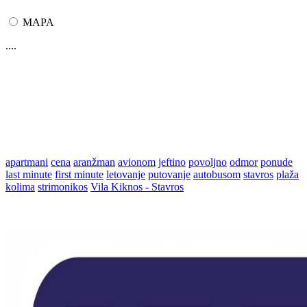
MAPA
....
apartmani
cena
aranžman
avionom
jeftino
povoljno
odmor
ponude
last minute
first minute
letovanje
putovanje
autobusom
stavros
plaža
kolima
strimonikos
Vila Kiknos - Stavros