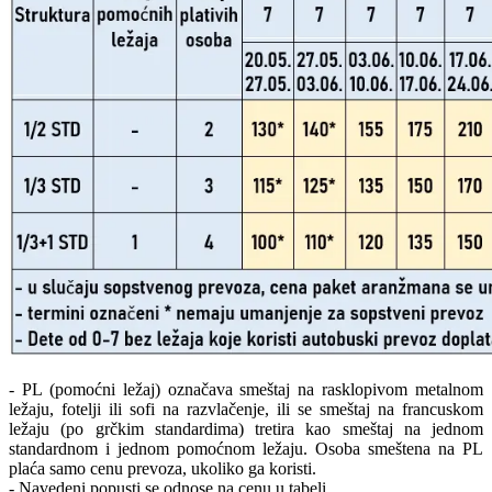
- PL (pomoćni ležaj) označava smeštaj na rasklopivom metalnom
ležaju, fotelji ili sofi na razvlačenje, ili se smeštaj na francuskom
ležaju (po grčkim standardima) tretira kao smeštaj na jednom
standardnom i jednom pomoćnom ležaju. Osoba smeštena na PL
plaća samo cenu prevoza, ukoliko ga koristi.
- Navedeni popusti se odnose na cenu u tabeli