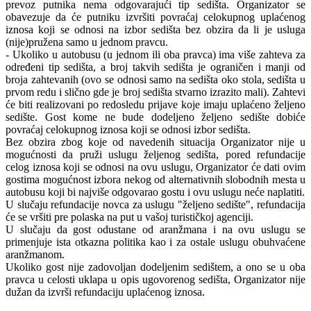
prevoz putnika nema odgovarajući tip sedišta. Organizator se
obavezuje da će putniku izvršiti povraćaj celokupnog uplaćenog
iznosa koji se odnosi na izbor sedišta bez obzira da li je usluga
(nije)pružena samo u jednom pravcu.
- Ukoliko u autobusu (u jednom ili oba pravca) ima više zahteva za
određeni tip sedišta, a broj takvih sedišta je ograničen i manji od
broja zahtevanih (ovo se odnosi samo na sedišta oko stola, sedišta u
prvom redu i slično gde je broj sedišta stvarno izrazito mali). Zahtevi
će biti realizovani po redosledu prijave koje imaju uplaćeno željeno
sedište. Gost kome ne bude dodeljeno željeno sedište dobiće
povraćaj celokupnog iznosa koji se odnosi izbor sedišta.
Bez obzira zbog koje od navedenih situacija Organizator nije u
mogućnosti da pruži uslugu željenog sedišta, pored refundacije
celog iznosa koji se odnosi na ovu uslugu, Organizator će dati ovim
gostima mogućnost izbora nekog od alternativnih slobodnih mesta u
autobusu koji bi najviše odgovarao gostu i ovu uslugu neće naplatiti.
U slučaju refundacije novca za uslugu "željeno sedište", refundacija
će se vršiti pre polaska na put u vašoj turističkoj agenciji.
U slučaju da gost odustane od aranžmana i na ovu uslugu se
primenjuje ista otkazna politika kao i za ostale uslugu obuhvaćene
aranžmanom.
Ukoliko gost nije zadovoljan dodeljenim sedištem, a ono se u oba
pravca u celosti uklapa u opis ugovorenog sedišta, Organizator nije
dužan da izvrši refundaciju uplaćenog iznosa.