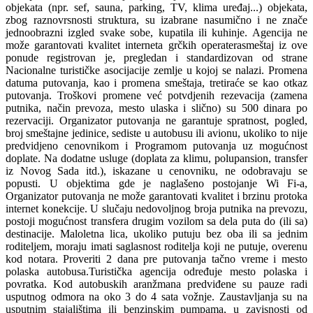
objekata (npr. sef, sauna, parking, TV, klima uređaj...) objekata,
zbog raznovrsnosti struktura, su izabrane nasumično i ne znače
jednoobrazni izgled svake sobe, kupatila ili kuhinje. Agencija ne
može garantovati kvalitet interneta grčkih operaterasmeštaj iz ove
ponude registrovan je, pregledan i standardizovan od strane
Nacionalne turističke asocijacije zemlje u kojoj se nalazi. Promena
datuma putovanja, kao i promena smeštaja, tretiraće se kao otkaz
putovanja. Troškovi promene već potvdjenih rezevacija (zamena
putnika, način prevoza, mesto ulaska i slično) su 500 dinara po
rezervaciji. Organizator putovanja ne garantuje spratnost, pogled,
broj smeštajne jedinice, sediste u autobusu ili avionu, ukoliko to nije
predvidjeno cenovnikom i Programom putovanja uz mogućnost
doplate. Na dodatne usluge (doplata za klimu, polupansion, transfer
iz Novog Sada itd.), iskazane u cenovniku, ne odobravaju se
popusti. U objektima gde je naglašeno postojanje Wi Fi-a,
Organizator putovanja ne može garantovati kvalitet i brzinu protoka
internet konekcije. U slučaju nedovoljnog broja putnika na prevozu,
postoji mogućnost transfera drugim vozilom sa dela puta do (ili sa)
destinacije. Maloletna lica, ukoliko putuju bez oba ili sa jednim
roditeljem, moraju imati saglasnost roditelja koji ne putuje, overenu
kod notara. Proveriti 2 dana pre putovanja tačno vreme i mesto
polaska autobusa.Turistička agencija određuje mesto polaska i
povratka. Kod autobuskih aranžmana predviđene su pauze radi
usputnog odmora na oko 3 do 4 sata vožnje. Zaustavljanja su na
usputnim stajalištima ili benzinskim pumpama, u zavisnosti od