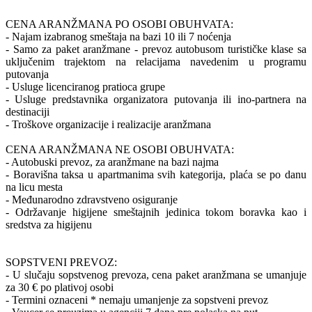
CENA ARANŽMANA PO OSOBI OBUHVATA:
- Najam izabranog smeštaja na bazi 10 ili 7 noćenja
- Samo za paket aranžmane - prevoz autobusom turističke klase sa
uključenim trajektom na relacijama navedenim u programu
putovanja
- Usluge licenciranog pratioca grupe
- Usluge predstavnika organizatora putovanja ili ino-partnera na
destinaciji
- Troškove organizacije i realizacije aranžmana
CENA ARANŽMANA NE OSOBI OBUHVATA:
- Autobuski prevoz, za aranžmane na bazi najma
- Boravišna taksa u apartmanima svih kategorija, plaća se po danu
na licu mesta
- Međunarodno zdravstveno osiguranje
- Održavanje higijene smeštajnih jedinica tokom boravka kao i
sredstva za higijenu
SOPSTVENI PREVOZ:
- U slučaju sopstvenog prevoza, cena paket aranžmana se umanjuje
za 30 € po plativoj osobi
- Termini oznaceni * nemaju umanjenje za sopstveni prevoz