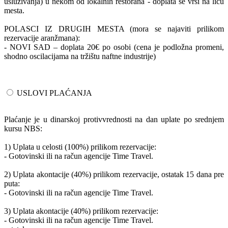
usluživanja) u nekom od lokalnih restorana - doplata se vrši na licu
mesta.
POLASCI IZ DRUGIH MESTA (mora se najaviti prilikom
rezervacije aranžmana):
- NOVI SAD – doplata 20€ po osobi (cena je podložna promeni,
shodno oscilacijama na tržištu naftne industrije)
USLOVI PLAĆANJA
Plaćanje je u dinarskoj protivvrednosti na dan uplate po srednjem
kursu NBS:
1) Uplata u celosti (100%) prilikom rezervacije:
- Gotovinski ili na račun agencije Time Travel.
2) Uplata akontacije (40%) prilikom rezervacije, ostatak 15 dana pre
puta:
- Gotovinski ili na račun agencije Time Travel.
3) Uplata akontacije (40%) prilikom rezervacije:
- Gotovinski ili na račun agencije Time Travel.