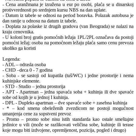
- Cena aranžmana je izražena u eur po osobi, plaća se u dinarskoj
protivvrednosti po srednjem kursu NBS na dan uplate.
- Datum iz tabele se odnosi na period boravka. Polazak autobusa je
dan ranije u odnosu na datum iz tabele.
- Doplata za polaske iz drugih gradova (van Beograda) se nalazi na
kraju cenovnika.
- U koloni broj gratis pomoćnih ležaja 1PL/2PL označava da postoji
pomoćni ležaj; osoba na pomoćnom ležaju plaća samo cenu prevoza
ukoliko ga koristi
Legenda:
- ADL – odrasla osoba
- CHD –deca 0 - 7 godina
- Soba - se sastoji od kupatila (tuš/WC) i jedne prostorije i nema
kuhinjske elemente.
- STD - Studio – jedna prostorija
- APT - Apartman – jedna spavaća soba + kuhinja ili dve spavaće
sobe od kojih je u jednoj I kuhinja.
- DPL - Dupleks apartman – dve spavaće sobe + zasebna kuhinja
- * – kod smena obeleženih zvezdicom ne postoji mogućnost
umanjenja cene za sopstveni prevoz
- Promo – promo sobe nisu istih standarda kao ostale smeštajne
jedinice u vili (može se razlikovati veličina sobe, kuhinje ili terase
koje mogu biti izdvojene, opremljenost, pozicija, pogled i drugo)