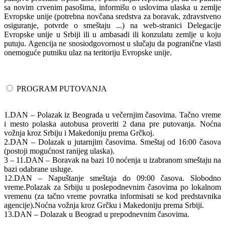
sa novim crvenim pasošima, informišu o uslovima ulaska u zemlje
Evropske unije (potrebna novčana sredstva za boravak, zdravstveno
osiguranje, potvrde o smeštaju ...) na web-stranici Delegacije
Evropske unije u Srbiji ili u ambasadi ili konzulatu zemlje u koju
putuju. Agencija ne snosiodgovornost u slučaju da pogranične vlasti
onemoguće putniku ulaz na teritoriju Evropske unije.
PROGRAM PUTOVANJA
1.DAN – Polazak iz Beograda u večernjim časovima. Tačno vreme
i mesto polaska autobusa proveriti 2 dana pre putovanja. Noćna
vožnja kroz Srbiju i Makedoniju prema Grčkoj.
2.DAN – Dolazak u jutarnjim časovima. Smeštaj od 16:00 časova
(postoji mogućnost ranijeg ulaska).
3 – 11.DAN – Boravak na bazi 10 noćenja u izabranom smeštaju na
bazi odabrane usluge.
12.DAN – Napuštanje smeštaja do 09:00 časova. Slobodno
vreme.Polazak za Srbiju u poslepodnevnim časovima po lokalnom
vremenu (za tačno vreme povratka informisati se kod predstavnika
agencije).Noćna vožnja kroz Grčku i Makedoniju prema Srbiji.
13.DAN – Dolazak u Beograd u prepodnevnim časovima.