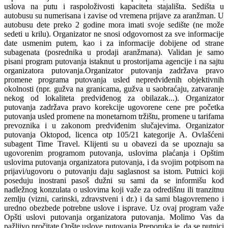
uslova na putu i raspoloživosti kapaciteta stajališta. Sedišta u
autobusu su numerisana i zavise od vremena prijave za aranžman. U
autobusu dete preko 2 godine mora imati svoje sedište (ne može
sedeti u krilu). Organizator ne snosi odgovornost za sve informacije
date usmenim putem, kao i za informacije dobijene od strane
subagenata (posrednika u prodaji aranžmana). Validan je samo
pisani program putovanja istaknut u prostorijama agencije i na sajtu
organizatora putovanja.Organizator putovanja zadržava pravo
promene programa putovanja usled nepredviđenih objektivnih
okolnosti (npr. gužva na granicama, gužva u saobraćaju, zatvaranje
nekog od lokaliteta predviđenog za obilazak...). Organizator
putovanja zadržava pravo korekcije ugovorene cene pre početka
putovanja usled promene na monetarnom tržištu, promene u tarifama
prevoznika i u zakonom predviđenim slučajevima. Organizator
putovanja Oktopod, licenca otp 105/21 kategorije A. Ovlašćeni
subagent Time Travel. Klijenti su u obavezi da se upoznaju sa
ugovorenim programom putovanja, uslovima plaćanja i Opštim
uslovima putovanja organizatora putovanja, i da svojim potpisom na
prijavi/ugovoru o putovanju daju saglasnost sa istom. Putnici koji
poseduju inostrani pasoš dužni su sami da se informišu kod
nadležnog konzulata o uslovima koji važe za odredišnu ili tranzitnu
zemlju (vizni, carinski, zdravstveni i dr.) i da sami blagovremeno i
uredno obezbede potrebne uslove i isprave. Uz ovaj program važe
Opšti uslovi putovanja organizatora putovanja. Molimo Vas da
pažljivo pročitate Opšte uslove putovanja.Preporuka je, da se putnici