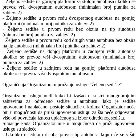
- Željeno sedište na gornjoj platformi za stolom autobusa ukoliko se
prevoz vrši dvospratnim autobusom (minimalan broj putnika za
zahtev: 2)
- Željeno sedište u prvom redu dvospratnog autobusa na gornjoj
platformi (minimalan broj putnika za zahtev: 2)
- Željeno sedište u prvom redu bez obzira na tip autobusa
(minimalan broj putnika za zahtev: 2)
- Željeno sedište u prvom redu kod drugih vrata autobusa bez obzira
na tip autobusa (minimalan broj putnika za zahtev: 2)
- Željeno sedište na donjoj platformi u zadnjem redu autobusa
ukoliko se prevoz vrši dvospratnim autobusom (minimalan broj
putnika za zahtev: 2)
- Željeno sedište u zadnjem redu na gornjoj platformi autobusa
ukoliko se prevoz vrši dvospratnim autobusom
Ograničenja Organizatora u pružanju usluge "željeno sedište"
Organizator uslugu nudi kako bi izašao u susret mnogobrojnim
zahtevima za određeno sedište u autobusu. Iako je sedište
ugovoreno i naplaćeno, postoje situacije u kojima Organizator neće
biti u mogućnosti da pruži ugovorenu uslugu za šta neće odgovarati
više od povraćaja iznosa uplaćenog za izbor određenog sedišta.
Situacije kada Organizator nije u mogućnosti da pruži ugovorenu
uslugu su sledeće:
- Ukoliko u jednom ili oba pravca tip autobusa kojim će se vršiti