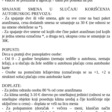
- Vaucer se preuzima u agenciji 7 dana pre polaska na put
SPAJANJE SMENA U SLUČAJU KORIŠĆENJA
AUTOBUSKOG PREVOZA:
- Za spajanje dve ili više smena, gde su sve cene na bazi paket
aranžmana, cena dodatnih smena se umanjuje za 30 € (ne odnosi se
na smene obeležene sa *).
- Za spajanje dve smene od kojih obe čine paket aranžman (od kojih
je jedna smena označena *, a druga ne), ukupna cena se umanjuje za
30€.
POPUSTI:
Deca u pratnji dve punoplative osobe:
- Od 0 - 2 godine besplatno (nemaju sedište u autobusu, nemaju
ležaj), a u slučaju da žele sedište u autobusu plaćaju cenu autobuske
karte
- Osobe na pomoćnim ležajevima (označavaju se sa +1, +2 u
strukturi soba) plaćaju cenu autobuske karte
DOPLATE:
- Za jednu odraslu osobu 80 % od cene aranžmana
- Za klima uređaj 3-10 € dnevno po smeštajnoj jedinici (odnosi se na
smeštajne objekte koji poseduju klima uređaj a čije korišćenje nije
uključeno u cenu) – doplata se vrši na licu mesta
- Za polupansion (doručak + večera – meni, klasičan način