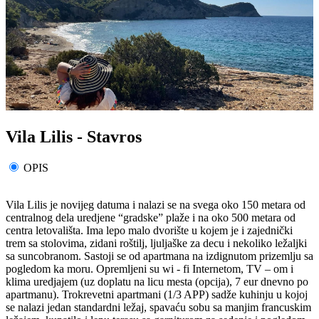
Vila Lilis - Stavros
OPIS
Vila Lilis je novijeg datuma i nalazi se na svega oko 150 metara od
centralnog dela uredjene “gradske” plaže i na oko 500 metara od
centra letovališta. Ima lepo malo dvorište u kojem je i zajednički
trem sa stolovima, zidani roštilj, ljuljaške za decu i nekoliko ležaljki
sa suncobranom. Sastoji se od apartmana na izdignutom prizemlju sa
pogledom ka moru. Opremljeni su wi - fi Internetom, TV – om i
klima uredjajem (uz doplatu na licu mesta (opcija), 7 eur dnevno po
apartmanu). Trokrevetni apartmani (1/3 APP) sadže kuhinju u kojoj
se nalazi jedan standardni ležaj, spavaću sobu sa manjim francuskim