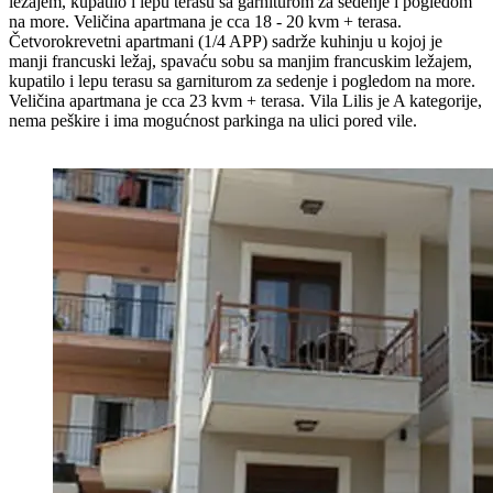
ležajem, kupatilo i lepu terasu sa garniturom za sedenje i pogledom
na more. Veličina apartmana je cca 18 - 20 kvm + terasa.
Četvorokrevetni apartmani (1/4 APP) sadrže kuhinju u kojoj je
manji francuski ležaj, spavaću sobu sa manjim francuskim ležajem,
kupatilo i lepu terasu sa garniturom za sedenje i pogledom na more.
Veličina apartmana je cca 23 kvm + terasa. Vila Lilis je A kategorije,
nema peškire i ima mogućnost parkinga na ulici pored vile.