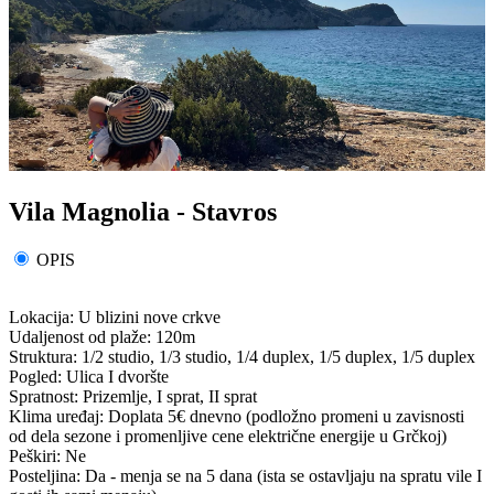
Vila Magnolia - Stavros
OPIS
Lokacija: U blizini nove crkve
Udaljenost od plaže: 120m
Struktura: 1/2 studio, 1/3 studio, 1/4 duplex, 1/5 duplex, 1/5 duplex
Pogled: Ulica I dvoršte
Spratnost: Prizemlje, I sprat, II sprat
Klima uređaj: Doplata 5€ dnevno (podložno promeni u zavisnosti
od dela sezone i promenljive cene električne energije u Grčkoj)
Peškiri: Ne
Posteljina: Da - menja se na 5 dana (ista se ostavljaju na spratu vile I