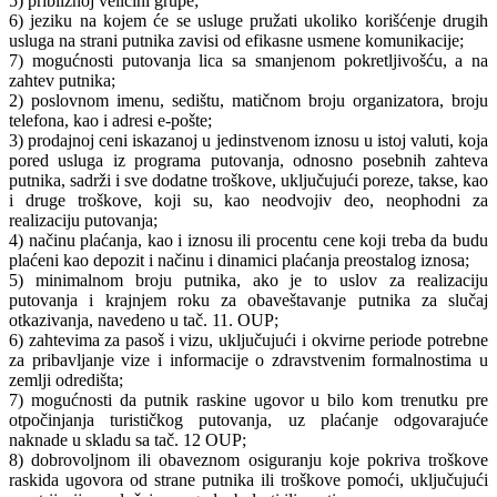
5) približnoj veličini grupe;
6) jeziku na kojem će se usluge pružati ukoliko korišćenje drugih
usluga na strani putnika zavisi od efikasne usmene komunikacije;
7) mogućnosti putovanja lica sa smanjenom pokretljivošću, a na
zahtev putnika;
2) poslovnom imenu, sedištu, matičnom broju organizatora, broju
telefona, kao i adresi e-pošte;
3) prodajnoj ceni iskazanoj u jedinstvenom iznosu u istoj valuti, koja
pored usluga iz programa putovanja, odnosno posebnih zahteva
putnika, sadrži i sve dodatne troškove, uključujući poreze, takse, kao
i druge troškove, koji su, kao neodvojiv deo, neophodni za
realizaciju putovanja;
4) načinu plaćanja, kao i iznosu ili procentu cene koji treba da budu
plaćeni kao depozit i načinu i dinamici plaćanja preostalog iznosa;
5) minimalnom broju putnika, ako je to uslov za realizaciju
putovanja i krajnjem roku za obaveštavanje putnika za slučaj
otkazivanja, navedeno u tač. 11. OUP;
6) zahtevima za pasoš i vizu, uključujući i okvirne periode potrebne
za pribavljanje vize i informacije o zdravstvenim formalnostima u
zemlji odredišta;
7) mogućnosti da putnik raskine ugovor u bilo kom trenutku pre
otpočinjanja turističkog putovanja, uz plaćanje odgovarajuće
naknade u skladu sa tač. 12 OUP;
8) dobrovoljnom ili obaveznom osiguranju koje pokriva troškove
raskida ugovora od strane putnika ili troškove pomoći, uključujući