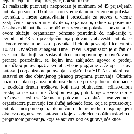
repatrijaciju, u slučaju nezgode, bolesti ili smrti.
Za realizaciju putovanja neophodan je minimum od 45 prijavljenih
putnika po smeni. Ukoliko tačno vreme datumu i vremenu polaska i
povratka, i mestu zaustavljanja i presedanja za prevoz u vreme
zaključenja ugovora nije utvrđeno, organizator, odnosno posrednik
će obavestiti putnika o približnom vremenu polaska i povratka. U
ovom slučaju, organizator, odnosno posrednik će, najkasnije u
periodu od 48 sati pre otpočinjanja putovanja, obavestiti putnika o
tačnom vremenu polaska i povratka. Hedonic poseduje Licencu otp
103/21. Ovlašćeni subagent Time Travel. Organizator je dužan da
sve podatke koji su sastavni deo predugovornog obaveštavanja
prenese posredniku, sa kojim ima zaključen ugovor o prodaji
turističkog putovanja.Uz sve objavljene programe važe opšti uslovi
putovanja organizatora putovanja usaglašeni sa YUTA standardima i
sastavni su deo objavljenog pisanog programa putovanja. Obratite
pažnju da ako organizator ili posrednik ne pruže putniku informacije
u pogledu drugih troškova, koji nisu obuhvaćeni jedinstvenom
prodajnom cenom turističkog putovanja, putnik nije obavezan da te
troškove snosi uz Garanciju putovanja za slučaj insolventnosti
organizatora putovanja i za slučaj naknade štete, koja se prouzrokuje
putniku neispunjenjem, delimičnim ili neurednim ispunjenjem
obaveza organizatora putovanja koje su određene opštim uslovima i
programom putovanja, koja se aktivira kod osiguravajuće kuće.