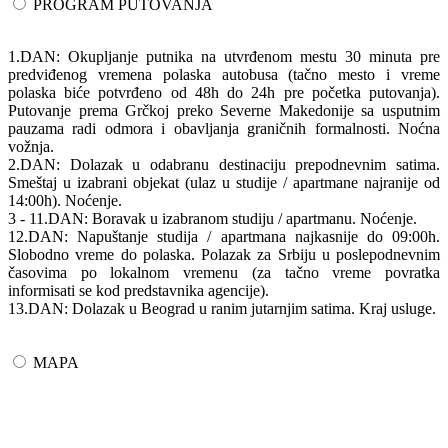
PROGRAM PUTOVANJA
1.DAN: Okupljanje putnika na utvrđenom mestu 30 minuta pre
predviđenog vremena polaska autobusa (tačno mesto i vreme
polaska biće potvrđeno od 48h do 24h pre početka putovanja).
Putovanje prema Grčkoj preko Severne Makedonije sa usputnim
pauzama radi odmora i obavljanja graničnih formalnosti. Noćna
vožnja.
2.DAN: Dolazak u odabranu destinaciju prepodnevnim satima.
Smeštaj u izabrani objekat (ulaz u studije / apartmane najranije od
14:00h). Noćenje.
3 - 11.DAN: Boravak u izabranom studiju / apartmanu. Noćenje.
12.DAN: Napuštanje studija / apartmana najkasnije do 09:00h.
Slobodno vreme do polaska. Polazak za Srbiju u poslepodnevnim
časovima po lokalnom vremenu (za tačno vreme povratka
informisati se kod predstavnika agencije).
13.DAN: Dolazak u Beograd u ranim jutarnjim satima. Kraj usluge.
MAPA