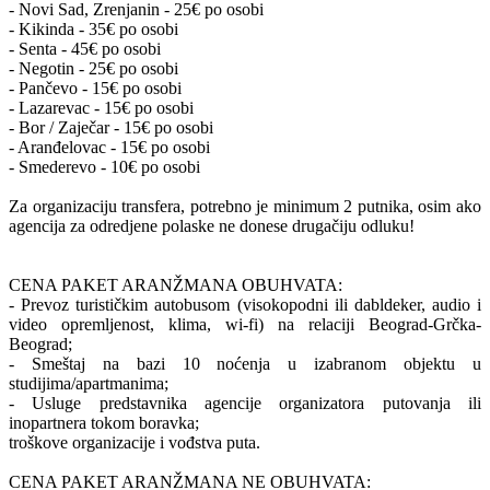
- Novi Sad, Zrenjanin - 25€ po osobi
- Kikinda - 35€ po osobi
- Senta - 45€ po osobi
- Negotin - 25€ po osobi
- Pančevo - 15€ po osobi
- Lazarevac - 15€ po osobi
- Bor / Zaječar - 15€ po osobi
- Aranđelovac - 15€ po osobi
- Smederevo - 10€ po osobi
Za organizaciju transfera, potrebno je minimum 2 putnika, osim ako
agencija za odredjene polaske ne donese drugačiju odluku!
CENA PAKET ARANŽMANA OBUHVATA:
- Prevoz turističkim autobusom (visokopodni ili dabldeker, audio i
video opremljenost, klima, wi-fi) na relaciji Beograd-Grčka-
Beograd;
- Smeštaj na bazi 10 noćenja u izabranom objektu u
studijima/apartmanima;
- Usluge predstavnika agencije organizatora putovanja ili
inopartnera tokom boravka;
troškove organizacije i vođstva puta.
CENA PAKET ARANŽMANA NE OBUHVATA: