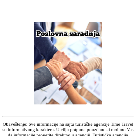
Obaveštenje: Sve informacije na sajtu turističke agencije Time Travel
su informativnog karaktera. U cilju potpune pouzdanosti molimo Vas
da informacije proverite direktno u agenciji. Turistička agencija