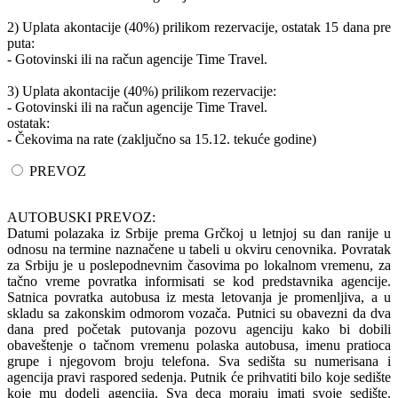
2) Uplata akontacije (40%) prilikom rezervacije, ostatak 15 dana pre
puta:
- Gotovinski ili na račun agencije Time Travel.
3) Uplata akontacije (40%) prilikom rezervacije:
- Gotovinski ili na račun agencije Time Travel.
ostatak:
- Čekovima na rate (zaključno sa 15.12. tekuće godine)
PREVOZ
AUTOBUSKI PREVOZ:
Datumi polazaka iz Srbije prema Grčkoj u letnjoj su dan ranije u
odnosu na termine naznačene u tabeli u okviru cenovnika. Povratak
za Srbiju je u poslepodnevnim časovima po lokalnom vremenu, za
tačno vreme povratka informisati se kod predstavnika agencije.
Satnica povratka autobusa iz mesta letovanja je promenljiva, a u
skladu sa zakonskim odmorom vozača. Putnici su obavezni da dva
dana pred početak putovanja pozovu agenciju kako bi dobili
obaveštenje o tačnom vremenu polaska autobusa, imenu pratioca
grupe i njegovom broju telefona. Sva sedišta su numerisana i
agencija pravi raspored sedenja. Putnik će prihvatiti bilo koje sedište
koje mu dodeli agencija. Sva deca moraju imati svoje sedište.