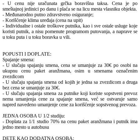
- U cenu nije uračunata grčka boravišna taksa. Cena je po
smeštajnoj jedinici po danu i plaća se na licu mesta vlasniku objekta.
- Međunarodno putno zdravstveno osiguranje;
- Korišćenje klima uređaja (cena na upit)
- Individualne i ostale troškove putnika, kao i sve ostale usluge koje
koristi putnik, a nisu pomenute programom putovanja, a naprave se
u toku puta i u toku boravka u vili.
POPUSTI I DOPLATE:
Spajanje smena:
- U slučaju spajanju smena, cena se umanjuje za 30€ po osobi na
ukupnu cenu paket aranžmana, osim u smenama označenim
zvezdicom
- U slučaju spajanja smena od kojih je jedna sa zvezdicom a druga
bez cena se umanjuje za 30€.
- U slučaju spajanja smena za putnike koji koriste sopstveni prevoz
nema umanjenja cene za spajanje smena, već se ostvaruje samo
napred navedeno umanjenje cene za korišćenje sopstvenog prevoza.
JEDNA OSOBA U 1/2 studiju:
- Doplata za 1/1 studio 70% na cenu paket aranžmana i putnik ima
jedno mesto u autobusu
DETE KAO DODATNA OSOBA: