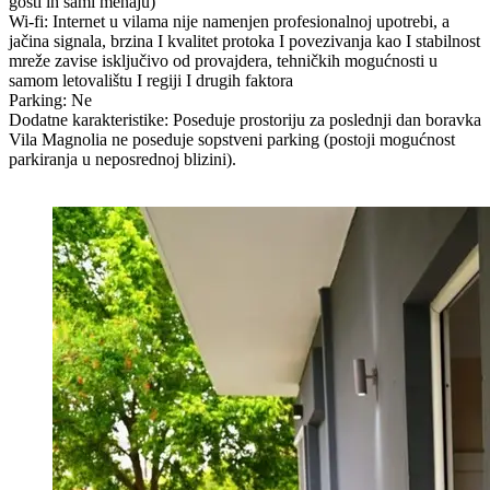
gosti ih sami menaju)
Wi-fi: Internet u vilama nije namenjen profesionalnoj upotrebi, a
jačina signala, brzina I kvalitet protoka I povezivanja kao I stabilnost
mreže zavise isključivo od provajdera, tehničkih mogućnosti u
samom letovalištu I regiji I drugih faktora
Parking: Ne
Dodatne karakteristike: Poseduje prostoriju za poslednji dan boravka
Vila Magnolia ne poseduje sopstveni parking (postoji mogućnost
parkiranja u neposrednoj blizini).