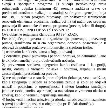
akcija i specijalnih programa. U slučaju nedovoljnog broja
prijavljenih putnika (minimum 45) agencija zadržava pravo da
predmetni aranžman realizuje u saradnji sa drugom agencijom koja
ima isti, ili sličan program putovanja, uz poštovanje ispunjenosti
osnovnih elemenata programa, realizujući na taj način ceo program
putovanja ili samo neke elemente programa (prevoz, izlete ili drugo).
PREDUGOVORNO OBAVEŠTAVANJE:
Ova oblast je regulisana članovima 93 i 94 ZOZP.
Pre zaključenja ugovora o organizovanju putovanja, povezanog
putnog aranžmana ili izleta organizator, odnosno posrednik je u
obavezi da putniku pruži sve informacije na srpskom jeziku:
1) osnovnim karakteristikama usluga putovanja:
1) odredištu, planu putovanja i periodu boravka, sa datumima i, ako
je uključen smeštaj, broju obuhvaćenih noćenja;
2) prevoznom sredstvu, njegovim karakteristikama i kategoriji,
mestu, datumu i vremenu polaska i povratka, trajanju i mestu
zaustavljanja i presedanja za prevoz;
3) mestu, podacima o smeštajnom objektu (lokacija, vrsta, sadržina,
kao i kategorija u skladu sa propisima zemlje u kojoj se objekat
nalazi) i podacima o opremljenosti i nivou komfora smeštajne
jedinice (soba, studio, apartman) sa naznakom o vremenu ulaska u
smeštaj, kao i o vremenu napuštanja smeštaja;
4) broju, vrsti i načinu usluživanja obroka, sa obaveznom naznakom
o prvoj i poslednjoj usluzi u obejktu (na pr. Ručak-doručak )