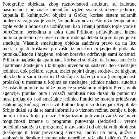
Fotografije objekata, zbog raznovrsnosti struktura su izabrane
nasumično i ne znače indentični izgled svake stambene jedinice,
kupatila ili kuhinje.Svi objekti u Grčkoj koriste sistem solarnih
bojlera za zagrevanje vode, što podrazumeva nešto nižu temperature
tople vode u odnosu na uobičajenu kao i manji pritisak tople vode u
određenim periodima u toku dana.Prilikom prijavljivanja imena
putnika potrebno je navesti datum rođenja deteta koji se najavljuje u
smeštaju. Vlasnik smeštajnog objekta zadržava pravo da na licu
mesta naplati troškove proizašle iz netačno prijavljenih podataka
putnika.Čistoću i higijenu, tokom boravka održavaju sami korisnici.
Prilikom napuštanja apartmana korisnici su dužni da izbace smeće iz
apartmana.Posteljina i kuhinjski inventar su sastavni deo smeštajne
jedinice, dok peškire, sapun, toalet papir i druga sredstva za higijenu
obezbeđuju sami korisnici.U slučaju zakrčenja ulica (nemogućnosti
prolaska) u mestima u kojima se smeštajne jedinice nalaze, autobus
će ostaviti putnike najbliže moguće smeštajnom objektu.Predstavnik
agencije, pratilac puta i vozači autobusa nisu dužni da putnicima
nose prtljag do i od smeštajne jedinice.Putnici se moraju pridržavati
istaknutog kućnog reda u vili.Putnici koji nisu državljani Republike
Srbije dužni su da se sami informišu o viznom režimu zemlje u koju
putuju i kroz koju prolaze. Organizator putovanja zadržava pravo
mogućnosti izmene u programu putovanja (redosled i vreme
pojedinih sadržaja u programu) u zavisnosti od objektivnih okolnosti
(kašnjenje ili kvar prevoznog sredstva, radovi na putu, gužve u
saobraćaju, štrajkovi, vremenske neprilike, viša sila i slično). Za sve