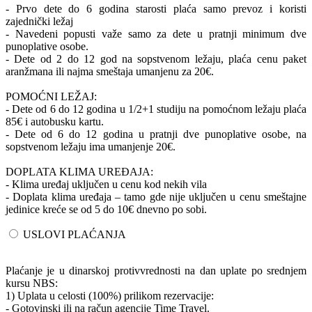
- Prvo dete do 6 godina starosti plaća samo prevoz i koristi
zajednički ležaj
- Navedeni popusti važe samo za dete u pratnji minimum dve
punoplative osobe.
- Dete od 2 do 12 god na sopstvenom ležaju, plaća cenu paket
aranžmana ili najma smeštaja umanjenu za 20€.
POMOĆNI LEŽAJ:
- Dete od 6 do 12 godina u 1/2+1 studiju na pomoćnom ležaju plaća
85€ i autobusku kartu.
- Dete od 6 do 12 godina u pratnji dve punoplative osobe, na
sopstvenom ležaju ima umanjenje 20€.
DOPLATA KLIMA UREĐAJA:
- Klima uređaj uključen u cenu kod nekih vila
- Doplata klima uređaja – tamo gde nije uključen u cenu smeštajne
jedinice kreće se od 5 do 10€ dnevno po sobi.
USLOVI PLAĆANJA
Plaćanje je u dinarskoj protivvrednosti na dan uplate po srednjem
kursu NBS:
1) Uplata u celosti (100%) prilikom rezervacije:
- Gotovinski ili na račun agencije Time Travel.