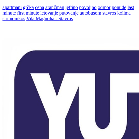
apartmani
grčka
cena
aranžman
jeftino
povoljno
odmor
ponude
last
minute
first minute
letovanje
putovanje
autobusom
stavros
kolima
strimonikos
Vila Magnolia - Stavros