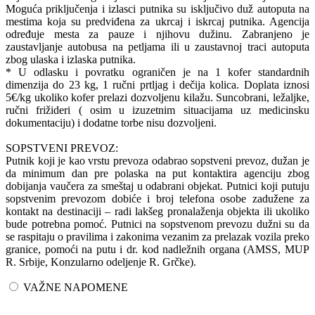
Moguća priključenja i izlasci putnika su isključivo duž autoputa na
mestima koja su predviđena za ukrcaj i iskrcaj putnika. Agencija
određuje mesta za pauze i njihovu dužinu. Zabranjeno je
zaustavljanje autobusa na petljama ili u zaustavnoj traci autoputa
zbog ulaska i izlaska putnika.
* U odlasku i povratku ograničen je na 1 kofer standardnih
dimenzija do 23 kg, 1 ručni prtljag i dečija kolica. Doplata iznosi
5€/kg ukoliko kofer prelazi dozvoljenu kilažu. Suncobrani, ležaljke,
ručni frižideri ( osim u izuzetnim situacijama uz medicinsku
dokumentaciju) i dodatne torbe nisu dozvoljeni.
SOPSTVENI PREVOZ:
Putnik koji je kao vrstu prevoza odabrao sopstveni prevoz, dužan je
da minimum dan pre polaska na put kontaktira agenciju zbog
dobijanja vaučera za smeštaj u odabrani objekat. Putnici koji putuju
sopstvenim prevozom dobiće i broj telefona osobe zadužene za
kontakt na destinaciji – radi lakšeg pronalaženja objekta ili ukoliko
bude potrebna pomoć. Putnici na sopstvenom prevozu dužni su da
se raspitaju o pravilima i zakonima vezanim za prelazak vozila preko
granice, pomoći na putu i dr. kod nadležnih organa (AMSS, MUP
R. Srbije, Konzularno odeljenje R. Grčke).
VAŽNE NAPOMENE