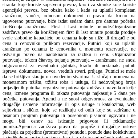
stranke koje koriste sopstveni prevoz, kao i za stranke koje koriste
agencijski prevoz, bez obzira kako i kada su uplatili kompletan
aranžman, vaučer, odnosno dokument o pravu da krenu na
ugovoreno putovanje, biće izdat sedam dana pre datuma početka
korišćenja aranžmana. First i Last minute ponude-Organizator
zadržava pravo da korišćenjem first ili last minute ponuda prodaje
svoje slobodne kapacitete po cenama koje su niže ili drugačije od
cena u cenovniku prilikom rezervacije. Putnici koji su uplatili
aranžman po cenama iz cenovnika u momentu rezervacije, ne
ostvaruju pravo na nadoknadu za razliku u ceni. Organizator
putovanja, tokom čitavog trajanja putovanja – aranžmana, ne snosi
odgovornost za eventualni gubitak, krađu ili nestanak: putnih
isprava, dokumenta, novca, vrednih stvari, prtljaga. Putnici se mole
da se brižljivo staraju o navedenim stvarima. U slučaju promena na
monetarnom tržištu, tržištu roba i usluga, ili nedovoljnog broja
prijavljenih putnika, organizator putovanja zadržava pravo korekcije
cena, izmene programa ili otkaza putovanja najkasnije 5 dana pre
početka putovanja. Agencija ne snosi odgovornost za eventualne
drugačije usmene informacije ili opis usluge u katalozima, web
sajtovima i slično, koje se razlikuju od onih koje su sadržane u
pisanom program putovanja ili posebnom pisanom ugovoru i ne
mogu biti osnov za isticanje prigovora ili reklamacije
putnika.Agencija zadržava pravo da propiše i drugačije uslove
plaćanja za pojedine (promotivne) ponude i ponude date kolektivima
i sindikalnim organizacijama, kao i u okviru određenih reklamnih