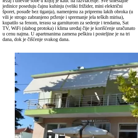
ležaj i dnevne sobe u kojoj je kauč na razvlačenje. Sve smeštajne
jedinice poseduju čajnu kuhinju (veliki frižider, mini električni
šporet, posuđe bez tiganja), namenjenu za pripremu lakih obroka (u
vili je strogo zabranjeno prženje i spremanje jela teških mirisa),
kupatilo sa fenom, terasu sa garniturom za sedenje i tendama, Sat
TV, WiFi (slabog protoka) i klima uređaj čije je korišćenje uračunato
u cenu najma. U apartmanima zamena peškira i posteljine je na tri
dana, dok je čišćenje svakog dana.