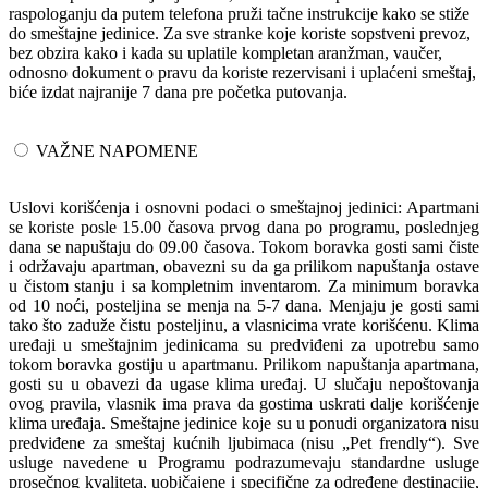
raspologanju da putem telefona pruži tačne instrukcije kako se stiže
do smeštajne jedinice. Za sve stranke koje koriste sopstveni prevoz,
bez obzira kako i kada su uplatile kompletan aranžman, vaučer,
odnosno dokument o pravu da koriste rezervisani i uplaćeni smeštaj,
biće izdat najranije 7 dana pre početka putovanja.
VAŽNE NAPOMENE
Uslovi korišćenja i osnovni podaci o smeštajnoj jedinici: Apartmani
se koriste posle 15.00 časova prvog dana po programu, poslednjeg
dana se napuštaju do 09.00 časova. Tokom boravka gosti sami čiste
i održavaju apartman, obavezni su da ga prilikom napuštanja ostave
u čistom stanju i sa kompletnim inventarom. Za minimum boravka
od 10 noći, posteljina se menja na 5-7 dana. Menjaju je gosti sami
tako što zaduže čistu posteljinu, a vlasnicima vrate korišćenu. Klima
uređaji u smeštajnim jedinicama su predviđeni za upotrebu samo
tokom boravka gostiju u apartmanu. Prilikom napuštanja apartmana,
gosti su u obavezi da ugase klima uređaj. U slučaju nepoštovanja
ovog pravila, vlasnik ima prava da gostima uskrati dalje korišćenje
klima uređaja. Smeštajne jedinice koje su u ponudi organizatora nisu
predviđene za smeštaj kućnih ljubimaca (nisu „Pet frendly“). Sve
usluge navedene u Programu podrazumevaju standardne usluge
prosečnog kvaliteta, uobičajene i specifične za određene destinacije,