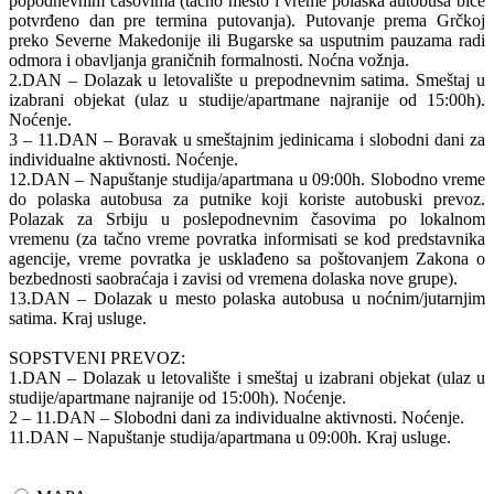
popodnevnim časovima (tačno mesto i vreme polaska autobusa biće
potvrđeno dan pre termina putovanja). Putovanje prema Grčkoj
preko Severne Makedonije ili Bugarske sa usputnim pauzama radi
odmora i obavljanja graničnih formalnosti. Noćna vožnja.
2.DAN – Dolazak u letovalište u prepodnevnim satima. Smeštaj u
izabrani objekat (ulaz u studije/apartmane najranije od 15:00h).
Noćenje.
3 – 11.DAN – Boravak u smeštajnim jedinicama i slobodni dani za
individualne aktivnosti. Noćenje.
12.DAN – Napuštanje studija/apartmana u 09:00h. Slobodno vreme
do polaska autobusa za putnike koji koriste autobuski prevoz.
Polazak za Srbiju u poslepodnevnim časovima po lokalnom
vremenu (za tačno vreme povratka informisati se kod predstavnika
agencije, vreme povratka je usklađeno sa poštovanjem Zakona o
bezbednosti saobraćaja i zavisi od vremena dolaska nove grupe).
13.DAN – Dolazak u mesto polaska autobusa u noćnim/jutarnjim
satima. Kraj usluge.
SOPSTVENI PREVOZ:
1.DAN – Dolazak u letovalište i smeštaj u izabrani objekat (ulaz u
studije/apartmane najranije od 15:00h). Noćenje.
2 – 11.DAN – Slobodni dani za individualne aktivnosti. Noćenje.
11.DAN – Napuštanje studija/apartmana u 09:00h. Kraj usluge.