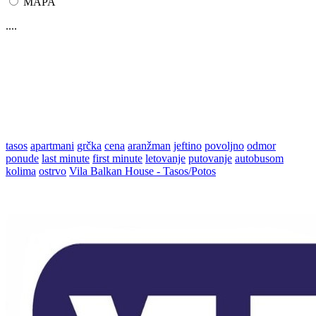
MAPA
....
tasos
apartmani
grčka
cena
aranžman
jeftino
povoljno
odmor
ponude
last minute
first minute
letovanje
putovanje
autobusom
kolima
ostrvo
Vila Balkan House - Tasos/Potos