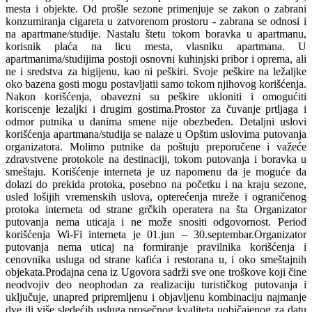
mesta i objekte. Od prošle sezone primenjuje se zakon o zabrani
konzumiranja cigareta u zatvorenom prostoru - zabrana se odnosi i
na apartmane/studije. Nastalu štetu tokom boravka u apartmanu,
korisnik plaća na licu mesta, vlasniku apartmana. U
apartmanima/studijima postoji osnovni kuhinjski pribor i oprema, ali
ne i sredstva za higijenu, kao ni peškiri. Svoje peškire na ležaljke
oko bazena gosti mogu postavljatii samo tokom njihovog korišćenja.
Nakon korišćenja, obavezni su peškire ukloniti i omogućiti
koriscenje lezaljki i drugim gostima.Prostor za čuvanje prtljaga i
odmor putnika u danima smene nije obezbeđen. Detaljni uslovi
korišćenja apartmana/studija se nalaze u Opštim uslovima putovanja
organizatora. Molimo putnike da poštuju preporučene i važeće
zdravstvene protokole na destinaciji, tokom putovanja i boravka u
smeštaju. Korišćenje interneta je uz napomenu da je moguće da
dolazi do prekida protoka, posebno na početku i na kraju sezone,
usled lošijih vremenskih uslova, opterećenja mreže i ograničenog
protoka interneta od strane grčkih operatera na šta Organizator
putovanja nema uticaja i ne može snositi odgovornost. Period
korišćenja Wi-Fi interneta je 01.jun – 30.septembar.Organizator
putovanja nema uticaj na formiranje pravilnika korišćenja i
cenovnika usluga od strane kafića i restorana u, i oko smeštajnih
objekata.Prodajna cena iz Ugovora sadrži sve one troškove koji čine
neodvojiv deo neophodan za realizaciju turističkog putovanja i
uključuje, unapred pripremljenu i objavljenu kombinaciju najmanje
dve ili više sledećih usluga prosečnog kvaliteta uobičajenog za datu