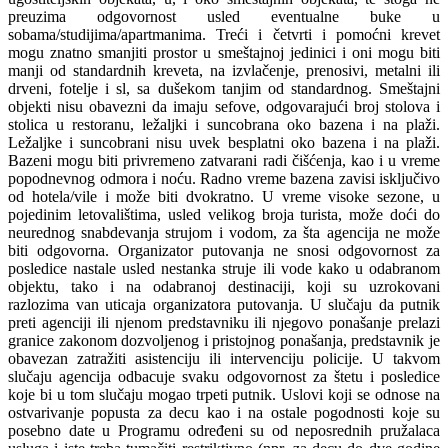
preuzima odgovornost usled eventualne buke u
sobama/studijima/apartmanima. Treći i četvrti i pomoćni krevet
mogu znatno smanjiti prostor u smeštajnoj jedinici i oni mogu biti
manji od standardnih kreveta, na izvlačenje, prenosivi, metalni ili
drveni, fotelje i sl, sa dušekom tanjim od standardnog. Smeštajni
objekti nisu obavezni da imaju sefove, odgovarajući broj stolova i
stolica u restoranu, ležaljki i suncobrana oko bazena i na plaži.
Ležaljke i suncobrani nisu uvek besplatni oko bazena i na plaži.
Bazeni mogu biti privremeno zatvarani radi čišćenja, kao i u vreme
popodnevnog odmora i noću. Radno vreme bazena zavisi isključivo
od hotela/vile i može biti dvokratno. U vreme visoke sezone, u
pojedinim letovalištima, usled velikog broja turista, može doći do
neurednog snabdevanja strujom i vodom, za šta agencija ne može
biti odgovorna. Organizator putovanja ne snosi odgovornost za
posledice nastale usled nestanka struje ili vode kako u odabranom
objektu, tako i na odabranoj destinaciji, koji su uzrokovani
razlozima van uticaja organizatora putovanja. U slučaju da putnik
preti agenciji ili njenom predstavniku ili njegovo ponašanje prelazi
granice zakonom dozvoljenog i pristojnog ponašanja, predstavnik je
obavezan zatražiti asistenciju ili intervenciju policije. U takvom
slučaju agencija odbacuje svaku odgovornost za štetu i posledice
koje bi u tom slučaju mogao trpeti putnik. Uslovi koji se odnose na
ostvarivanje popusta za decu kao i na ostale pogodnosti koje su
posebno date u Programu određeni su od neposrednih pružalaca