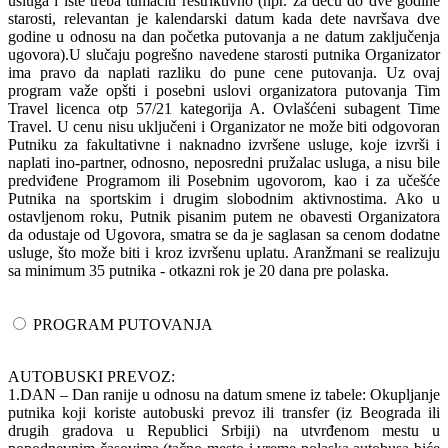
usluga i iste treba tumačiti restriktivno (npr. za decu do dve godine
starosti, relevantan je kalendarski datum kada dete navršava dve
godine u odnosu na dan početka putovanja a ne datum zaključenja
ugovora).U slučaju pogrešno navedene starosti putnika Organizator
ima pravo da naplati razliku do pune cene putovanja. Uz ovaj
program važe opšti i posebni uslovi organizatora putovanja Tim
Travel licenca otp 57/21 kategorija A. Ovlašćeni subagent Time
Travel. U cenu nisu uključeni i Organizator ne može biti odgovoran
Putniku za fakultativne i naknadno izvršene usluge, koje izvrši i
naplati ino-partner, odnosno, neposredni pružalac usluga, a nisu bile
predviđene Programom ili Posebnim ugovorom, kao i za učešće
Putnika na sportskim i drugim slobodnim aktivnostima. Ako u
ostavljenom roku, Putnik pisanim putem ne obavesti Organizatora
da odustaje od Ugovora, smatra se da je saglasan sa cenom dodatne
usluge, što može biti i kroz izvršenu uplatu. Aranžmani se realizuju
sa minimum 35 putnika - otkazni rok je 20 dana pre polaska.
PROGRAM PUTOVANJA
AUTOBUSKI PREVOZ:
1.DAN – Dan ranije u odnosu na datum smene iz tabele: Okupljanje
putnika koji koriste autobuski prevoz ili transfer (iz Beograda ili
drugih gradova u Republici Srbiji) na utvrđenom mestu u