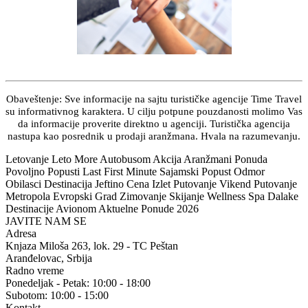
Obaveštenje: Sve informacije na sajtu turističke agencije Time Travel
su informativnog karaktera. U cilju potpune pouzdanosti molimo Vas
da informacije proverite direktno u agenciji. Turistička agencija
nastupa kao posrednik u prodaji aranžmana. Hvala na razumevanju.
Letovanje Leto More Autobusom Akcija Aranžmani Ponuda
Povoljno Popusti Last First Minute Sajamski Popust Odmor
Obilasci Destinacija Jeftino Cena Izlet Putovanje Vikend Putovanje
Metropola Evropski Grad Zimovanje Skijanje Wellness Spa Dalake
Destinacije Avionom Aktuelne Ponude 2026
JAVITE NAM SE
Adresa
Knjaza Miloša 263, lok. 29 - TC Peštan
Aranđelovac, Srbija
Radno vreme
Ponedeljak - Petak: 10:00 - 18:00
Subotom: 10:00 - 15:00
Kontakt