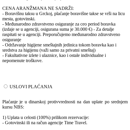
CENA ARANŽMANA NE SADRŽI:
- Boravišnu taksu u Grckoj, plaćanje boravišne takse se vrši na licu
mesta, gotovinski.
- Međunarodno zdravstveno osiguranje za ceo period boravka
(izdaje se u agenciji, osigurana suma je 30.000 €) - Za detalje
raspitati se u agenciji. Preporučujemo međunarodno zdravstveno
osiguranje
- Održavanje higijene smeštajnih jedinica tokom boravka kao i
sredstva za higijenu (važi samo za privatni smeštaj)
- Fakultativne izlete i ulaznice, kao i ostale individualne i
nepomenute troškove.
USLOVI PLAĆANJA
Plaćanje je u dinarskoj protivvrednosti na dan uplate po srednjem
kursu NBS:
1) Uplata u celosti (100%) prilikom rezervacije:
- Gotovinski ili na račun agencije Time Travel.