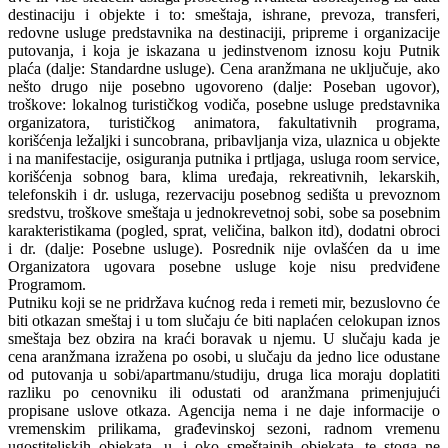
destinaciju i objekte i to: smeštaja, ishrane, prevoza, transferi,
redovne usluge predstavnika na destinaciji, pripreme i organizacije
putovanja, i koja je iskazana u jedinstvenom iznosu koju Putnik
plaća (dalje: Standardne usluge). Cena aranžmana ne uključuje, ako
nešto drugo nije posebno ugovoreno (dalje: Poseban ugovor),
troškove: lokalnog turističkog vodiča, posebne usluge predstavnika
organizatora, turističkog animatora, fakultativnih programa,
korišćenja ležaljki i suncobrana, pribavljanja viza, ulaznica u objekte
i na manifestacije, osiguranja putnika i prtljaga, usluga room service,
korišćenja sobnog bara, klima uređaja, rekreativnih, lekarskih,
telefonskih i dr. usluga, rezervaciju posebnog sedišta u prevoznom
sredstvu, troškove smeštaja u jednokrevetnoj sobi, sobe sa posebnim
karakteristikama (pogled, sprat, veličina, balkon itd), dodatni obroci
i dr. (dalje: Posebne usluge). Posrednik nije ovlašćen da u ime
Organizatora ugovara posebne usluge koje nisu predviđene
Programom.
Putniku koji se ne pridržava kućnog reda i remeti mir, bezuslovno će
biti otkazan smeštaj i u tom slučaju će biti naplaćen celokupan iznos
smeštaja bez obzira na kraći boravak u njemu. U slučaju kada je
cena aranžmana izražena po osobi, u slučaju da jedno lice odustane
od putovanja u sobi/apartmanu/studiju, druga lica moraju doplatiti
razliku po cenovniku ili odustati od aranžmana primenjujući
propisane uslove otkaza. Agencija nema i ne daje informacije o
vremenskim prilikama, građevinskoj sezoni, radnom vremenu
ugostiteljskih objekata, u, i oko smeštajnih objekata, te stoga ne