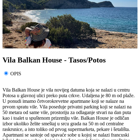
Vila Balkan House - Tasos/Potos
OPIS
Vila Balkan House je vila novijeg datuma koja se nalazi u centru
Potosa u glavnoj ulici preko puta crkve. Udaljena je 80 m od plaže.
U ponudi imamo četvorokrevetne apartmane koji se nalaze na
prvom spratu vile. Vila poseduje privatni parking koji se nalazi na
50 metara od same vile, prostoriju za odlaganje stvari na dan puta
kao i toalet u spuštenom prizemlju vile. Balkan House je odličan
izbor ukoliko želite smeštaj u srcu grada na 50 m od centralne
raskrsnice, a isto toliko od prvog supermarketa, pekare i šetališta.
Apartmani se sastoje od spavaće sobe u kojoj se nalazi francuski