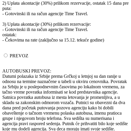
2) Uplata akontacije (30%) prilikom rezervacije, ostatak 15 dana pre
puta:
- Gotovinski ili na račun agencije Time Travel.
3) Uplata akontacije (30%) prilikom rezervacije:
- Gotovinski ili na račun agencije Time Travel.
ostatak:
- Čekovima na rate (zaključno sa 15.12. tekuće godine)
PREVOZ
AUTOBUSKI PREVOZ:
Datumi polazaka iz Srbije prema Grčkoj u letnjoj su dan ranije u
odnosu na termine naznačene u tabeli u okviru cenovnika. Povratak
za Srbiju je u poslepodnevnim časovima po lokalnom vremenu, za
tačno vreme povratka informisati se kod predstavnika agencije.
Satnica povratka autobusa iz mesta letovanja je promenljiva, a u
skladu sa zakonskim odmorom vozača. Putnici su obavezni da dva
dana pred početak putovanja pozovu agenciju kako bi dobili
obaveštenje o tačnom vremenu polaska autobusa, imenu pratioca
grupe i njegovom broju telefona. Sva sedišta su numerisana i
agencija pravi raspored sedenja. Putnik će prihvatiti bilo koje sedište
koje mu dodeli agencija. Sva deca moraju imati svoje sedište.