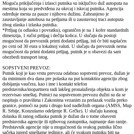
Moguća priključenja i izlasci putnika su isključivo duž autoputa na
mestima koja su predviđena za ukrcaj i iskrcaj putnika. Agencija
određuje mesta za pauze i njihovu dužinu. Zabranjeno je
zaustavljanje autobusa na petljama ili u zaustavnoj traci autoputa
zbog ulaska i izlaska putnika.
*Prtljag (u odlasku i povratku), ograničen je na 1 kofer standardnih
dimenzija, 1 ručni prtljag i dečija kolica. U slučaju da postoji
mogućnost da prevoznik primi dodatni prtljag, isti će biti naplaćen
po ceni od 30 eura u lokalnoj valuti. U slučaju da prevoznik nema
mogućnost da primi dodatni prtljag, putnik je u obavezi da sam
obezbedi transport istog.
SOPSTVENI PREVOZ:
Putnik koji je kao vrstu prevoza odabrao sopstveni prevoz, dužan je
da minimum dva dana pre polaska na put kontaktira agenciju zbog
dobijanja vaučera, kao i ime i kontakt telefon
predstavnika/inopartnera radi lakšeg pronalaženja objekta u kom je
rezervisao smeštaj. Putnici na sopstvenom prevozu dužni su da se
raspitaju o pravilima i Zakonima vezanim za prelazak vozila preko
granice, pomoći na putu i drugo kod nadležnih organa (AMSS, Mup
R. Srbije, Konzularno odeljenje R. Grčke). U slučaju kasnog
dolaska ili ranog odlaska putnik je dužan da o tome obavesti
predstavnika agencije ili njihovog zastupnika, najmanje dan ranije.
Predstavnik agencije nije u mogućnosti da svakog putnika lično
sačeka ispred smeštajne jedinice, ali će svakom putniku biti na