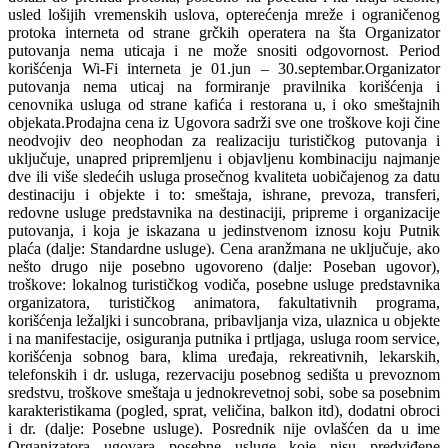
usled lošijih vremenskih uslova, opterećenja mreže i ograničenog
protoka interneta od strane grčkih operatera na šta Organizator
putovanja nema uticaja i ne može snositi odgovornost. Period
korišćenja Wi-Fi interneta je 01.jun – 30.septembar.Organizator
putovanja nema uticaj na formiranje pravilnika korišćenja i
cenovnika usluga od strane kafića i restorana u, i oko smeštajnih
objekata.Prodajna cena iz Ugovora sadrži sve one troškove koji čine
neodvojiv deo neophodan za realizaciju turističkog putovanja i
uključuje, unapred pripremljenu i objavljenu kombinaciju najmanje
dve ili više sledećih usluga prosečnog kvaliteta uobičajenog za datu
destinaciju i objekte i to: smeštaja, ishrane, prevoza, transferi,
redovne usluge predstavnika na destinaciji, pripreme i organizacije
putovanja, i koja je iskazana u jedinstvenom iznosu koju Putnik
plaća (dalje: Standardne usluge). Cena aranžmana ne uključuje, ako
nešto drugo nije posebno ugovoreno (dalje: Poseban ugovor),
troškove: lokalnog turističkog vodiča, posebne usluge predstavnika
organizatora, turističkog animatora, fakultativnih programa,
korišćenja ležaljki i suncobrana, pribavljanja viza, ulaznica u objekte
i na manifestacije, osiguranja putnika i prtljaga, usluga room service,
korišćenja sobnog bara, klima uređaja, rekreativnih, lekarskih,
telefonskih i dr. usluga, rezervaciju posebnog sedišta u prevoznom
sredstvu, troškove smeštaja u jednokrevetnoj sobi, sobe sa posebnim
karakteristikama (pogled, sprat, veličina, balkon itd), dodatni obroci
i dr. (dalje: Posebne usluge). Posrednik nije ovlašćen da u ime
Organizatora ugovara posebne usluge koje nisu predviđene