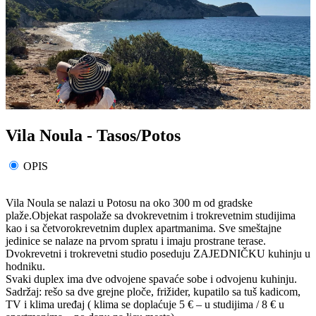
Vila Noula - Tasos/Potos
OPIS
Vila Noula se nalazi u Potosu na oko 300 m od gradske
plaže.Objekat raspolaže sa dvokrevetnim i trokrevetnim studijima
kao i sa četvorokrevetnim duplex apartmanima. Sve smeštajne
jedinice se nalaze na prvom spratu i imaju prostrane terase.
Dvokrevetni i trokrevetni studio poseduju ZAJEDNIČKU kuhinju u
hodniku.
Svaki duplex ima dve odvojene spavaće sobe i odvojenu kuhinju.
Sadržaj: rešo sa dve grejne ploče, frižider, kupatilo sa tuš kadicom,
TV i klima uređaj ( klima se doplaćuje 5 € – u studijima / 8 € u