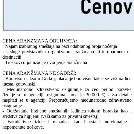
CENA ARANZMANA OBUHVATA:
- Najam izabranog smeštaja na bazi odabranog broja noćenja
- Usluge predstavnika organizatora aranžmana ili ino-partnera na
destinaciji
- Troškovi organizacije i vodjenja aranžmana
CENA ARANŽMANA NE SADRŽI:
- Boravišnu taksu u Grckoj, plaćanje boravišne takse se vrši na licu
mesta, gotovinski.
- Međunarodno zdravstveno osiguranje za ceo period boravka
(izdaje se u agenciji, osigurana suma je 30.000 €) - Za detalje
raspitati se u agenciji. Preporučujemo međunarodno zdravstveno
osiguranje
- Održavanje higijene smeštajnih jedinica tokom boravka kao i
sredstva za higijenu (važi samo za privatni smeštaj)
- Fakultativne izlete i ulaznice, kao i ostale individualne i
nepomenute troškove.