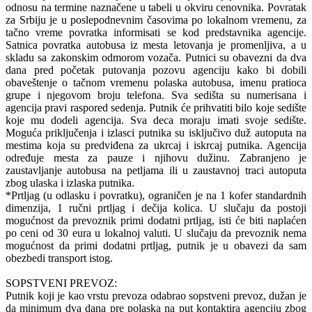
odnosu na termine naznačene u tabeli u okviru cenovnika. Povratak
za Srbiju je u poslepodnevnim časovima po lokalnom vremenu, za
tačno vreme povratka informisati se kod predstavnika agencije.
Satnica povratka autobusa iz mesta letovanja je promenljiva, a u
skladu sa zakonskim odmorom vozača. Putnici su obavezni da dva
dana pred početak putovanja pozovu agenciju kako bi dobili
obaveštenje o tačnom vremenu polaska autobusa, imenu pratioca
grupe i njegovom broju telefona. Sva sedišta su numerisana i
agencija pravi raspored sedenja. Putnik će prihvatiti bilo koje sedište
koje mu dodeli agencija. Sva deca moraju imati svoje sedište.
Moguća priključenja i izlasci putnika su isključivo duž autoputa na
mestima koja su predviđena za ukrcaj i iskrcaj putnika. Agencija
određuje mesta za pauze i njihovu dužinu. Zabranjeno je
zaustavljanje autobusa na petljama ili u zaustavnoj traci autoputa
zbog ulaska i izlaska putnika.
*Prtljag (u odlasku i povratku), ograničen je na 1 kofer standardnih
dimenzija, 1 ručni prtljag i dečija kolica. U slučaju da postoji
mogućnost da prevoznik primi dodatni prtljag, isti će biti naplaćen
po ceni od 30 eura u lokalnoj valuti. U slučaju da prevoznik nema
mogućnost da primi dodatni prtljag, putnik je u obavezi da sam
obezbedi transport istog.
SOPSTVENI PREVOZ:
Putnik koji je kao vrstu prevoza odabrao sopstveni prevoz, dužan je
da minimum dva dana pre polaska na put kontaktira agenciju zbog