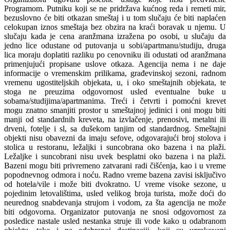
Programom. Putniku koji se ne pridržava kućnog reda i remeti mir,
bezuslovno će biti otkazan smeštaj i u tom slučaju će biti naplaćen
celokupan iznos smeštaja bez obzira na kraći boravak u njemu. U
slučaju kada je cena aranžmana izražena po osobi, u slučaju da
jedno lice odustane od putovanja u sobi/apartmanu/studiju, druga
lica moraju doplatiti razliku po cenovniku ili odustati od aranžmana
primenjujući propisane uslove otkaza. Agencija nema i ne daje
informacije o vremenskim prilikama, građevinskoj sezoni, radnom
vremenu ugostiteljskih objekata, u, i oko smeštajnih objekata, te
stoga ne preuzima odgovornost usled eventualne buke u
sobama/studijima/apartmanima. Treći i četvrti i pomoćni krevet
mogu znatno smanjiti prostor u smeštajnoj jedinici i oni mogu biti
manji od standardnih kreveta, na izvlačenje, prenosivi, metalni ili
drveni, fotelje i sl, sa dušekom tanjim od standardnog. Smeštajni
objekti nisu obavezni da imaju sefove, odgovarajući broj stolova i
stolica u restoranu, ležaljki i suncobrana oko bazena i na plaži.
Ležaljke i suncobrani nisu uvek besplatni oko bazena i na plaži.
Bazeni mogu biti privremeno zatvarani radi čišćenja, kao i u vreme
popodnevnog odmora i noću. Radno vreme bazena zavisi isključivo
od hotela/vile i može biti dvokratno. U vreme visoke sezone, u
pojedinim letovalištima, usled velikog broja turista, može doći do
neurednog snabdevanja strujom i vodom, za šta agencija ne može
biti odgovorna. Organizator putovanja ne snosi odgovornost za
posledice nastale usled nestanka struje ili vode kako u odabranom