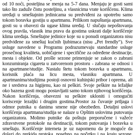
od 10 noći, posteljina se menja na 5-7 dana. Menjaju je gosti sami
tako što zaduže čistu posteljinu, a vlasnicima vrate korišćenu. Klima
uređaji u smeštajnim jedinicama su predviđeni za upotrebu samo
tokom boravka gostiju u apartmanu. Prilikom napuštanja apartmana,
gosti su u obavezi da ugase klima uređaj. U slučaju nepoštovanja
ovog pravila, vlasnik ima prava da gostima uskrati dalje korišćenje
klima uređaja. Smeštajne jedinice koje su u ponudi organizatora nisu
predviđene za smeštaj kućnih ljubimaca (nisu „Pet frendly“). Sve
usluge navedene u Programu podrazumevaju standardne usluge
prosečnog kvaliteta, uobičajene i specifične za određene destinacije,
mesta i objekte. Od prošle sezone primenjuje se zakon o zabrani
konzumiranja cigareta u zatvorenom prostoru - zabrana se odnosi i
na apartmane/studije. Nastalu štetu tokom boravka u apartmanu,
korisnik plaća na licu mesta, vlasniku apartmana. U
apartmanima/studijima postoji osnovni kuhinjski pribor i oprema, ali
ne i sredstva za higijenu, kao ni peškiri. Svoje peškire na ležaljke
oko bazena gosti mogu postavljatii samo tokom njihovog korišćenja.
Nakon korišćenja, obavezni su peškire ukloniti i omogućiti
koriscenje lezaljki i drugim gostima.Prostor za čuvanje prtljaga i
odmor putnika u danima smene nije obezbeđen. Detaljni uslovi
korišćenja apartmana/studija se nalaze u Opštim uslovima putovanja
organizatora. Molimo putnike da poštuju preporučene i važeće
zdravstvene protokole na destinaciji, tokom putovanja i boravka u
smeštaju. Korišćenje interneta je uz napomenu da je moguće da
dolazi do prekida protoka, posebno na početku i na kraju sezone,