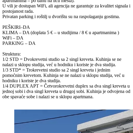
apartmanima – po danu na licu mesta).
U vili je dostupan WiFi, ali agencija ne garantuje za kvalitet signala i
postojanost rada.
Privatan parking i roštilj u dvorištu su na raspolaganju gostima.
PEŠKIRI–DA
KLIMA – DA (doplata 5 € – u studijima / 8 € u apartmanima )
WiFi – DA
PARKING – DA
Struktura:
1/2 STD = Dvokrevetni studio sa 2 singl kreveta. Kuhinja se ne
nalazi u sklopu studija, već u hodniku i koriste je dva studija.
1/3 STD* = Trokrevetni studio sa 2 singl kreveta i jednim
pomoćnim krevetom. Kuhinja se ne nalazi u sklopu studija, već u
hodniku i koriste je dva studija.
1/4 DUPLEX APT = Četvorokrevetni duplex sa dva singl kreveta u
jednoj sobi i dva singl kreveta u drugoj sobi. Kuhinja je odvojena od
obe spavaće sobe i nalazi se u sklopu apartmana.