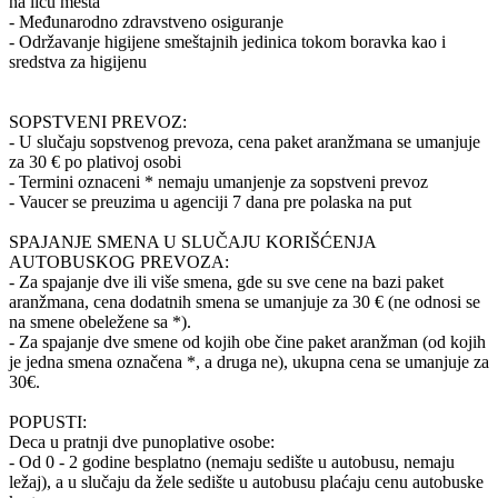
na licu mesta
- Međunarodno zdravstveno osiguranje
- Održavanje higijene smeštajnih jedinica tokom boravka kao i
sredstva za higijenu
SOPSTVENI PREVOZ:
- U slučaju sopstvenog prevoza, cena paket aranžmana se umanjuje
za 30 € po plativoj osobi
- Termini oznaceni * nemaju umanjenje za sopstveni prevoz
- Vaucer se preuzima u agenciji 7 dana pre polaska na put
SPAJANJE SMENA U SLUČAJU KORIŠĆENJA
AUTOBUSKOG PREVOZA:
- Za spajanje dve ili više smena, gde su sve cene na bazi paket
aranžmana, cena dodatnih smena se umanjuje za 30 € (ne odnosi se
na smene obeležene sa *).
- Za spajanje dve smene od kojih obe čine paket aranžman (od kojih
je jedna smena označena *, a druga ne), ukupna cena se umanjuje za
30€.
POPUSTI:
Deca u pratnji dve punoplative osobe:
- Od 0 - 2 godine besplatno (nemaju sedište u autobusu, nemaju
ležaj), a u slučaju da žele sedište u autobusu plaćaju cenu autobuske