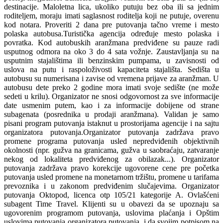
destinacije. Maloletna lica, ukoliko putuju bez oba ili sa jednim
roditeljem, moraju imati saglasnost roditelja koji ne putuje, overenu
kod notara. Proveriti 2 dana pre putovanja tačno vreme i mesto
polaska autobusa.Turistička agencija određuje mesto polaska i
povratka. Kod autobuskih aranžmana predviđene su pauze radi
usputnog odmora na oko 3 do 4 sata vožnje. Zaustavljanja su na
usputnim stajalištima ili benzinskim pumpama, u zavisnosti od
uslova na putu i raspoloživosti kapaciteta stajališta. Sedišta u
autobusu su numerisana i zavise od vremena prijave za aranžman. U
autobusu dete preko 2 godine mora imati svoje sedište (ne može
sedeti u krilu). Organizator ne snosi odgovornost za sve informacije
date usmenim putem, kao i za informacije dobijene od strane
subagenata (posrednika u prodaji aranžmana). Validan je samo
pisani program putovanja istaknut u prostorijama agencije i na sajtu
organizatora putovanja.Organizator putovanja zadržava pravo
promene programa putovanja usled nepredviđenih objektivnih
okolnosti (npr. gužva na granicama, gužva u saobraćaju, zatvaranje
nekog od lokaliteta predviđenog za obilazak...). Organizator
putovanja zadržava pravo korekcije ugovorene cene pre početka
putovanja usled promene na monetarnom tržištu, promene u tarifama
prevoznika i u zakonom predviđenim slučajevima. Organizator
putovanja Oktopod, licenca otp 105/21 kategorije A. Ovlašćeni
subagent Time Travel. Klijenti su u obavezi da se upoznaju sa
ugovorenim programom putovanja, uslovima plaćanja i Opštim
uslovima putovanja organizatora putovanja, i da svojim potpisom na