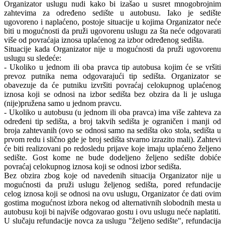
Organizator uslugu nudi kako bi izašao u susret mnogobrojnim
zahtevima za određeno sedište u autobusu. Iako je sedište
ugovoreno i naplaćeno, postoje situacije u kojima Organizator neće
biti u mogućnosti da pruži ugovorenu uslugu za šta neće odgovarati
više od povraćaja iznosa uplaćenog za izbor određenog sedišta.
Situacije kada Organizator nije u mogućnosti da pruži ugovorenu
uslugu su sledeće:
- Ukoliko u jednom ili oba pravca tip autobusa kojim će se vršiti
prevoz putnika nema odgovarajući tip sedišta. Organizator se
obavezuje da će putniku izvršiti povraćaj celokupnog uplaćenog
iznosa koji se odnosi na izbor sedišta bez obzira da li je usluga
(nije)pružena samo u jednom pravcu.
- Ukoliko u autobusu (u jednom ili oba pravca) ima više zahteva za
određeni tip sedišta, a broj takvih sedišta je ograničen i manji od
broja zahtevanih (ovo se odnosi samo na sedišta oko stola, sedišta u
prvom redu i slično gde je broj sedišta stvarno izrazito mali). Zahtevi
će biti realizovani po redosledu prijave koje imaju uplaćeno željeno
sedište. Gost kome ne bude dodeljeno željeno sedište dobiće
povraćaj celokupnog iznosa koji se odnosi izbor sedišta.
Bez obzira zbog koje od navedenih situacija Organizator nije u
mogućnosti da pruži uslugu željenog sedišta, pored refundacije
celog iznosa koji se odnosi na ovu uslugu, Organizator će dati ovim
gostima mogućnost izbora nekog od alternativnih slobodnih mesta u
autobusu koji bi najviše odgovarao gostu i ovu uslugu neće naplatiti.
U slučaju refundacije novca za uslugu "željeno sedište", refundacija