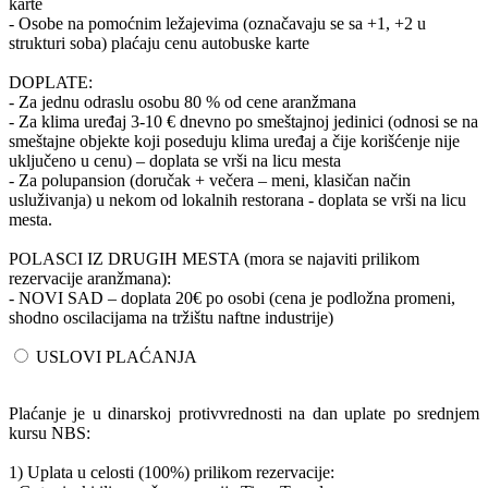
karte
- Osobe na pomoćnim ležajevima (označavaju se sa +1, +2 u
strukturi soba) plaćaju cenu autobuske karte
DOPLATE:
- Za jednu odraslu osobu 80 % od cene aranžmana
- Za klima uređaj 3-10 € dnevno po smeštajnoj jedinici (odnosi se na
smeštajne objekte koji poseduju klima uređaj a čije korišćenje nije
uključeno u cenu) – doplata se vrši na licu mesta
- Za polupansion (doručak + večera – meni, klasičan način
usluživanja) u nekom od lokalnih restorana - doplata se vrši na licu
mesta.
POLASCI IZ DRUGIH MESTA (mora se najaviti prilikom
rezervacije aranžmana):
- NOVI SAD – doplata 20€ po osobi (cena je podložna promeni,
shodno oscilacijama na tržištu naftne industrije)
USLOVI PLAĆANJA
Plaćanje je u dinarskoj protivvrednosti na dan uplate po srednjem
kursu NBS:
1) Uplata u celosti (100%) prilikom rezervacije: