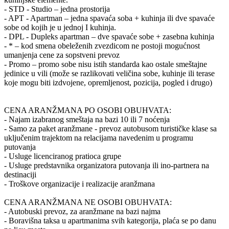
- STD - Studio – jedna prostorija
- APT - Apartman – jedna spavaća soba + kuhinja ili dve spavaće
sobe od kojih je u jednoj I kuhinja.
- DPL - Dupleks apartman – dve spavaće sobe + zasebna kuhinja
- * – kod smena obeleženih zvezdicom ne postoji mogućnost
umanjenja cene za sopstveni prevoz
- Promo – promo sobe nisu istih standarda kao ostale smeštajne
jedinice u vili (može se razlikovati veličina sobe, kuhinje ili terase
koje mogu biti izdvojene, opremljenost, pozicija, pogled i drugo)
CENA ARANŽMANA PO OSOBI OBUHVATA:
- Najam izabranog smeštaja na bazi 10 ili 7 noćenja
- Samo za paket aranžmane - prevoz autobusom turističke klase sa
uključenim trajektom na relacijama navedenim u programu
putovanja
- Usluge licenciranog pratioca grupe
- Usluge predstavnika organizatora putovanja ili ino-partnera na
destinaciji
- Troškove organizacije i realizacije aranžmana
CENA ARANŽMANA NE OSOBI OBUHVATA:
- Autobuski prevoz, za aranžmane na bazi najma
- Boravišna taksa u apartmanima svih kategorija, plaća se po danu