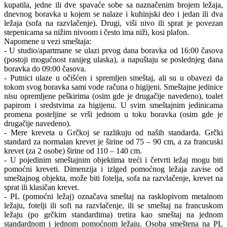
kupatila, jedne ili dve spavaće sobe sa naznačenim brojem ležaja,
dnevnog boravka u kojem se nalaze i kuhinjski deo i jedan ili dva
ležaja (sofa na razvlačenje). Drugi, viši nivo ili sprat je povezan
stepenicama sa nižim nivoom i često ima niži, kosi plafon.
Napomene u vezi smeštaja:
- U studio/apartmane se ulazi prvog dana boravka od 16:00 časova
(postoji mogućnost ranijeg ulaska), a napuštaju se poslednjeg dana
boravka do 09:00 časova.
- Putnici ulaze u očišćen i spremljen smeštaj, ali su u obavezi da
tokom svog boravka sami vode računa o higijeni. Smeštajne jedinice
nisu opremljene peškirima (osim gde je drugačije navedeno), toalet
papirom i sredstvima za higijenu. U svim smeštajnim jedinicama
promena posteljine se vrši jednom u toku boravka (osim gde je
drugačije navedeno).
- Mere kreveta u Grčkoj se razlikuju od naših standarda. Grčki
standard za normalan krevet je širine od 75 – 90 cm, a za francuski
krevet (za 2 osobe) širine od 110 – 140 cm.
- U pojedinim smeštajnim objektima treći i četvrti ležaj mogu biti
pomoćni kreveti. Dimenzija i izlged pomoćnog ležaja zavise od
smeštajnog objekta, može biti fotelja, sofa na razvlačenje, krevet na
sprat ili klasičan krevet.
- PL (pomoćni ležaj) označava smeštaj na rasklopivom metalnom
ležaju, fotelji ili sofi na razvlačenje, ili se smeštaj na francuskom
ležaju (po grčkim standardima) tretira kao smeštaj na jednom
standardnom i jednom pomoćnom ležaju. Osoba smeštena na PL