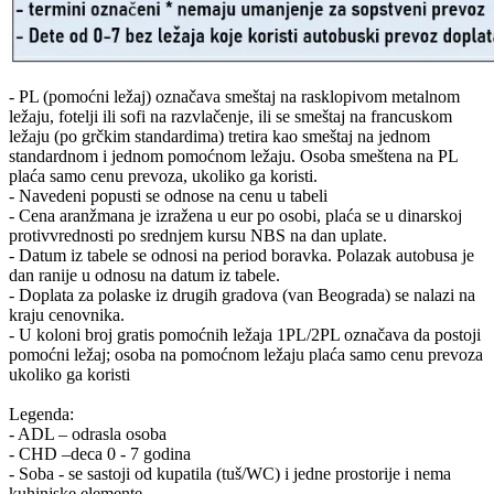
- PL (pomoćni ležaj) označava smeštaj na rasklopivom metalnom
ležaju, fotelji ili sofi na razvlačenje, ili se smeštaj na francuskom
ležaju (po grčkim standardima) tretira kao smeštaj na jednom
standardnom i jednom pomoćnom ležaju. Osoba smeštena na PL
plaća samo cenu prevoza, ukoliko ga koristi.
- Navedeni popusti se odnose na cenu u tabeli
- Cena aranžmana je izražena u eur po osobi, plaća se u dinarskoj
protivvrednosti po srednjem kursu NBS na dan uplate.
- Datum iz tabele se odnosi na period boravka. Polazak autobusa je
dan ranije u odnosu na datum iz tabele.
- Doplata za polaske iz drugih gradova (van Beograda) se nalazi na
kraju cenovnika.
- U koloni broj gratis pomoćnih ležaja 1PL/2PL označava da postoji
pomoćni ležaj; osoba na pomoćnom ležaju plaća samo cenu prevoza
ukoliko ga koristi
Legenda:
- ADL – odrasla osoba
- CHD –deca 0 - 7 godina
- Soba - se sastoji od kupatila (tuš/WC) i jedne prostorije i nema
kuhinjske elemente.