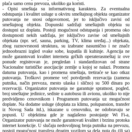
plaća samo cenu prevoza, ukoliko ga koristi.
- Opisi smeštaja su informativnog karaktera. Za eventualna
odstupanja i kvalitet usluge u okviru smeštajnog objekta organizator
putovanja ne snosi odgovornost, jer to isključivo zavisi od
smeštajnog objekta. Dopunski sadržaji smeštajnih objekta su
dostupni uz doplatu. Postoji mogućnost odstupanja i promena oko
dostupnosti nekih sadržaja, jer isključivo zavise od smeštajnih
objekata (npr. sef, sauna, parking, TV, klima uređaj...) objekata,
zbog raznovrsnosti struktura, su izabrane nasumično i ne znače
jednoobrazni izgled svake sobe, kupatila ili kuhinje. Agencija ne
može garantovati kvalitet interneta grčkih operaterasmeštaj iz ove
ponude registrovan je, pregledan i standardizovan od strane
Nacionalne turističke asocijacije zemlje u kojoj se nalazi. Promena
datuma putovanja, kao i promena smeštaja, tretiraće se kao otkaz
putovanja. Troškovi promene već potvdjenih rezevacija (zamena
putnika, način prevoza, mesto ulaska i slično) su 500 dinara po
rezervaciji. Organizator putovanja ne garantuje spratnost, pogled,
broj smeštajne jedinice, sediste u autobusu ili avionu, ukoliko to nije
predvidjeno cenovnikom i Programom putovanja uz mogućnost
doplate. Na dodatne usluge (doplata za klimu, polupansion, transfer
iz Novog Sada itd.), iskazane u cenovniku, ne odobravaju se
popusti. U objektima gde je naglašeno postojanje Wi Fi-a,
Organizator putovanja ne može garantovati kvalitet i brzinu protoka
internet konekcije. U slučaju nedovoljnog broja putnika na prevozu,
postoji mogućnost transfera drugim vozilom sa dela puta do (ili sa)