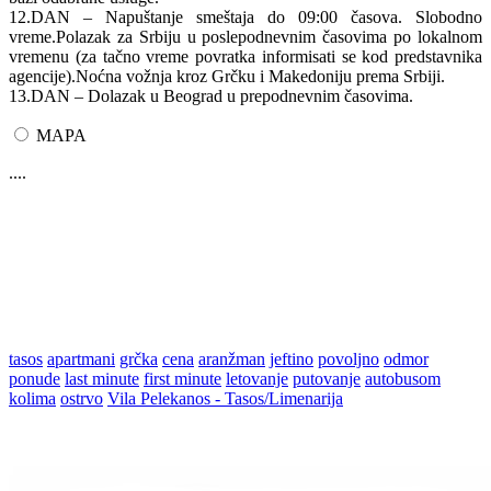
12.DAN – Napuštanje smeštaja do 09:00 časova. Slobodno
vreme.Polazak za Srbiju u poslepodnevnim časovima po lokalnom
vremenu (za tačno vreme povratka informisati se kod predstavnika
agencije).Noćna vožnja kroz Grčku i Makedoniju prema Srbiji.
13.DAN – Dolazak u Beograd u prepodnevnim časovima.
MAPA
....
tasos
apartmani
grčka
cena
aranžman
jeftino
povoljno
odmor
ponude
last minute
first minute
letovanje
putovanje
autobusom
kolima
ostrvo
Vila Pelekanos - Tasos/Limenarija