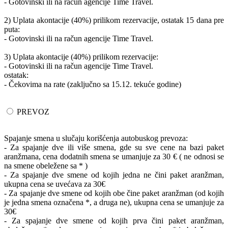
- Gotovinski ili na račun agencije Time Travel.
2) Uplata akontacije (40%) prilikom rezervacije, ostatak 15 dana pre
puta:
- Gotovinski ili na račun agencije Time Travel.
3) Uplata akontacije (40%) prilikom rezervacije:
- Gotovinski ili na račun agencije Time Travel.
ostatak:
- Čekovima na rate (zaključno sa 15.12. tekuće godine)
PREVOZ
Spajanje smena u slučaju korišćenja autobuskog prevoza:
- Za spajanje dve ili više smena, gde su sve cene na bazi paket
aranžmana, cena dodatnih smena se umanjuje za 30 € ( ne odnosi se
na smene obeležene sa * )
- Za spajanje dve smene od kojih jedna ne čini paket aranžman,
ukupna cena se uvećava za 30€
- Za spajanje dve smene od kojih obe čine paket aranžman (od kojih
je jedna smena označena *, a druga ne), ukupna cena se umanjuje za
30€
- Za spajanje dve smene od kojih prva čini paket aranžman,