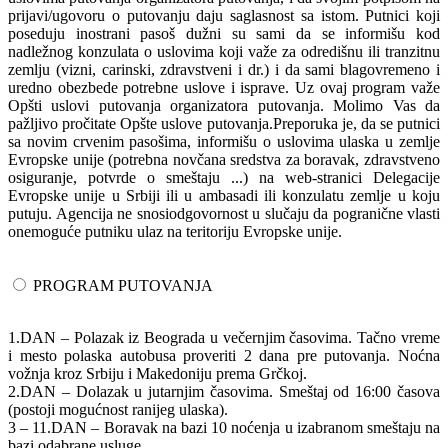
prijavi/ugovoru o putovanju daju saglasnost sa istom. Putnici koji
poseduju inostrani pasoš dužni su sami da se informišu kod
nadležnog konzulata o uslovima koji važe za odredišnu ili tranzitnu
zemlju (vizni, carinski, zdravstveni i dr.) i da sami blagovremeno i
uredno obezbede potrebne uslove i isprave. Uz ovaj program važe
Opšti uslovi putovanja organizatora putovanja. Molimo Vas da
pažljivo pročitate Opšte uslove putovanja.Preporuka je, da se putnici
sa novim crvenim pasošima, informišu o uslovima ulaska u zemlje
Evropske unije (potrebna novčana sredstva za boravak, zdravstveno
osiguranje, potvrde o smeštaju ...) na web-stranici Delegacije
Evropske unije u Srbiji ili u ambasadi ili konzulatu zemlje u koju
putuju. Agencija ne snosiodgovornost u slučaju da pogranične vlasti
onemoguće putniku ulaz na teritoriju Evropske unije.
PROGRAM PUTOVANJA
1.DAN – Polazak iz Beograda u večernjim časovima. Tačno vreme
i mesto polaska autobusa proveriti 2 dana pre putovanja. Noćna
vožnja kroz Srbiju i Makedoniju prema Grčkoj.
2.DAN – Dolazak u jutarnjim časovima. Smeštaj od 16:00 časova
(postoji mogućnost ranijeg ulaska).
3 – 11.DAN – Boravak na bazi 10 noćenja u izabranom smeštaju na
bazi odabrane usluge.