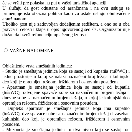
će se vršiti pre polaska na put u vašoj turističkoj agenciji.
U slučaju da gost odustane od aranžmana i na ovu uslugu se
primenjuje ista otkazna politika kao i za ostale uslugu obuhvaćene
aranžmanom.
Ukoliko gost nije zadovoljan dodeljenim sedištem, a ono se u oba
pravca u celosti uklapa u opis ugovorenog sedišta, Organizator nije
dužan da izvrši refundaciju uplaćenog iznosa.
VAŽNE NAPOMENE
Objašnjenje vrsta smeštajnih jedinica:
- Studio je smeštajna jedinica koja se sastoji od kupatila (tuš/WC) i
jedne prostorije u kojoj se nalazi naznačeni broj ležaja i kuhinjski
deo koji je opremljen rešoom, frižiderom i osnovnim posuđem.
- Apartman je smeštajna jedinica koja se sastoji od kupatila
(tuš/WC), odvojene spavaće sobe sa naznačenim brojem ležaja i
dnevne sobe sa naznačenim brojem ležaja, u kojoj je kuhinjski deo
opremljen rešoom, frižiderom i osnovnim posuđem.
- Dupleks apartman je smeštajna jedinica koja ima kupatilo
(tuš/WC), dve spavaće sobe sa naznačenim brojem ležaja i zaseban
kuhinjski deo koji je opremljen rešoom, frižiderom i osnovnim
posuđem.
- Mezoneta je smeštajna jedinica u dva nivoa koja se sastoji od