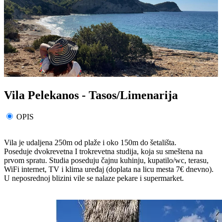
Vila Pelekanos - Tasos/Limenarija
OPIS
Vila je udaljena 250m od plaže i oko 150m do šetališta.
Poseduje dvokrevetna I trokrevetna studija, koja su smeštena na
prvom spratu. Studia poseduju čajnu kuhinju, kupatilo/wc, terasu,
WiFi internet, TV i klima uređaj (doplata na licu mesta 7€ dnevno).
U neposrednoj blizini vile se nalaze pekare i supermarket.