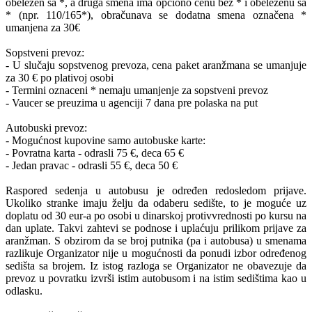
obeležen sa *, a druga smena ima opciono cenu bez * i obeleženu sa
* (npr. 110/165*), obračunava se dodatna smena označena *
umanjena za 30€
Sopstveni prevoz:
- U slučaju sopstvenog prevoza, cena paket aranžmana se umanjuje
za 30 € po plativoj osobi
- Termini oznaceni * nemaju umanjenje za sopstveni prevoz
- Vaucer se preuzima u agenciji 7 dana pre polaska na put
Autobuski prevoz:
- Mogućnost kupovine samo autobuske karte:
- Povratna karta - odrasli 75 €, deca 65 €
- Jedan pravac - odrasli 55 €, deca 50 €
Raspored sedenja u autobusu je određen redosledom prijave.
Ukoliko stranke imaju želju da odaberu sedište, to je moguće uz
doplatu od 30 eur-a po osobi u dinarskoj protivvrednosti po kursu na
dan uplate. Takvi zahtevi se podnose i uplaćuju prilikom prijave za
aranžman. S obzirom da se broj putnika (pa i autobusa) u smenama
razlikuje Organizator nije u mogućnosti da ponudi izbor određenog
sedišta sa brojem. Iz istog razloga se Organizator ne obavezuje da
prevoz u povratku izvrši istim autobusom i na istim sedištima kao u
odlasku.