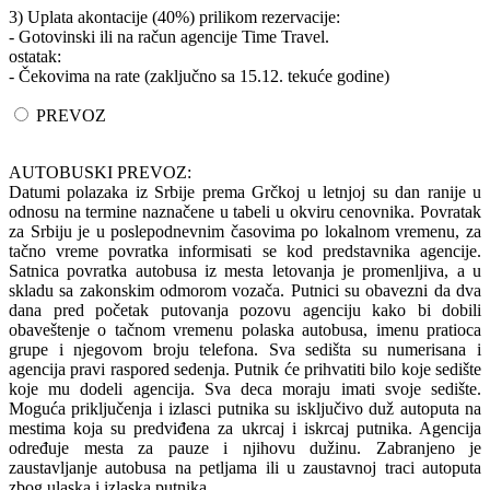
3) Uplata akontacije (40%) prilikom rezervacije:
- Gotovinski ili na račun agencije Time Travel.
ostatak:
- Čekovima na rate (zaključno sa 15.12. tekuće godine)
PREVOZ
AUTOBUSKI PREVOZ:
Datumi polazaka iz Srbije prema Grčkoj u letnjoj su dan ranije u
odnosu na termine naznačene u tabeli u okviru cenovnika. Povratak
za Srbiju je u poslepodnevnim časovima po lokalnom vremenu, za
tačno vreme povratka informisati se kod predstavnika agencije.
Satnica povratka autobusa iz mesta letovanja je promenljiva, a u
skladu sa zakonskim odmorom vozača. Putnici su obavezni da dva
dana pred početak putovanja pozovu agenciju kako bi dobili
obaveštenje o tačnom vremenu polaska autobusa, imenu pratioca
grupe i njegovom broju telefona. Sva sedišta su numerisana i
agencija pravi raspored sedenja. Putnik će prihvatiti bilo koje sedište
koje mu dodeli agencija. Sva deca moraju imati svoje sedište.
Moguća priključenja i izlasci putnika su isključivo duž autoputa na
mestima koja su predviđena za ukrcaj i iskrcaj putnika. Agencija
određuje mesta za pauze i njihovu dužinu. Zabranjeno je
zaustavljanje autobusa na petljama ili u zaustavnoj traci autoputa
zbog ulaska i izlaska putnika.