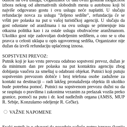
izbora nekog od alternativnih slobodnih mesta u autobusu koji bi
najviše odgovarao gostu i ovu uslugu neće naplatiti. U slučaju
refundacije novca za uslugu "željeno sedište", refundacija će se
vršiti pre polaska na put u vašoj turističkoj agenciji. U slučaju da
gost odustane od aranžmana i na ovu uslugu se primenjuje ista
otkazna politika kao i za ostale uslugu obuhvaćene aranžmanom.
Ukoliko gost nije zadovoljan dodeljenim sedištem, a ono se u oba
pravca u celosti uklapa u opis ugovorenog sedišta, Organizator nije
dužan da izvrši refundaciju uplaćenog iznosa.
SOPSTVENI PREVOZ:
Putnik koji je kao vrstu prevoza odabrao sopstveni prevoz, dužan je
da minimum dan pre polaska na put kontaktira agenciju zbog
dobijanja vaučera za smeštaj u odabrani objekat. Putnici koji putuju
sopstvenim prevozom dobiće i broj telefona osobe zadužene za
kontakt na destinaciji – radi lakšeg pronalaženja objekta ili ukoliko
bude potrebna pomoć. Putnici na sopstvenom prevozu dužni su da
se raspitaju o pravilima i zakonima vezanim za prelazak vozila preko
granice, pomoći na putu i dr. kod nadležnih organa (AMSS, MUP
R. Srbije, Konzularno odeljenje R. Grčke).
VAŽNE NAPOMENE
Svaki putnik je u obavezi da poseduje važeću putnu ispravu (kopija