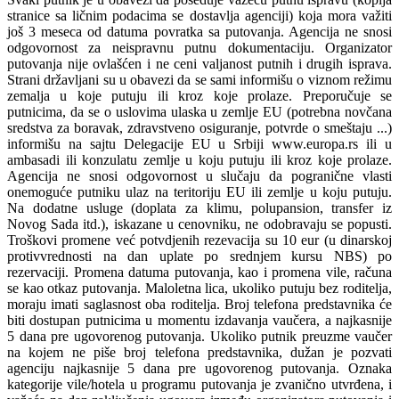
stranice sa ličnim podacima se dostavlja agenciji) koja mora važiti
još 3 meseca od datuma povratka sa putovanja. Agencija ne snosi
odgovornost za neispravnu putnu dokumentaciju. Organizator
putovanja nije ovlašćen i ne ceni valjanost putnih i drugih isprava.
Strani državljani su u obavezi da se sami informišu o viznom režimu
zemalja u koje putuju ili kroz koje prolaze. Preporučuje se
putnicima, da se o uslovima ulaska u zemlje EU (potrebna novčana
sredstva za boravak, zdravstveno osiguranje, potvrde o smeštaju ...)
informišu na sajtu Delegacije EU u Srbiji www.europa.rs ili u
ambasadi ili konzulatu zemlje u koju putuju ili kroz koje prolaze.
Agencija ne snosi odgovornost u slučaju da pogranične vlasti
onemoguće putniku ulaz na teritoriju EU ili zemlje u koju putuju.
Na dodatne usluge (doplata za klimu, polupansion, transfer iz
Novog Sada itd.), iskazane u cenovniku, ne odobravaju se popusti.
Troškovi promene već potvdjenih rezevacija su 10 eur (u dinarskoj
protivvrednosti na dan uplate po srednjem kursu NBS) po
rezervaciji. Promena datuma putovanja, kao i promena vile, računa
se kao otkaz putovanja. Maloletna lica, ukoliko putuju bez roditelja,
moraju imati saglasnost oba roditelja. Broj telefona predstavnika će
biti dostupan putnicima u momentu izdavanja vaučera, a najkasnije
5 dana pre ugovorenog putovanja. Ukoliko putnik preuzme vaučer
na kojem ne piše broj telefona predstavnika, dužan je pozvati
agenciju najkasnije 5 dana pre ugovorenog putovanja. Oznaka
kategorije vile/hotela u programu putovanja je zvanično utvrđena, i