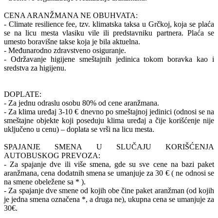
CENA ARANŽMANA NE OBUHVATA:
- Climate resilience fee, tzv. klimatska taksa u Grčkoj, koja se plaća
se na licu mesta vlasiku vile ili predstavniku partnera. Plaća se
umesto boravišne takse koja je bila aktuelna.
- Međunarodno zdravstveno osiguranje.
- Održavanje higijene smeštajnih jedinica tokom boravka kao i
sredstva za higijenu.
DOPLATE:
- Za jednu odraslu osobu 80% od cene aranžmana.
- Za klima uređaj 3-10 € dnevno po smeštajnoj jedinici (odnosi se na
smeštajne objekte koji poseduju klima uređaj a čije korišćenje nije
uključeno u cenu) – doplata se vrši na licu mesta.
SPAJANJE SMENA U SLUČAJU KORIŠĆENJA
AUTOBUSKOG PREVOZA:
- Za spajanje dve ili više smena, gde su sve cene na bazi paket
aranžmana, cena dodatnih smena se umanjuje za 30 € ( ne odnosi se
na smene obeležene sa * ).
- Za spajanje dve smene od kojih obe čine paket aranžman (od kojih
je jedna smena označena *, a druga ne), ukupna cena se umanjuje za
30€.