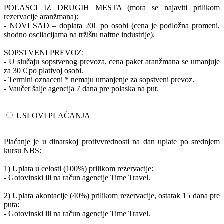
POLASCI IZ DRUGIH MESTA (mora se najaviti prilikom
rezervacije aranžmana):
- NOVI SAD – doplata 20€ po osobi (cena je podložna promeni,
shodno oscilacijama na tržištu naftne industrije).
SOPSTVENI PREVOZ:
- U slučaju sopstvenog prevoza, cena paket aranžmana se umanjuje
za 30 € po plativoj osobi.
- Termini oznaceni * nemaju umanjenje za sopstveni prevoz.
- Vaučer šalje agencija 7 dana pre polaska na put.
USLOVI PLAĆANJA
Plaćanje je u dinarskoj protivvrednosti na dan uplate po srednjem
kursu NBS:
1) Uplata u celosti (100%) prilikom rezervacije:
- Gotovinski ili na račun agencije Time Travel.
2) Uplata akontacije (40%) prilikom rezervacije, ostatak 15 dana pre
puta:
- Gotovinski ili na račun agencije Time Travel.