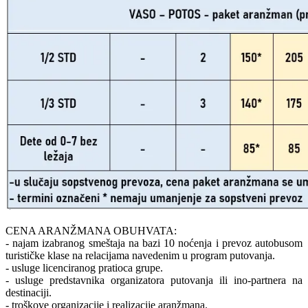
CENA ARANŽMANA OBUHVATA:
- najam izabranog smeštaja na bazi 10 noćenja i prevoz autobusom
turističke klase na relacijama navedenim u program putovanja.
- usluge licenciranog pratioca grupe.
- usluge predstavnika organizatora putovanja ili ino-partnera na
destinaciji.
- troškove organizacije i realizacije aranžmana.