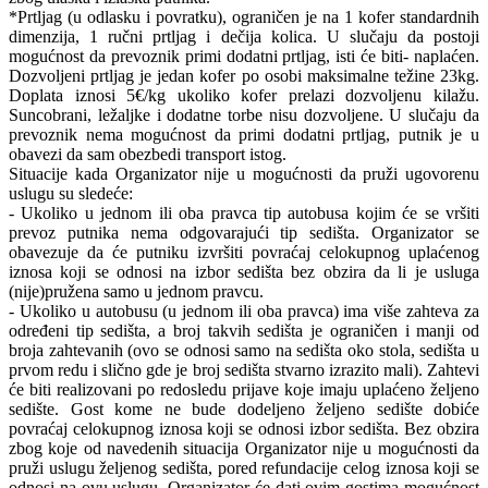
*Prtljag (u odlasku i povratku), ograničen je na 1 kofer standardnih
dimenzija, 1 ručni prtljag i dečija kolica. U slučaju da postoji
mogućnost da prevoznik primi dodatni prtljag, isti će biti- naplaćen.
Dozvoljeni prtljag je jedan kofer po osobi maksimalne težine 23kg.
Doplata iznosi 5€/kg ukoliko kofer prelazi dozvoljenu kilažu.
Suncobrani, ležaljke i dodatne torbe nisu dozvoljene. U slučaju da
prevoznik nema mogućnost da primi dodatni prtljag, putnik je u
obavezi da sam obezbedi transport istog.
Situacije kada Organizator nije u mogućnosti da pruži ugovorenu
uslugu su sledeće:
- Ukoliko u jednom ili oba pravca tip autobusa kojim će se vršiti
prevoz putnika nema odgovarajući tip sedišta. Organizator se
obavezuje da će putniku izvršiti povraćaj celokupnog uplaćenog
iznosa koji se odnosi na izbor sedišta bez obzira da li je usluga
(nije)pružena samo u jednom pravcu.
- Ukoliko u autobusu (u jednom ili oba pravca) ima više zahteva za
određeni tip sedišta, a broj takvih sedišta je ograničen i manji od
broja zahtevanih (ovo se odnosi samo na sedišta oko stola, sedišta u
prvom redu i slično gde je broj sedišta stvarno izrazito mali). Zahtevi
će biti realizovani po redosledu prijave koje imaju uplaćeno željeno
sedište. Gost kome ne bude dodeljeno željeno sedište dobiće
povraćaj celokupnog iznosa koji se odnosi izbor sedišta. Bez obzira
zbog koje od navedenih situacija Organizator nije u mogućnosti da
pruži uslugu željenog sedišta, pored refundacije celog iznosa koji se
odnosi na ovu uslugu, Organizator će dati ovim gostima mogućnost