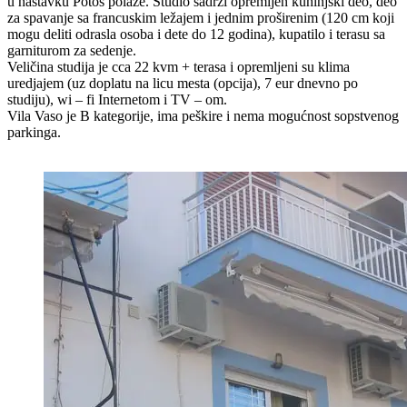
u nastavku Potos polaže. Studio sadrži opremljen kuhinjski deo, deo
za spavanje sa francuskim ležajem i jednim proširenim (120 cm koji
mogu deliti odrasla osoba i dete do 12 godina), kupatilo i terasu sa
garniturom za sedenje.
Veličina studija je cca 22 kvm + terasa i opremljeni su klima
uredjajem (uz doplatu na licu mesta (opcija), 7 eur dnevno po
studiju), wi – fi Internetom i TV – om.
Vila Vaso je B kategorije, ima peškire i nema mogućnost sopstvenog
parkinga.