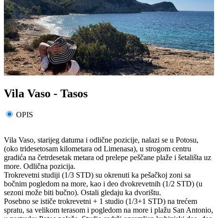
Vila Vaso - Tasos
OPIS
Vila Vaso, starijeg datuma i odlične pozicije, nalazi se u Potosu,
(oko tridesetosam kilometara od Limenasa), u strogom centru
gradića na četrdesetak metara od prelepe peščane plaže i šetališta uz
more. Odlična pozicija.
Trokrevetni studiji (1/3 STD) su okrenuti ka pešačkoj zoni sa
bočnim pogledom na more, kao i deo dvokrevetnih (1/2 STD) (u
sezoni može biti bučno). Ostali gledaju ka dvorištu.
Posebno se ističe trokrevetni + 1 studio (1/3+1 STD) na trećem
spratu, sa velikom terasom i pogledom na more i plažu San Antonio,