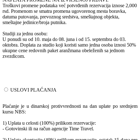
Troškovi promene podataka već potvrđenih rezervacija iznose 2,000
rsd. Promenom se smatra promena ugovorenog mesta boravka,
datuma putovanja, prevoznog sredstva, smeštajnog objekta,
smeštajne jedinice/broja putnika.
Studiji za jednu osobu:
U ponudi su od 10. maja do 08. juna i od 15. septembra do 03.
oktobra. Doplata za studio koji koristi samo jedna osoba iznosi 50%
ukupne cene redovnih paket aranžmana obeleženih sa jednom
zvezdicom.
USLOVI PLAĆANJA
Plaćanje je u dinarskoj protivvrednosti na dan uplate po srednjem
kursu NBS:
1) Uplata u celosti (100%) prilikom rezervacije:
- Gotovinski ili na račun agencije Time Travel.
2) Uplata akontacije (40%) prilikom rezervacije, ostatak 15 dana pre