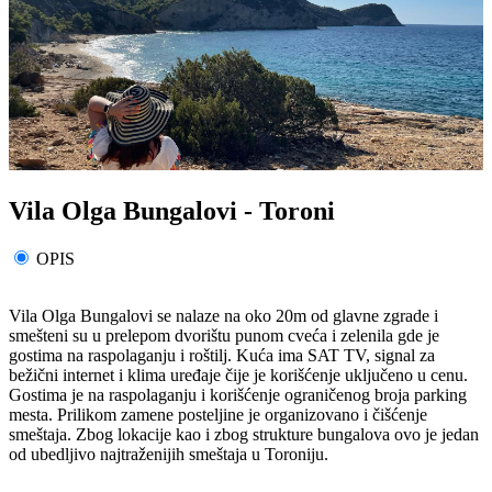
Vila Olga Bungalovi - Toroni
OPIS
Vila Olga Bungalovi se nalaze na oko 20m od glavne zgrade i
smešteni su u prelepom dvorištu punom cveća i zelenila gde je
gostima na raspolaganju i roštilj. Kuća ima SAT TV, signal za
bežični internet i klima uređaje čije je korišćenje uključeno u cenu.
Gostima je na raspolaganju i korišćenje ograničenog broja parking
mesta. Prilikom zamene posteljine je organizovano i čišćenje
smeštaja. Zbog lokacije kao i zbog strukture bungalova ovo je jedan
od ubedljivo najtraženijih smeštaja u Toroniju.