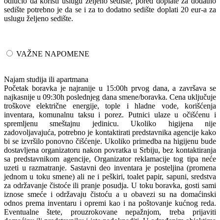
odlučio da koristi uslugu željeno sedište, pored doplate za dodatno
sedište potrebno je da se i za to dodatno sedište doplati 20 eur-a za
uslugu željeno sedište.
VAŽNE NAPOMENE
Najam studija ili apartmana
Početak boravka je najranije u 15:00h prvog dana, a završava se
najkasnije u 09:30h poslednjeg dana smene/boravka. Cena uključuje
troškove električne energije, tople i hladne vode, korišćenja
inventara, komunalnu taksu i porez. Putnici ulaze u očišćenu i
spremljenu smeštajnu jedinicu. Ukoliko higijena nije
zadovoljavajuća, potrebno je kontaktirati predstavnika agencije kako
bi se izvršilo ponovno čišćenje. Ukoliko primedba na higijenu bude
dostavljena organizatoru nakon povratka u Srbiju, bez kontaktiranja
sa predstavnikom agencije, Organizator reklamacije tog tipa neće
uzeti u razmatranje. Sastavni deo inventara je posteljina (promena
jednom u toku smene) ali ne i peškiri, toalet papir, sapuni, sredstva
za održavanje čistoće ili pranje posudja. U toku boravka, gosti sami
iznose smeće i održavaju čistoću a u obavezi su na domaćinski
odnos prema inventaru i opremi kao i na poštovanje kućnog reda.
Eventualne štete, prouzrokovane nepažnjom, treba prijaviti