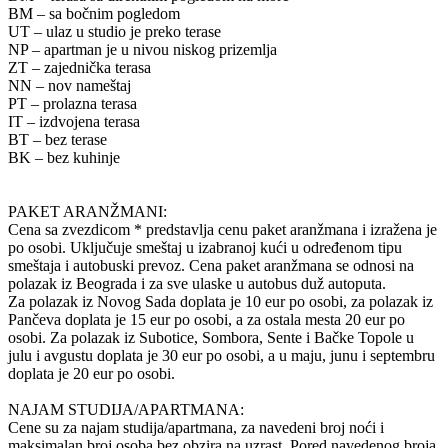
BM – sa bočnim pogledom
UT – ulaz u studio je preko terase
NP – apartman je u nivou niskog prizemlja
ZT – zajednička terasa
NN – nov nameštaj
PT – prolazna terasa
IT – izdvojena terasa
BT – bez terase
BK – bez kuhinje
PAKET ARANŽMANI:
Cena sa zvezdicom * predstavlja cenu paket aranžmana i izražena je
po osobi. Uključuje smeštaj u izabranoj kući u određenom tipu
smeštaja i autobuski prevoz. Cena paket aranžmana se odnosi na
polazak iz Beograda i za sve ulaske u autobus duž autoputa.
Za polazak iz Novog Sada doplata je 10 eur po osobi, za polazak iz
Pančeva doplata je 15 eur po osobi, a za ostala mesta 20 eur po
osobi. Za polazak iz Subotice, Sombora, Sente i Bačke Topole u
julu i avgustu doplata je 30 eur po osobi, a u maju, junu i septembru
doplata je 20 eur po osobi.
NAJAM STUDIJA/APARTMANA:
Cene su za najam studija/apartmana, za navedeni broj noći i
maksimalan broj osoba bez obzira na uzrast. Pored navedenog broja