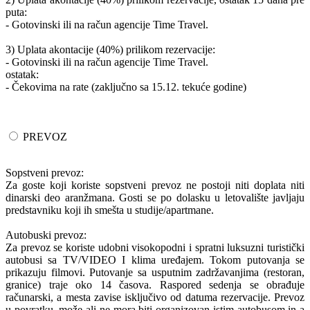
puta:
- Gotovinski ili na račun agencije Time Travel.
3) Uplata akontacije (40%) prilikom rezervacije:
- Gotovinski ili na račun agencije Time Travel.
ostatak:
- Čekovima na rate (zaključno sa 15.12. tekuće godine)
PREVOZ
Sopstveni prevoz:
Za goste koji koriste sopstveni prevoz ne postoji niti doplata niti
dinarski deo aranžmana. Gosti se po dolasku u letovalište javljaju
predstavniku koji ih smešta u studije/apartmane.
Autobuski prevoz:
Za prevoz se koriste udobni visokopodni i spratni luksuzni turistički
autobusi sa TV/VIDEO I klima uređajem. Tokom putovanja se
prikazuju filmovi. Putovanje sa usputnim zadržavanjima (restoran,
granice) traje oko 14 časova. Raspored sedenja se obrađuje
računarski, a mesta zavise isključivo od datuma rezervacije. Prevoz
u povratku, može ali ne mora biti organizovan istim autobusom in a