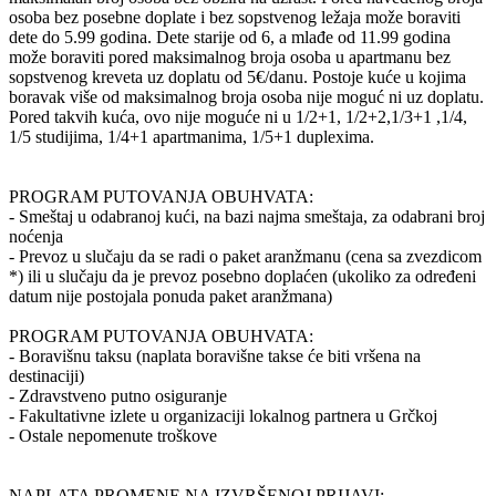
osoba bez posebne doplate i bez sopstvenog ležaja može boraviti
dete do 5.99 godina. Dete starije od 6, a mlađe od 11.99 godina
može boraviti pored maksimalnog broja osoba u apartmanu bez
sopstvenog kreveta uz doplatu od 5€/danu. Postoje kuće u kojima
boravak više od maksimalnog broja osoba nije moguć ni uz doplatu.
Pored takvih kuća, ovo nije moguće ni u 1/2+1, 1/2+2,1/3+1 ,1/4,
1/5 studijima, 1/4+1 apartmanima, 1/5+1 duplexima.
PROGRAM PUTOVANJA OBUHVATA:
- Smeštaj u odabranoj kući, na bazi najma smeštaja, za odabrani broj
noćenja
- Prevoz u slučaju da se radi o paket aranžmanu (cena sa zvezdicom
*) ili u slučaju da je prevoz posebno doplaćen (ukoliko za određeni
datum nije postojala ponuda paket aranžmana)
PROGRAM PUTOVANJA OBUHVATA:
- Boravišnu taksu (naplata boravišne takse će biti vršena na
destinaciji)
- Zdravstveno putno osiguranje
- Fakultativne izlete u organizaciji lokalnog partnera u Grčkoj
- Ostale nepomenute troškove
NAPLATA PROMENE NA IZVRŠENOJ PRIJAVI: