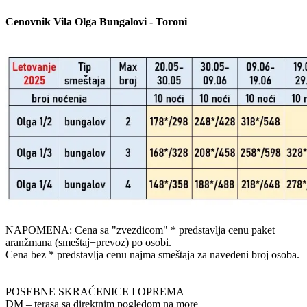
Cenovnik Vila Olga Bungalovi - Toroni
NAPOMENA: Cena sa "zvezdicom" * predstavlja cenu paket
aranžmana (smeštaj+prevoz) po osobi.
Cena bez * predstavlja cenu najma smeštaja za navedeni broj osoba.
POSEBNE SKRAĆENICE I OPREMA
DM – terasa sa direktnim pogledom na more