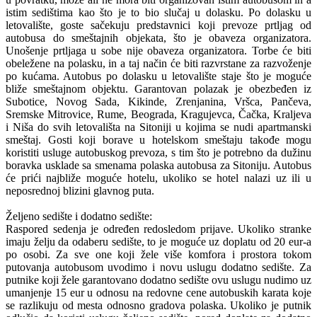
istim sedištima kao što je to bio slučaj u dolasku. Po dolasku u
letovalište, goste sačekuju predstavnici koji prevoze prtljag od
autobusa do smeštajnih objekata, što je obaveza organizatora.
Unošenje prtljaga u sobe nije obaveza organizatora. Torbe će biti
obeležene na polasku, in a taj način će biti razvrstane za razvoženje
po kućama. Autobus po dolasku u letovalište staje što je moguće
bliže smeštajnom objektu. Garantovan polazak je obezbeđen iz
Subotice, Novog Sada, Kikinde, Zrenjanina, Vršca, Pančeva,
Sremske Mitrovice, Rume, Beograda, Kragujevca, Čačka, Kraljeva
i Niša do svih letovališta na Sitoniji u kojima se nudi apartmanski
smeštaj. Gosti koji borave u hotelskom smeštaju takođe mogu
koristiti usluge autobuskog prevoza, s tim što je potrebno da dužinu
boravka usklade sa smenama polaska autobusa za Sitoniju. Autobus
će prići najbliže moguće hotelu, ukoliko se hotel nalazi uz ili u
neposrednoj blizini glavnog puta.
Željeno sedište i dodatno sedište:
Raspored sedenja je određen redosledom prijave. Ukoliko stranke
imaju želju da odaberu sedište, to je moguće uz doplatu od 20 eur-a
po osobi. Za sve one koji žele više komfora i prostora tokom
putovanja autobusom uvodimo i novu uslugu dodatno sedište. Za
putnike koji žele garantovano dodatno sedište ovu uslugu nudimo uz
umanjenje 15 eur u odnosu na redovne cene autobuskih karata koje
se razlikuju od mesta odnosno gradova polaska. Ukoliko je putnik