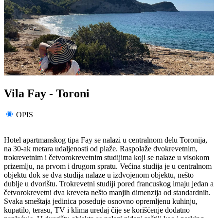
Vila Fay - Toroni
OPIS
Hotel apartmanskog tipa Fay se nalazi u centralnom delu Toronija,
na 30-ak metara udaljenosti od plaže. Raspolaže dvokrevetnim,
trokrevetnim i četvorokrevetnim studijima koji se nalaze u visokom
prizemlju, na prvom i drugom spratu. Većina studija je u centralnom
objektu dok se dva studija nalaze u izdvojenom objektu, nešto
dublje u dvorištu. Trokrevetni studiji pored francuskog imaju jedan a
četvorokrevetni dva kreveta nešto manjih dimenzija od standardnih.
Svaka smeštaja jedinica poseduje osnovno opremljenu kuhinju,
kupatilo, terasu, TV i klima uređaj čije se korišćenje dodatno