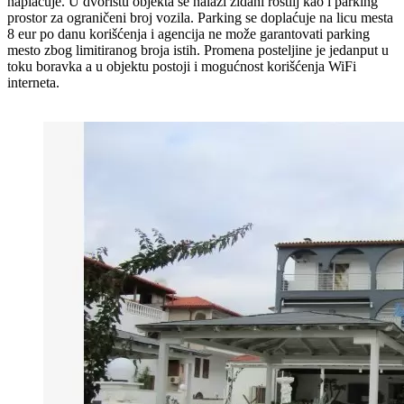
naplaćuje. U dvorištu objekta se nalazi zidani roštilj kao i parking
prostor za ograničeni broj vozila. Parking se doplaćuje na licu mesta
8 eur po danu korišćenja i agencija ne može garantovati parking
mesto zbog limitiranog broja istih. Promena posteljine je jedanput u
toku boravka a u objektu postoji i mogućnost korišćenja WiFi
interneta.