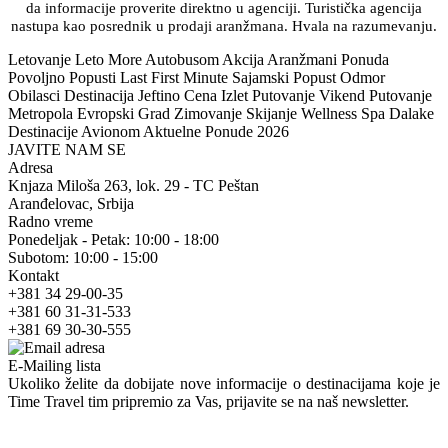
da informacije proverite direktno u agenciji. Turistička agencija
nastupa kao posrednik u prodaji aranžmana. Hvala na razumevanju.
Letovanje Leto More Autobusom Akcija Aranžmani Ponuda
Povoljno Popusti Last First Minute Sajamski Popust Odmor
Obilasci Destinacija Jeftino Cena Izlet Putovanje Vikend Putovanje
Metropola Evropski Grad Zimovanje Skijanje Wellness Spa Dalake
Destinacije Avionom Aktuelne Ponude 2026
JAVITE NAM SE
Adresa
Knjaza Miloša 263, lok. 29 - TC Peštan
Aranđelovac, Srbija
Radno vreme
Ponedeljak - Petak: 10:00 - 18:00
Subotom: 10:00 - 15:00
Kontakt
+381 34 29-00-35
+381 60 31-31-533
+381 69 30-30-555
E-Mailing lista
Ukoliko želite da dobijate nove informacije o destinacijama koje je
Time Travel tim pripremio za Vas, prijavite se na naš newsletter.