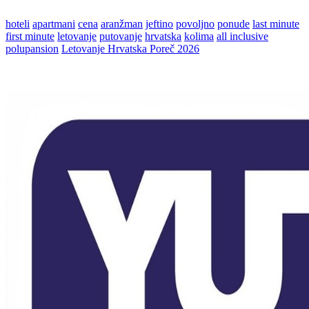
hoteli
apartmani
cena
aranžman
jeftino
povoljno
ponude
last minute
first minute
letovanje
putovanje
hrvatska
kolima
all inclusive
polupansion
Letovanje Hrvatska Poreč 2026