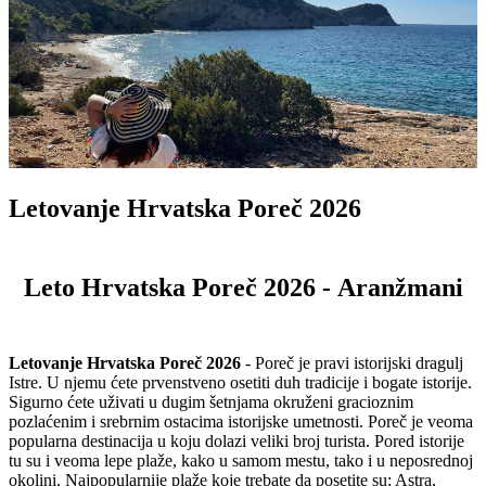
Letovanje Hrvatska Poreč 2026
Leto Hrvatska Poreč 2026 - Aranžmani
Letovanje Hrvatska Poreč 2026
- Poreč je pravi istorijski dragulj
Istre. U njemu ćete prvenstveno osetiti duh tradicije i bogate istorije.
Sigurno ćete uživati u dugim šetnjama okruženi gracioznim
pozlaćenim i srebrnim ostacima istorijske umetnosti. Poreč je veoma
popularna destinacija u koju dolazi veliki broj turista. Pored istorije
tu su i veoma lepe plaže, kako u samom mestu, tako i u neposrednoj
okolini. Najpopularnije plaže koje trebate da posetite su: Astra,