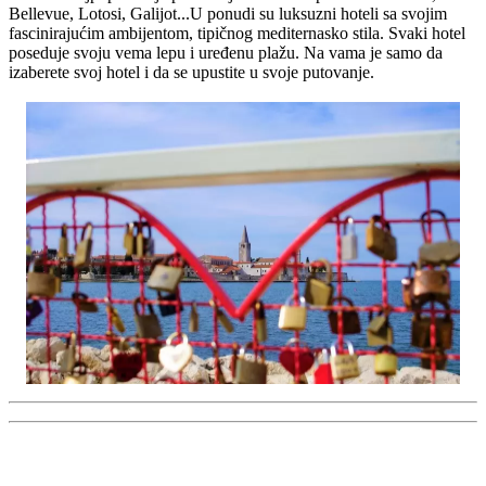
Bellevue, Lotosi, Galijot...U ponudi su luksuzni hoteli sa svojim
fascinirajućim ambijentom, tipičnog mediternasko stila. Svaki hotel
poseduje svoju vema lepu i uređenu plažu. Na vama je samo da
izaberete svoj hotel i da se upustite u svoje putovanje.