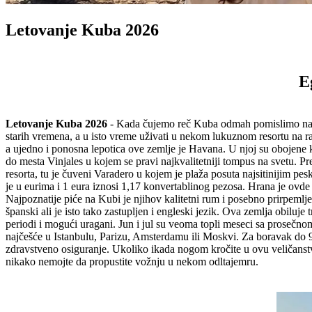
Letovanje Kuba 2026
E
Letovanje Kuba 2026
- Kada čujemo reč Kuba odmah pomislimo na k
starih vremena, a u isto vreme uživati u nekom lukuznom resortu na r
a ujedno i ponosna lepotica ove zemlje je Havana. U njoj su obojene
do mesta Vinjales u kojem se pravi najkvalitetniji tompus na svetu. Pr
resorta, tu je čuveni Varadero u kojem je plaža posuta najsitinijim p
je u eurima i 1 eura iznosi 1,17 konvertablinog pezosa. Hrana je ovde ne
Najpoznatije piće na Kubi je njihov kalitetni rum i posebno prirpemlje
španski ali je isto tako zastupljen i engleski jezik. Ova zemlja obiluj
periodi i mogući uragani. Jun i jul su veoma topli meseci sa proseč
najčešće u Istanbulu, Parizu, Amsterdamu ili Moskvi. Za boravak do 90
zdravstveno osiguranje. Ukoliko ikada nogom kročite u ovu veličanstve
nikako nemojte da propustite vožnju u nekom odltajemru.