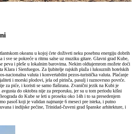
ni
antskom okeanu u kojoj ćete doživeti neku posebnu energiju dobrih
 i sve se pokreće u ritmu salse uz muziku gitare. Glavni grad Kube,
 se peva i pleše u lokalnim barovima. Nekim oldtajemrom možete doći
Klara i Sienfuegos. Za ljubitelje rajskih plaža i luksuznih hotelskih
s-nacionalna valuta i konvertabilni pezos-turistička valuta. Plaćanje
liteti i morski plodovi, jela od pirinča, pasulj i raznovrsno povrće.
 za piće, i koristi se samo flaširana. Zvanični jezik na Kubi je
d avgusta do oktobra nije za preporuku, jer su u tom periodu kišni
Beograda do Kube se leti u proseku oko 14h i to sa presedenjem
o pasoš koji je validan najmanje 6 meseci pre isteka, i putno
vana i indijske pećine, Trinidad-čuveni grad španske arhitekture, i