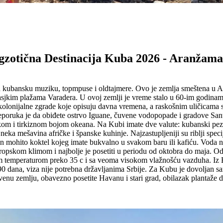
gzotična Destinacija Kuba 2026 - Aranžama
ubansku muziku, topmpuse i oldtajmere. Ovo je zemlja smeštena u Atl
asjkim plažama Varadera. U ovoj zemlji je vreme stalo u 60-im godinama
 kolonijalne zgrade koje opisuju davna vremena, a raskošnim uličicama
eporuka je da obiđete ostrvo Iguane, čuvene vodopopade i gradove Santa 
eskom i tirkiznom bojom okeana. Na Kubi imate dve valute: kubanski pezo
ka mešavina afričke i španske kuhinje. Najzastupljeniji su riblji specija
n mohito koktel kojeg imate bukvalno u svakom baru ili kafiću. Voda nije
e tropskom klimom i najbolje je posetiti u periodu od oktobra do maja. O
nom temperaturom preko 35 c i sa veoma visokom vlažnošću vazduha. Iz 
 dana, viza nije potrebna državljanima Srbije. Za Kubu je dovoljan sam
nu zemlju, obavezno posetite Havanu i stari grad, obilazak plantaže du