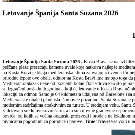
Letovanje Španija Santa Suzana 2026
Letovanje Španija Santa Suzana 2026 -
Kosta Brava se nalazi blizu
peščane plaže presecaju kamene uvale koje natkriva najlepše mediterans
na Kosta Bravi je blaga mediteranska klima zahvaljujući vencu Pirinej
prirodne lepote ove obale, odmor na Kosta Bravi ima mnogo toga da po
Mediteran obilazak neke od poznatih botaničkih vrtova kao što je San
su izgrađeni poslednjih godina a koji će letovanje u Kosta Bravi učin
lokaciju za odmor. Samo je 64 kilometara udaljena od Barselone i sa
Mediteranske obale i planinsko šumovite pozadine. Santa Suzana je popula
modernim sadržajima atraktivnim za turiste. U srednjem veku, Santa S
zadržavaju srednjovekovni šarm, a tu su i drevne građevine i spomenici
povrća, od kojih se većina organski proizvodi i prodaje na lokalnom n
pivnicama pogodnim za porodice i parove.
Time Travel
vas vodi u n