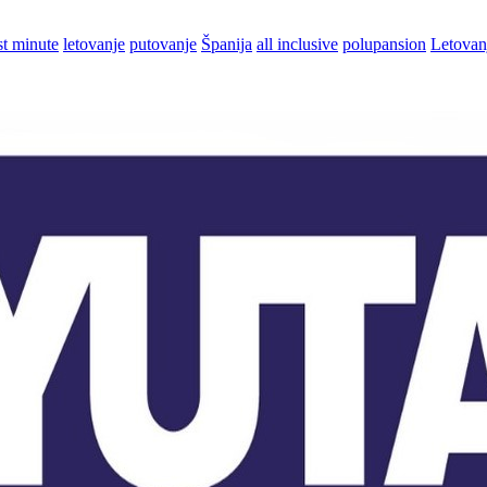
rst minute
letovanje
putovanje
Španija
all inclusive
polupansion
Letovan