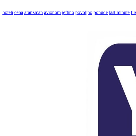
hoteli
cena
aranžman
avionom
jeftino
povoljno
ponude
last minute
fi