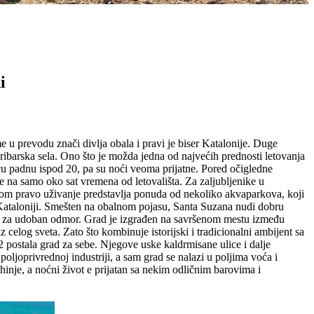
i
u prevodu znači divlja obala i pravi je biser Katalonije. Duge
 ribarska sela. Ono što je možda jedna od najvećih prednosti letovanja
oću padnu ispod 20, pa su noći veoma prijatne. Pored očigledne
 na samo oko sat vremena od letovališta. Za zaljubljenike u
ecom pravo uživanje predstavlja ponuda od nekoliko akvaparkova, koji
u Kataloniji. Smešten na obalnom pojasu, Santa Suzana nudi dobru
šte za udoban odmor. Grad je izgrađen na savršenom mestu između
z celog sveta. Zato što kombinuje istorijski i tradicionalni ambijent sa
 postala grad za sebe. Njegove uske kaldrmisane ulice i dalje
oljoprivrednoj industriji, a sam grad se nalazi u poljima voća i
inje, a noćni život e prijatan sa nekim odličnim barovima i