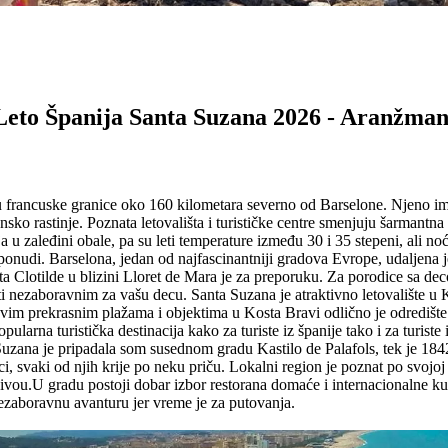
Leto Španija Santa Suzana 2026 - Aranžman
 francuske granice oko 160 kilometara severno od Barselone. Njeno ime 
ko rastinje. Poznata letovališta i turističke centre smenjuju šarmantna
a u zaleđini obale, pa su leti temperature između 30 i 35 stepeni, ali n
nudi. Barselona, jedan od najfascinantniji gradova Evrope, udaljena je
ta Clotilde u blizini Lloret de Mara je za preporuku. Za porodice sa d
iti nezaboravnim za vašu decu. Santa Suzana je atraktivno letovalište 
 svim prekrasnim plažama i objektima u Kosta Bravi odlično je odredi
rna turistička destinacija kako za turiste iz španije tako i za turiste i
uzana je pripadala som susednom gradu Kastilo de Palafols, tek je 1842
, svaki od njih krije po neku priču. Lokalni region je poznat po svojoj p
ivou.U gradu postoji dobar izbor restorana domaće i internacionalne kuh
ezaboravnu avanturu jer vreme je za putovanja.