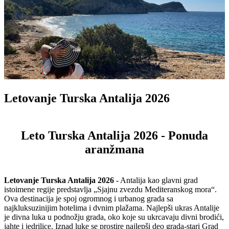
Letovanje Turska Antalija 2026
Leto Turska Antalija 2026 - Ponuda
aranžmana
Letovanje Turska Antalija 2026
- Antalija kao glavni grad
istoimene regije predstavlja „Sjajnu zvezdu Mediteranskog mora“.
Ova destinacija je spoj ogromnog i urbanog grada sa
najkluksuzinijim hotelima i dvnim plažama. Najlepši ukras Antalije
je divna luka u podnožju grada, oko koje su ukrcavaju divni brodići,
jahte i jedrilice. Iznad luke se prostire najlepši deo grada-stari Grad