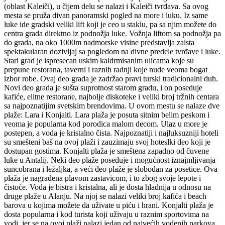
(oblast Kaleiči), u čijem delu se nalazi i Kaleiči tvrđava. Sa ovog
mesta se pruža divan panoramski pogled na more i luku. Iz same
luke ide gradski veliki lift koji je ceo u staklu, pa sa njim možete do
centra grada direktno iz podnožja luke. Vožnja liftom sa podnožja pa
do grada, na oko 1000m nadmorske visine predstavlja zaista
spektakularan dozivljaj sa pogledom na divne predele tvrđave i luke.
Stari grad je ispresecan uskim kaldrmisanim ulicama koje su
prepune restorana, taverni i raznih radnji koje nude veoma bogat
izbor robe. Ovaj deo grada je zadržao pravi turski tradicionalni duh.
Novi deo grada je sušta suprotnost starom gradu, i on poseduje
kafiće, elitne restorane, najbolje diskoteke i veliki broj tržnih centara
sa najpoznatijim svetskim brendovima. U ovom mestu se nalaze dve
plaže: Lara i Konjalti. Lara plaža je posuta sitnim belim peskom i
veoma je popularna kod porodica malom decom. Ulaz u more je
postepen, a voda je kristalno čista. Najpoznatiji i najluksuzniji hoteli
su smešteni baš na ovoj plaži i zauzimaju svoj hoteslki deo koji je
dostupan gostima. Konjalti plaža je smeštena zapadno od čuvene
luke u Antalij. Neki deo plaže poseduje i mogućnost iznajmljivanja
suncobrana i ležaljka, a veći deo plaže je slobodan za posetice. Ova
plaža je nagrađena plavom zastavicom, i to zbog svoje lepote i
čistoće. Voda je bistra i kristalna, ali je dosta hladnija u odnosu na
druge plaže u Alanju. Na njoj se nalazi veliki broj kafića i beach
barova u kojima možete da uživate u piću i hrani. Konjalti plaža je
dosta popularna i kod turista koji uživaju u raznim sportovima na
vodi, jer se na ovoj plaži nalazi jedan od najvećih vodenih parkova.