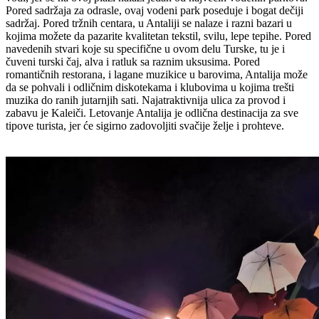
Pored sadržaja za odrasle, ovaj vodeni park poseduje i bogat dečiji
sadržaj. Pored tržnih centara, u Antaliji se nalaze i razni bazari u
kojima možete da pazarite kvalitetan tekstil, svilu, lepe tepihe. Pored
navedenih stvari koje su specifične u ovom delu Turske, tu je i
čuveni turski čaj, alva i ratluk sa raznim uksusima. Pored
romantičnih restorana, i lagane muzikice u barovima, Antalija može
da se pohvali i odličnim diskotekama i klubovima u kojima trešti
muzika do ranih jutarnjih sati. Najatraktivnija ulica za provod i
zabavu je Kaleiči. Letovanje Antalija je odlična destinacija za sve
tipove turista, jer će sigirno zadovoljiti svačije želje i prohteve.