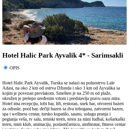
Hotel Halic Park Ayvalik 4* - Sarimsakli
OPIS
Hotel Halic Park Ayvalik, Turska se nalazi na poluostrvu Lale
Adasi, na oko 2 km od ostrva Džunda i oko 3 km od Ayvalika sa
kojim je povezan prevlakom. Smešten je na 250 m od plaže,
okružen je prelepo uređenim vrtom i predstavlja pravu oazu mira.
Hotel ima recepciju, lobi bar, lift, restoran, snek bar, otvoreni bazen
za odrasle, pool bar, dečiji bazen sa dva tobogana, zatvoreni bazen,
spa i wellness centar, tursko kupatilo, saunu, uslugu pranja i
peglanja veša, tv salu, teniski teren, teren za mini fudbal, košarkaški
teren, mini klub, animaciju, poslastičarnicu, amfiteatar, fitness centar