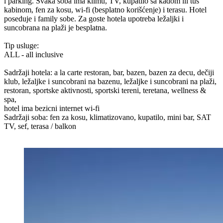
i parking. Svaka soba ima klimu, TV, kupatilo sa kadom ili tuš
kabinom, fen za kosu, wi-fi (besplatno korišćenje) i terasu. Hotel
poseduje i family sobe. Za goste hotela upotreba ležaljki i
suncobrana na plaži je besplatna.
Tip usluge:
ALL - all inclusive
Sadržaji hotela: a la carte restoran, bar, bazen, bazen za decu, dečiji
klub, ležaljke i suncobrani na bazenu, ležaljke i suncobrani na plaži,
restoran, sportske aktivnosti, sportski tereni, teretana, wellness &
spa,
hotel ima bezicni internet wi-fi
Sadržaji soba: fen za kosu, klimatizovano, kupatilo, mini bar, SAT
TV, sef, terasa / balkon