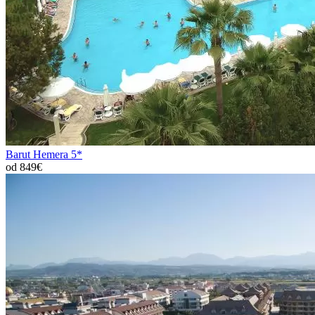
Barut Hemera 5*
od 849€