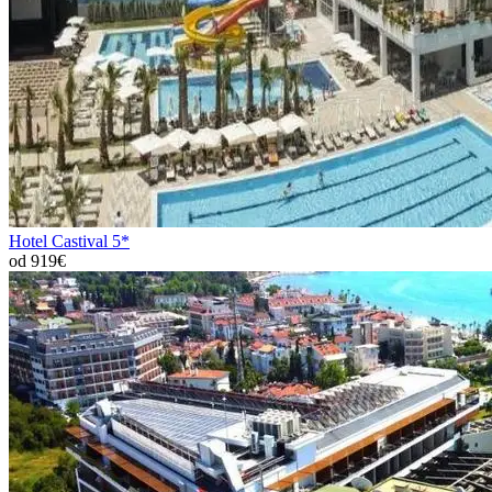
Hotel Castival 5*
od 919€