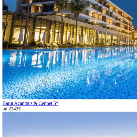
Barut Acanthus & Cennet 5*
od 2242€