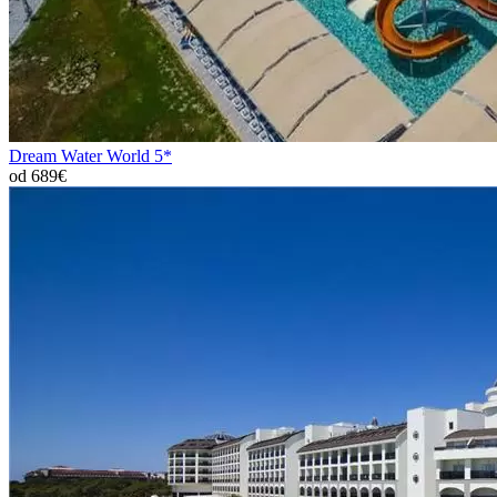
Dream Water World 5*
od 689€