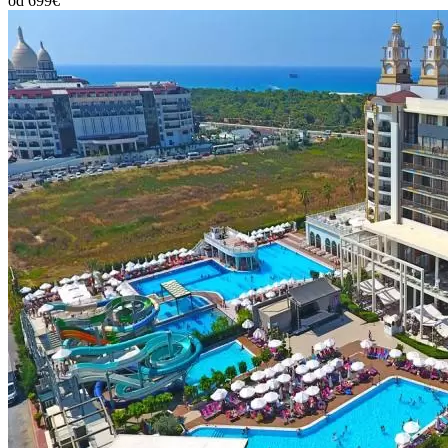
od 699€