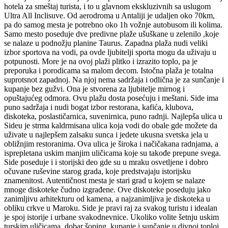
hotela za smeštaj turista, i to u glavnom ekskluzivnih sa uslugom
Ultra All Inclisuve. Od aerodroma u Antaliji je udaljen oko 70km,
pa do samog mesta je potrebno oko 1h vožnje autobusom ili kolima.
Samo mesto poseduje dve predivne plaže ušuškane u zelenilo ,koje
se nalaze u podnožju planine Taurus. Zapadna plaža nudi veliki
izbor sportova na vodi, pa ovde ljubitelji sporta mogu da uživaju u
potpunosti. More je na ovoj plaži plitko i izrazito toplo, pa je
preporuka i porodicama sa malom decom. Istočna plaža je totalna
suprotsnot zapadnoj. Na njoj nema sadržaja i odlična je za sunčanje i
kupanje bez gužvi. Ona je stvorena za ljubitelje mirnog i
opuštajućeg odmora. Ovu plažu dosta posećuju i meštani. Side ima
puno sadržaja i nudi bogat izbor restorana, kafića, klubova,
diskoteka, poslastičarnica, suvenirnica, puno radnji. Najlepša ulica u
Sideu je strma kaldrmisana ulica koja vodi do obale gde možete da
uživate u najlepšem zalsaku sunca i jedete ukusna svetska jela u
obližnjim restoranima. Ova ulica je široka i načičakana radnjama, a
isprepletana uskim manjim uličicama koje su takođe prepune svega.
Side poseduje i i storijski deo gde su u mraku osvetljene i dobro
očuvane ruševine starog grada, koje predstvajaju istorijsku
znamenitost. Autentičnost mesta je stari grad u kojem se nalaze
mnoge diskoteke čudno izgrađene. Ove diskoteke poseduju jako
zanimljivu arhitekturu od kamena, a najzanimljiva je diskoteka u
obliku crkve u Maroku. Side je pravi raj za svakog turistu i idealan
je spoj istorije i urbane svakodnevnice. Ukoliko volite šetnju uskim
turskim uličicama, dobar šoping, kupanje i sunčanje u divnoj toploj