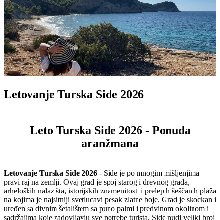
Letovanje Turska Side 2026
Leto Turska Side 2026 - Ponuda
aranžmana
Letovanje Turska Side 2026
- Side je po mnogim mišljenjima
pravi raj na zemlji. Ovaj grad je spoj starog i drevnog grada,
arheloških nalazišta, istorijskih znamenitosti i prelepih šeščanih plaža
na kojima je najsitniji svetlucavi pesak zlatne boje. Grad je skockan i
uređen sa divnim šetalištem sa puno palmi i predvinom okolinom i
sadržajima koje zadovljavju sve potrebe turista. Side nudi veliki broj