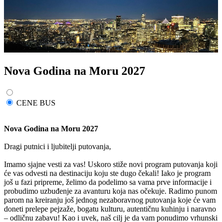
Nova Godina na Moru 2027
CENE BUS
Nova Godina na Moru 2027
Dragi putnici i ljubitelji putovanja,
Imamo sjajne vesti za vas! Uskoro stiže novi program putovanja koji
će vas odvesti na destinaciju koju ste dugo čekali! Iako je program
još u fazi pripreme, želimo da podelimo sa vama prve informacije i
probudimo uzbuđenje za avanturu koja nas očekuje. Radimo punom
parom na kreiranju još jednog nezaboravnog putovanja koje će vam
doneti prelepe pejzaže, bogatu kulturu, autentičnu kuhinju i naravno
– odličnu zabavu! Kao i uvek, naš cilj je da vam ponudimo vrhunski