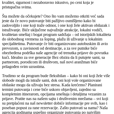
kvalitet, sigurnost i nezaboravno iskustvo, po ceni koja je
pristupačna svima.
Šta možete da očekujete? Ono što vam možemo otkriti već sada
jeste da će novo putovanje biti pažljivo osmišljeno kako bi
zadovoljilo i one koji traže odmor, i one koji žele aktivan obilazak i
istraživanje. Biće uključene najvažnije atrakcije, lokalni vodiči,
kvalitetan smeštaj i bogat program sadržaja – od istorijskih lokaliteta
do slobodnog vremena za šoping, plažu ili uživanje u lokalnim
specijalitetima. Putovanje će biti organizovano autobuskim ili avio
prevozom, u zavisnosti od destinacije, a za sve putnike biće
obezbeđena podrška naše agencije od trenutka prijave do povratka
kući. Idealno za sve generacije Bez obzira da li putujete sami, sa
partnerom, porodicom ili društvom, naš novi aranžman biće
prilagođen svim uzrastima.
Trudimo se da program bude fleksibilan – kako bi oni koji žele više
slobode mogli da istraže sami, dok oni koji vole organizovane
obilaske mogu da uživaju bez stresa. Kada krećemo? Planirani
termini putovanja i cene biće uskoro objavljeni, zajedno sa
kompletnim itinerarom, opcijama smeštaja i detaljima vezanim za
prijave. Pratite nas na našem sajtu i društvenim mrežama – svi koji
su pretplaćeni na naš newsletter dobiće informacije pre svih, kao i
poseban popust za rane rezervacije. Zašto putovati sa nama? Naša
agencija godinama uspešno organizuje putovanja po najvišim