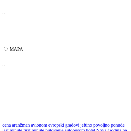
..
MAPA
..
cena
aranžman
avionom
evropski gradovi
jeftino
povoljno
ponude
last minute
first minute
putovanje
autobusom
hotel
Nova Godina na