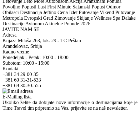
Letovanje Leto More Autobusom Akcija Aranžmani Ponuda
Povoljno Popusti Last First Minute Sajamski Popust Odmor
Obilasci Destinacija Jeftino Cena Izlet Putovanje Vikend Putovanje
Metropola Evropski Grad Zimovanje Skijanje Wellness Spa Dalake
Destinacije Avionom Aktuelne Ponude 2026
JAVITE NAM SE
Adresa
Knjaza Miloša 263, lok. 29 - TC Peštan
Aranđelovac, Srbija
Radno vreme
Ponedeljak - Petak: 10:00 - 18:00
Subotom: 10:00 - 15:00
Kontakt
+381 34 29-00-35
+381 60 31-31-533
+381 69 30-30-555
E-Mailing lista
Ukoliko želite da dobijate nove informacije o destinacijama koje je
Time Travel tim pripremio za Vas, prijavite se na naš newsletter.