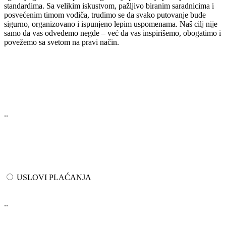
standardima. Sa velikim iskustvom, pažljivo biranim saradnicima i
posvećenim timom vodiča, trudimo se da svako putovanje bude
sigurno, organizovano i ispunjeno lepim uspomenama. Naš cilj nije
samo da vas odvedemo negde – već da vas inspirišemo, obogatimo i
povežemo sa svetom na pravi način.
..
USLOVI PLAĆANJA
..