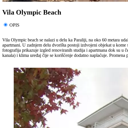
Vila Olympic Beach
OPIS
Vila Olympic beach se nalazi u delu ka Paraliji, na oko 60 metara udal
apartmani. U zadnjem delu dvorišta postoji izdvojeni objekat u kome s
fotografija prikazuje izgled renoviranih studija i apartmana dok su u
kanala) i klima uređaj čije se korišćenje dodatno naplaćuje. Promena p