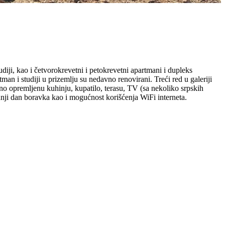
diji, kao i četvorokrevetni i petokrevetni apartmani i dupleks
an i studiji u prizemlju su nedavno renovirani. Treći red u galeriji
no opremljenu kuhinju, kupatilo, terasu, TV (sa nekoliko srpskih
ednji dan boravka kao i mogućnost korišćenja WiFi interneta.