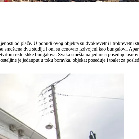
jenosti od plaže. U ponudi ovog objekta su dvokrevetni i trokrevetni stu
u smeštena dva studija i oni su cenovno izdvojeni kao bungalovi. Apartm
 četvrtom redu slike bungalova. Svaka smeštajna jedinica poseduje osnov
osteljine je jedanput u toku boravka, objekat poseduje i toalet za posl