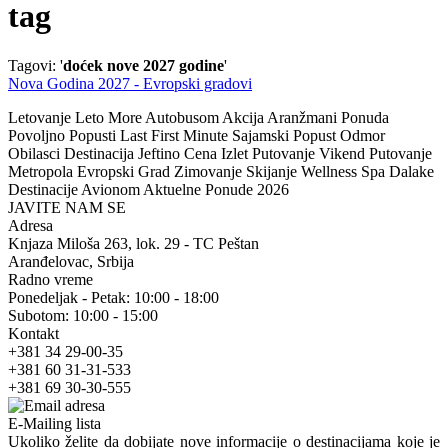
tag
Tagovi: '
doćek nove 2027 godine
'
Nova Godina 2027 - Evropski gradovi
Letovanje Leto More Autobusom Akcija Aranžmani Ponuda
Povoljno Popusti Last First Minute Sajamski Popust Odmor
Obilasci Destinacija Jeftino Cena Izlet Putovanje Vikend Putovanje
Metropola Evropski Grad Zimovanje Skijanje Wellness Spa Dalake
Destinacije Avionom Aktuelne Ponude 2026
JAVITE NAM SE
Adresa
Knjaza Miloša 263, lok. 29 - TC Peštan
Aranđelovac, Srbija
Radno vreme
Ponedeljak - Petak: 10:00 - 18:00
Subotom: 10:00 - 15:00
Kontakt
+381 34 29-00-35
+381 60 31-31-533
+381 69 30-30-555
E-Mailing lista
Ukoliko želite da dobijate nove informacije o destinacijama koje je