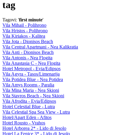
tag
Tagovi: '
first minute
'
Vila Mihail - Polihrono
Vila Hristos - Polihrono
Vila Kiriakos - Kalitea
Vila Jota - Dionisos Beach
Vila Central Apartmani - Nea Kalikratia
Vila Anti - Dionisos Beach
Vila Antonis - Nea Flogita
Vila Anastasia C - Nea Flogita
Hotel Metropol - Evia/Edipsos
Vila Agyra - Tasos/Limenarija
Vila Potidea Blue - Nea Potidea
Vila Amys Rooms - Paralia
Vila Mina Maria - Nea Skioni
Vila Stavros Beach - Nea Skioni
Vila Afrodita - Evia/Edipsos
Hotel Celestial Blue - Lutra
Vila Celestial Spa Sea View - Lutra
Hotel/Apart Eden - Afitos
Hotel Rousto - Vrahos
Hotel Arborea 2* - Lido di Jesolo
Hotel La Fenice 3* - Lido di Jesolo