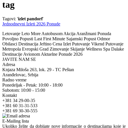
tag
Tagovi: '
izlet pandorf
'
Jednodnevni Izleti 2026 Ponude
Letovanje Leto More Autobusom Akcija Aranžmani Ponuda
Povoljno Popusti Last First Minute Sajamski Popust Odmor
Obilasci Destinacija Jeftino Cena Izlet Putovanje Vikend Putovanje
Metropola Evropski Grad Zimovanje Skijanje Wellness Spa Dalake
Destinacije Avionom Aktuelne Ponude 2026
JAVITE NAM SE
Adresa
Knjaza Miloša 263, lok. 29 - TC Peštan
Aranđelovac, Srbija
Radno vreme
Ponedeljak - Petak: 10:00 - 18:00
Subotom: 10:00 - 15:00
Kontakt
+381 34 29-00-35
+381 60 31-31-533
+381 69 30-30-555
E-Mailing lista
Ukoliko želite da dobijate nove informacije o destinacijama koje je