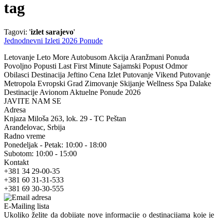
tag
Tagovi: '
izlet sarajevo
'
Jednodnevni Izleti 2026 Ponude
Letovanje Leto More Autobusom Akcija Aranžmani Ponuda
Povoljno Popusti Last First Minute Sajamski Popust Odmor
Obilasci Destinacija Jeftino Cena Izlet Putovanje Vikend Putovanje
Metropola Evropski Grad Zimovanje Skijanje Wellness Spa Dalake
Destinacije Avionom Aktuelne Ponude 2026
JAVITE NAM SE
Adresa
Knjaza Miloša 263, lok. 29 - TC Peštan
Aranđelovac, Srbija
Radno vreme
Ponedeljak - Petak: 10:00 - 18:00
Subotom: 10:00 - 15:00
Kontakt
+381 34 29-00-35
+381 60 31-31-533
+381 69 30-30-555
E-Mailing lista
Ukoliko želite da dobijate nove informacije o destinacijama koje je