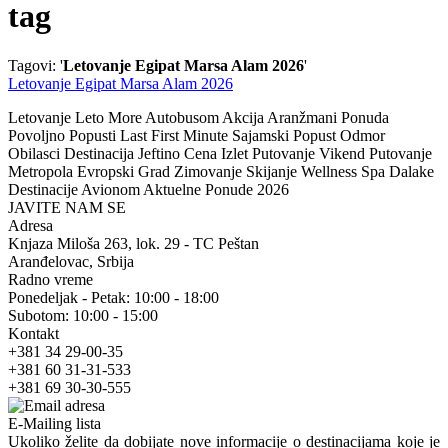
tag
Tagovi: '
Letovanje Egipat Marsa Alam 2026
'
Letovanje Egipat Marsa Alam 2026
Letovanje Leto More Autobusom Akcija Aranžmani Ponuda
Povoljno Popusti Last First Minute Sajamski Popust Odmor
Obilasci Destinacija Jeftino Cena Izlet Putovanje Vikend Putovanje
Metropola Evropski Grad Zimovanje Skijanje Wellness Spa Dalake
Destinacije Avionom Aktuelne Ponude 2026
JAVITE NAM SE
Adresa
Knjaza Miloša 263, lok. 29 - TC Peštan
Aranđelovac, Srbija
Radno vreme
Ponedeljak - Petak: 10:00 - 18:00
Subotom: 10:00 - 15:00
Kontakt
+381 34 29-00-35
+381 60 31-31-533
+381 69 30-30-555
E-Mailing lista
Ukoliko želite da dobijate nove informacije o destinacijama koje je