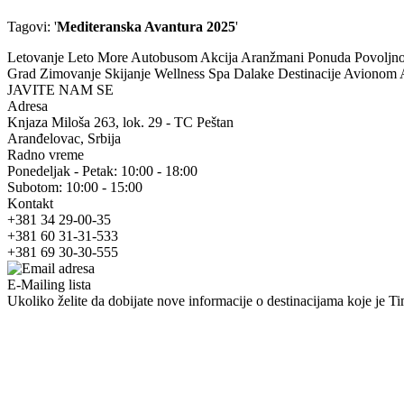
Tagovi: '
Mediteranska Avantura 2025
'
Letovanje Leto More Autobusom Akcija Aranžmani Ponuda Povoljno Po
Grad Zimovanje Skijanje Wellness Spa Dalake Destinacije Avionom
JAVITE NAM SE
Adresa
Knjaza Miloša 263, lok. 29 - TC Peštan
Aranđelovac, Srbija
Radno vreme
Ponedeljak - Petak: 10:00 - 18:00
Subotom: 10:00 - 15:00
Kontakt
+381 34 29-00-35
+381 60 31-31-533
+381 69 30-30-555
E-Mailing lista
Ukoliko želite da dobijate nove informacije o destinacijama koje je Tim