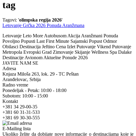
tag
Tagovi: '
olimpska regija 2026
'
Letovanje Grčka 2026 Ponuda Aranžmana
Letovanje Leto More Autobusom Akcija Aranžmani Ponuda
Povoljno Popusti Last First Minute Sajamski Popust Odmor
Obilasci Destinacija Jeftino Cena Izlet Putovanje Vikend Putovanje
Metropola Evropski Grad Zimovanje Skijanje Wellness Spa Dalake
Destinacije Avionom Aktuelne Ponude 2026
JAVITE NAM SE
Adresa
Knjaza Miloša 263, lok. 29 - TC Peštan
Aranđelovac, Srbija
Radno vreme
Ponedeljak - Petak: 10:00 - 18:00
Subotom: 10:00 - 15:00
Kontakt
+381 34 29-00-35
+381 60 31-31-533
+381 69 30-30-555
E-Mailing lista
Ukoliko želite da dobijate nove informacije o destinacijama koje je