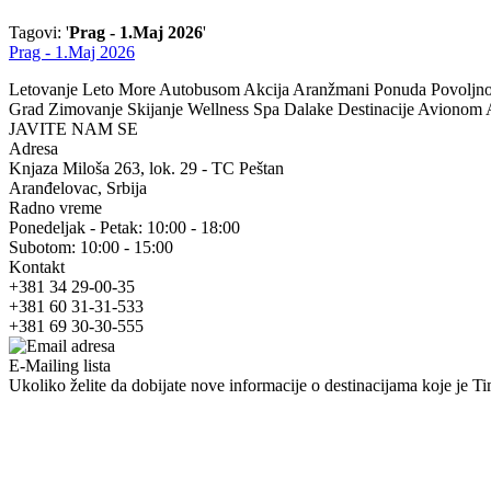
Tagovi: '
Prag - 1.Maj 2026
'
Prag - 1.Maj 2026
Letovanje Leto More Autobusom Akcija Aranžmani Ponuda Povoljno Po
Grad Zimovanje Skijanje Wellness Spa Dalake Destinacije Avionom
JAVITE NAM SE
Adresa
Knjaza Miloša 263, lok. 29 - TC Peštan
Aranđelovac, Srbija
Radno vreme
Ponedeljak - Petak: 10:00 - 18:00
Subotom: 10:00 - 15:00
Kontakt
+381 34 29-00-35
+381 60 31-31-533
+381 69 30-30-555
E-Mailing lista
Ukoliko želite da dobijate nove informacije o destinacijama koje je Tim