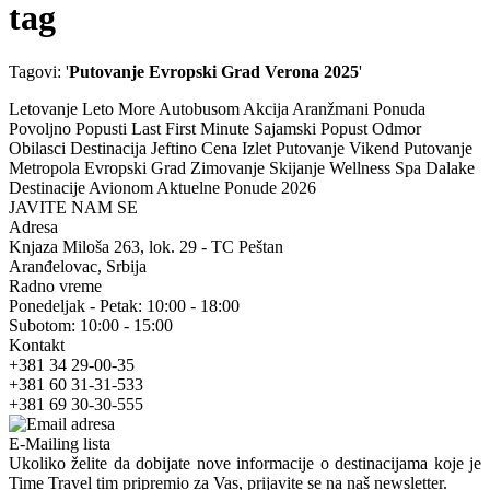
tag
Tagovi: '
Putovanje Evropski Grad Verona 2025
'
Letovanje Leto More Autobusom Akcija Aranžmani Ponuda
Povoljno Popusti Last First Minute Sajamski Popust Odmor
Obilasci Destinacija Jeftino Cena Izlet Putovanje Vikend Putovanje
Metropola Evropski Grad Zimovanje Skijanje Wellness Spa Dalake
Destinacije Avionom Aktuelne Ponude 2026
JAVITE NAM SE
Adresa
Knjaza Miloša 263, lok. 29 - TC Peštan
Aranđelovac, Srbija
Radno vreme
Ponedeljak - Petak: 10:00 - 18:00
Subotom: 10:00 - 15:00
Kontakt
+381 34 29-00-35
+381 60 31-31-533
+381 69 30-30-555
E-Mailing lista
Ukoliko želite da dobijate nove informacije o destinacijama koje je
Time Travel tim pripremio za Vas, prijavite se na naš newsletter.