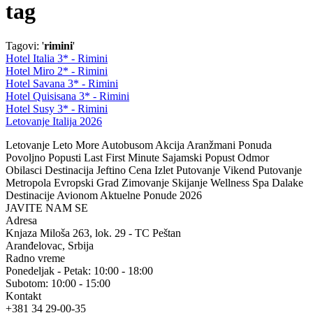
tag
Tagovi: '
rimini
'
Hotel Italia 3* - Rimini
Hotel Miro 2* - Rimini
Hotel Savana 3* - Rimini
Hotel Quisisana 3* - Rimini
Hotel Susy 3* - Rimini
Letovanje Italija 2026
Letovanje Leto More Autobusom Akcija Aranžmani Ponuda
Povoljno Popusti Last First Minute Sajamski Popust Odmor
Obilasci Destinacija Jeftino Cena Izlet Putovanje Vikend Putovanje
Metropola Evropski Grad Zimovanje Skijanje Wellness Spa Dalake
Destinacije Avionom Aktuelne Ponude 2026
JAVITE NAM SE
Adresa
Knjaza Miloša 263, lok. 29 - TC Peštan
Aranđelovac, Srbija
Radno vreme
Ponedeljak - Petak: 10:00 - 18:00
Subotom: 10:00 - 15:00
Kontakt
+381 34 29-00-35