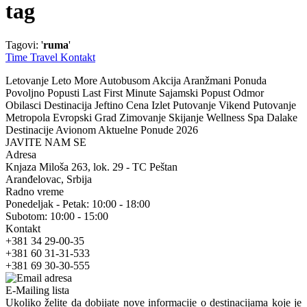
tag
Tagovi: '
ruma
'
Time Travel Kontakt
Letovanje Leto More Autobusom Akcija Aranžmani Ponuda
Povoljno Popusti Last First Minute Sajamski Popust Odmor
Obilasci Destinacija Jeftino Cena Izlet Putovanje Vikend Putovanje
Metropola Evropski Grad Zimovanje Skijanje Wellness Spa Dalake
Destinacije Avionom Aktuelne Ponude 2026
JAVITE NAM SE
Adresa
Knjaza Miloša 263, lok. 29 - TC Peštan
Aranđelovac, Srbija
Radno vreme
Ponedeljak - Petak: 10:00 - 18:00
Subotom: 10:00 - 15:00
Kontakt
+381 34 29-00-35
+381 60 31-31-533
+381 69 30-30-555
E-Mailing lista
Ukoliko želite da dobijate nove informacije o destinacijama koje je