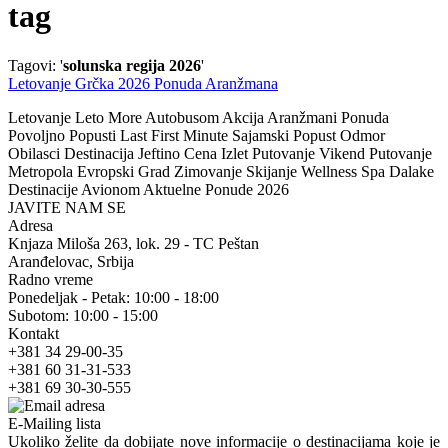
tag
Tagovi: '
solunska regija 2026
'
Letovanje Grčka 2026 Ponuda Aranžmana
Letovanje Leto More Autobusom Akcija Aranžmani Ponuda
Povoljno Popusti Last First Minute Sajamski Popust Odmor
Obilasci Destinacija Jeftino Cena Izlet Putovanje Vikend Putovanje
Metropola Evropski Grad Zimovanje Skijanje Wellness Spa Dalake
Destinacije Avionom Aktuelne Ponude 2026
JAVITE NAM SE
Adresa
Knjaza Miloša 263, lok. 29 - TC Peštan
Aranđelovac, Srbija
Radno vreme
Ponedeljak - Petak: 10:00 - 18:00
Subotom: 10:00 - 15:00
Kontakt
+381 34 29-00-35
+381 60 31-31-533
+381 69 30-30-555
E-Mailing lista
Ukoliko želite da dobijate nove informacije o destinacijama koje je