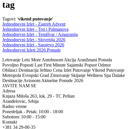
tag
Tagovi: '
vikend putovanje
'
Jednodnevni Izlet - Zagreb Advent
Jednodnevni Izlet - Trst i Palmanova
Jednodnevni Izlet - Temišvar / Amazonija
Jednodnevni Izlet - Slovenija 2026
Jednodnevni Izlet - Sarajevo 2026
Jednodnevni Izleti 2026 Ponude
Letovanje Leto More Autobusom Akcija Aranžmani Ponuda
Povoljno Popusti Last First Minute Sajamski Popust Odmor
Obilasci Destinacija Jeftino Cena Izlet Putovanje Vikend Putovanje
Metropola Evropski Grad Zimovanje Skijanje Wellness Spa Dalake
Destinacije Avionom Aktuelne Ponude 2026
JAVITE NAM SE
Adresa
Knjaza Miloša 263, lok. 29 - TC Peštan
Aranđelovac, Srbija
Radno vreme
Ponedeljak - Petak: 10:00 - 18:00
Subotom: 10:00 - 15:00
Kontakt
+381 34 29-00-35