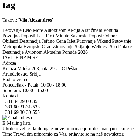
tag
Tagovi: '
Vila Alexandros
'
Letovanje Leto More Autobusom Akcija Aranžmani Ponuda
Povoljno Popusti Last First Minute Sajamski Popust Odmor
Obilasci Destinacija Jeftino Cena Izlet Putovanje Vikend Putovanje
Metropola Evropski Grad Zimovanje Skijanje Wellness Spa Dalake
Destinacije Avionom Aktuelne Ponude 2026
JAVITE NAM SE
Adresa
Knjaza Miloša 263, lok. 29 - TC Peštan
Aranđelovac, Srbija
Radno vreme
Ponedeljak - Petak: 10:00 - 18:00
Subotom: 10:00 - 15:00
Kontakt
+381 34 29-00-35
+381 60 31-31-533
+381 69 30-30-555
E-Mailing lista
Ukoliko želite da dobijate nove informacije o destinacijama koje je
Time Travel tim pripremio za Vas, prijavite se na naš newsletter.