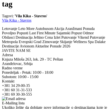
tag
Tagovi: '
Vila Kika - Stavros
'
Vila Kika - Stavros
Letovanje Leto More Autobusom Akcija Aranžmani Ponuda
Povoljno Popusti Last First Minute Sajamski Popust Odmor
Obilasci Destinacija Jeftino Cena Izlet Putovanje Vikend Putovanje
Metropola Evropski Grad Zimovanje Skijanje Wellness Spa Dalake
Destinacije Avionom Aktuelne Ponude 2026
JAVITE NAM SE
Adresa
Knjaza Miloša 263, lok. 29 - TC Peštan
Aranđelovac, Srbija
Radno vreme
Ponedeljak - Petak: 10:00 - 18:00
Subotom: 10:00 - 15:00
Kontakt
+381 34 29-00-35
+381 60 31-31-533
+381 69 30-30-555
E-Mailing lista
Ukoliko želite da dobijate nove informacije o destinacijama koje je