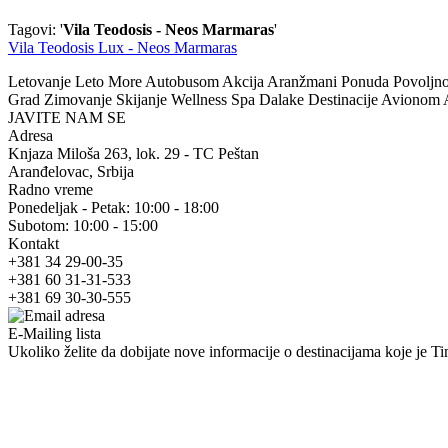
Tagovi: '
Vila Teodosis - Neos Marmaras
'
Vila Teodosis Lux - Neos Marmaras
Letovanje Leto More Autobusom Akcija Aranžmani Ponuda Povoljno Po
Grad Zimovanje Skijanje Wellness Spa Dalake Destinacije Avionom
JAVITE NAM SE
Adresa
Knjaza Miloša 263, lok. 29 - TC Peštan
Aranđelovac, Srbija
Radno vreme
Ponedeljak - Petak: 10:00 - 18:00
Subotom: 10:00 - 15:00
Kontakt
+381 34 29-00-35
+381 60 31-31-533
+381 69 30-30-555
E-Mailing lista
Ukoliko želite da dobijate nove informacije o destinacijama koje je Tim