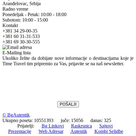
Aranđelovac, Srbija
Radno vreme
Ponedeljak - Petak: 10:00 - 18:00
Subotom: 10:00 - 15:00
Kontakt
+381 34 29-00-35
+381 60 31-31-533
+381 69 30-30-555
E-Mailing lista
Ukoliko želite da dobijate nove informacije o destinacijama koje je
Time Travel tim pripremio za Vas, prijavite se na naš newsletter.
© BgAutentik
Ukupno poseta: 10551393 juče: 15056 danas: 325
Prijatelji:
Bg Linkovi
Raskrsnica
Sajtovi
Prezentacije
Web Adresar
Autentik
Kombi Selidbe