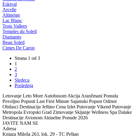
Eskival
Arcelle
Altineige
Lac Blanc
Trois Vallees
Temples du Soleil
Diamanto
Beau Soleil
Cimes De Caron
Strana 1 od 3
1
2
3
Sledeca
Poslednja
Letovanje Leto More Autobusom Akcija Aranžmani Ponuda
Povoljno Popusti Last First Minute Sajamski Popust Odmor
Obilasci Destinacija Jeftino Cena Izlet Putovanje Vikend Putovanje
Metropola Evropski Grad Zimovanje Skijanje Wellness Spa Dalake
Destinacije Avionom Aktuelne Ponude 2026
JAVITE NAM SE
Adresa
Knjaza Miloša 263, lok. 29 - TC Peštan