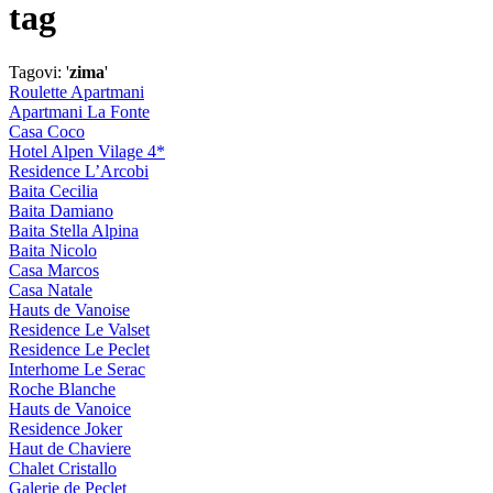
tag
Tagovi: '
zima
'
Roulette Apartmani
Apartmani La Fonte
Casa Coco
Hotel Alpen Vilage 4*
Residence L’Arcobi
Baita Cecilia
Baita Damiano
Baita Stella Alpina
Baita Nicolo
Casa Marcos
Casa Natale
Hauts de Vanoise
Residence Le Valset
Residence Le Peclet
Interhome Le Serac
Roche Blanche
Hauts de Vanoice
Residence Joker
Haut de Chaviere
Chalet Cristallo
Galerie de Peclet