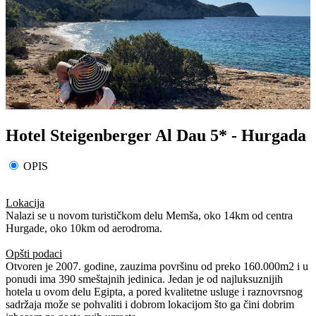
Hotel Steigenberger Al Dau 5* - Hurgada
OPIS
Lokacija
Nalazi se u novom turističkom delu Memša, oko 14km od centra
Hurgade, oko 10km od aerodroma.
Opšti podaci
Otvoren je 2007. godine, zauzima površinu od preko 160.000m2 i u
ponudi ima 390 smeštajnih jedinica. Jedan je od najluksuznijih
hotela u ovom delu Egipta, a pored kvalitetne usluge i raznovrsnog
sadržaja može se pohvaliti i dobrom lokacijom što ga čini dobrim