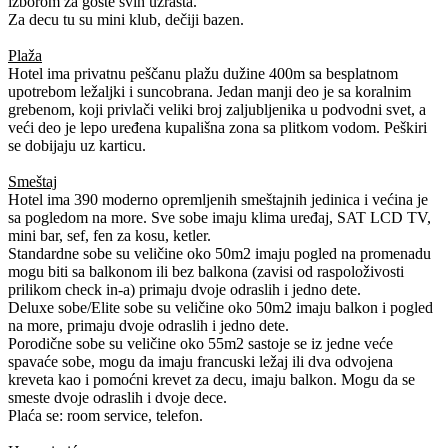
izborom za goste svih uzrasta.
Za decu tu su mini klub, dečiji bazen.
Plaža
Hotel ima privatnu peščanu plažu dužine 400m sa besplatnom
upotrebom ležaljki i suncobrana. Jedan manji deo je sa koralnim
grebenom, koji privlači veliki broj zaljubljenika u podvodni svet, a
veći deo je lepo uređena kupališna zona sa plitkom vodom. Peškiri
se dobijaju uz karticu.
Smeštaj
Hotel ima 390 moderno opremljenih smeštajnih jedinica i većina je
sa pogledom na more. Sve sobe imaju klima uređaj, SAT LCD TV,
mini bar, sef, fen za kosu, ketler.
Standardne sobe su veličine oko 50m2 imaju pogled na promenadu
mogu biti sa balkonom ili bez balkona (zavisi od raspoloživosti
prilikom check in-a) primaju dvoje odraslih i jedno dete.
Deluxe sobe/Elite sobe su veličine oko 50m2 imaju balkon i pogled
na more, primaju dvoje odraslih i jedno dete.
Porodične sobe su veličine oko 55m2 sastoje se iz jedne veće
spavaće sobe, mogu da imaju francuski ležaj ili dva odvojena
kreveta kao i pomoćni krevet za decu, imaju balkon. Mogu da se
smeste dvoje odraslih i dvoje dece.
Plaća se: room service, telefon.