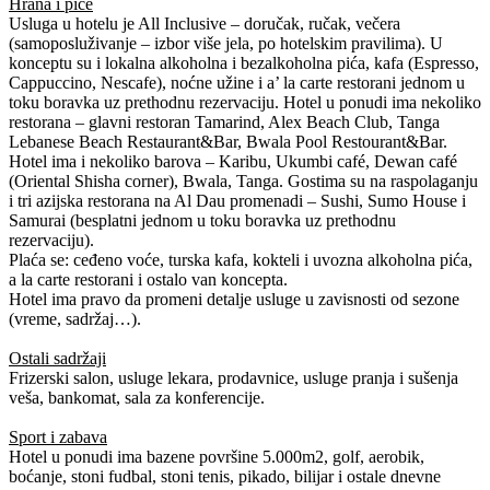
Hrana i piće
Usluga u hotelu je All Inclusive – doručak, ručak, večera
(samoposluživanje – izbor više jela, po hotelskim pravilima). U
konceptu su i lokalna alkoholna i bezalkoholna pića, kafa (Espresso,
Cappuccino, Nescafe), noćne užine i a’ la carte restorani jednom u
toku boravka uz prethodnu rezervaciju. Hotel u ponudi ima nekoliko
restorana – glavni restoran Tamarind, Alex Beach Club, Tanga
Lebanese Beach Restaurant&Bar, Bwala Pool Restourant&Bar.
Hotel ima i nekoliko barova – Karibu, Ukumbi café, Dewan café
(Oriental Shisha corner), Bwala, Tanga. Gostima su na raspolaganju
i tri azijska restorana na Al Dau promenadi – Sushi, Sumo House i
Samurai (besplatni jednom u toku boravka uz prethodnu
rezervaciju).
Plaća se: ceđeno voće, turska kafa, kokteli i uvozna alkoholna pića,
a la carte restorani i ostalo van koncepta.
Hotel ima pravo da promeni detalje usluge u zavisnosti od sezone
(vreme, sadržaj…).
Ostali sadržaji
Frizerski salon, usluge lekara, prodavnice, usluge pranja i sušenja
veša, bankomat, sala za konferencije.
Sport i zabava
Hotel u ponudi ima bazene površine 5.000m2, golf, aerobik,
boćanje, stoni fudbal, stoni tenis, pikado, bilijar i ostale dnevne