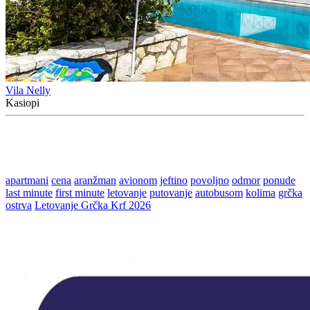
Vila Nelly
Kasiopi
apartmani
cena
aranžman
avionom
jeftino
povoljno
odmor
ponude
last minute
first minute
letovanje
putovanje
autobusom
kolima
grčka
ostrva
Letovanje Grčka Krf 2026