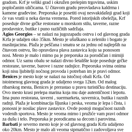
gradom. Krf je veliki grad i okružen prelepim trgovima, uskim
popločanim uličicama. U čitavom gradu preovladava kaldrma i
kamene građevine. Preporuka je posetiti ovaj nesvakidašnji grad koji
će vas vratii u neka davna vremena. Pored istorijskih obeležja, Krf
poseduje divne grčke restorane u morskom stilu, taverne, razne
prodavnice, butike i puno različitih sadržaja.
Agios Georgios
– se nalazi na jugozapadu ostrva i od glavnog grada
Krfa je udaljen oko 35km. Mesto je ušuškano u zelenilo i bogato je
maslinjacima. Plaža je peščana i smatra se za jednu od najlepših na
čitavom ostrvu, što opravdava plava zastavica koju sa ponosom
nosi. Mesto je malo i mirno pa je preporuka za porodičan i mirniji
odmor. Uz samu obalu se nalazi divno šetalište koje poseduje grčke
restorane, taverne, barove i razne radnjice. Prpeoruka svima onima
koji nisu ljubitelji noćnog provoda i potreban im je pravi odmor.
Benices
je mesto koje se nalazi na istočnoj obali Krfa. Od
istoimenog glavnog grada je udaljeno svega 12km. Od malog
ribarskog mesta, Benices je prerastao u pravu turističku destinaciju.
Ovo mesto krasi prelepa marina koja mu daje autentičnost i lepotu.
Ima puno restorana, taverni , suermarketa, suvernica, butika i raznih
radnji. Plaža je kombinacija šljunka i peska, veoma je lepa i čista, i
ponosni je nosilac plave zastavice. Ovde postoji mogućnost raznih
vodenih sportova. Mesto je veoma mirno i pružiće vam pravi odmor
za dušu i telo. Preporuka je porodicama sa decom i parovima.
Barbati
je severno mesto koje je od glavnog grada Krfa udaljeno
oko 20km. Mesto je malo ali veoma sipmatično i zadovoljava sve