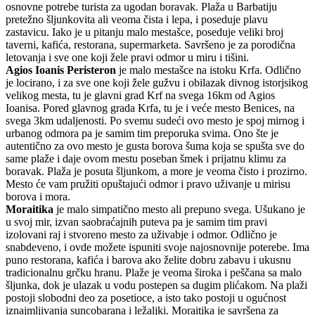
osnovne potrebe turista za ugodan boravak. Plaža u Barbatiju
pretežno šljunkovita ali veoma čista i lepa, i poseduje plavu
zastavicu. Iako je u pitanju malo mestašce, poseduje veliki broj
taverni, kafića, restorana, supermarketa. Savršeno je za porodična
letovanja i sve one koji žele pravi odmor u miru i tišini.
Agios Ioanis Peristeron
je malo mestašce na istoku Krfa. Odlično
je locirano, i za sve one koji žele gužvu i obilazak divnog istorjsikog
velikog mesta, tu je glavni grad Krf na svega 16km od Agios
Ioanisa. Pored glavnog grada Krfa, tu je i veće mesto Benices, na
svega 3km udaljenosti. Po svemu sudeći ovo mesto je spoj mirnog i
urbanog odmora pa je samim tim preporuka svima. Ono šte je
autentično za ovo mesto je gusta borova šuma koja se spušta sve do
same plaže i daje ovom mestu poseban šmek i prijatnu klimu za
boravak. Plaža je posuta šljunkom, a more je veoma čisto i prozirno.
Mesto će vam pružiti opuštajući odmor i pravo uživanje u mirisu
borova i mora.
Moraitika
je malo simpatično mesto ali prepuno svega. Ušukano je
u svoj mir, izvan saobraćajnih puteva pa je samim tim pravi
izolovani raj i stvoreno mesto za uživabje i odmor. Odlično je
snabdeveno, i ovde možete ispuniti svoje najosnovnije poterebe. Ima
puno restorana, kafića i barova ako želite dobru zabavu i ukusnu
tradicionalnu grčku hranu. Plaže je veoma široka i peščana sa malo
šljunka, dok je ulazak u vodu postepen sa dugim plićakom. Na plaži
postoji slobodni deo za posetioce, a isto tako postoji u ogućnost
iznajmljivanja suncobarana i ležaljki. Moraitika je savršena za