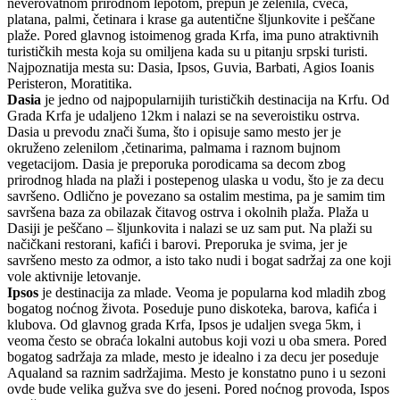
neverovatnom prirodnom lepotom, prepun je zelenila, cveća,
platana, palmi, četinara i krase ga autentične šljunkovite i peščane
plaže. Pored glavnog istoimenog grada Krfa, ima puno atraktivnih
turističkih mesta koja su omiljena kada su u pitanju srpski turisti.
Najpoznatija mesta su: Dasia, Ipsos, Guvia, Barbati, Agios Ioanis
Peristeron, Moratitika.
Dasia
je jedno od najpopularnijih turističkih destinacija na Krfu. Od
Grada Krfa je udaljeno 12km i nalazi se na severoistiku ostrva.
Dasia u prevodu znači šuma, što i opisuje samo mesto jer je
okruženo zelenilom ,četinarima, palmama i raznom bujnom
vegetacijom. Dasia je preporuka porodicama sa decom zbog
prirodnog hlada na plaži i postepenog ulaska u vodu, što je za decu
savršeno. Odlično je povezano sa ostalim mestima, pa je samim tim
savršena baza za obilazak čitavog ostrva i okolnih plaža. Plaža u
Dasiji je peščano – šljunkovita i nalazi se uz sam put. Na plaži su
načičkani restorani, kafići i barovi. Preporuka je svima, jer je
savršeno mesto za odmor, a isto tako nudi i bogat sadržaj za one koji
vole aktivnije letovanje.
Ipsos
je destinacija za mlade. Veoma je popularna kod mladih zbog
bogatog noćnog života. Poseduje puno diskoteka, barova, kafića i
klubova. Od glavnog grada Krfa, Ipsos je udaljen svega 5km, i
veoma često se obraća lokalni autobus koji vozi u oba smera. Pored
bogatog sadržaja za mlade, mesto je idealno i za decu jer poseduje
Aqualand sa raznim sadržajima. Mesto je konstatno puno i u sezoni
ovde bude velika gužva sve do jeseni. Pored noćnog provoda, Ispos