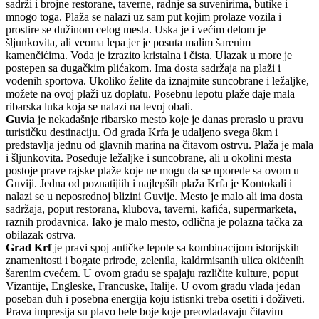
sadrži i brojne restorane, taverne, radnje sa suvenirima, butike i
mnogo toga. Plaža se nalazi uz sam put kojim prolaze vozila i
prostire se dužinom celog mesta. Uska je i većim delom je
šljunkovita, ali veoma lepa jer je posuta malim šarenim
kamenčićima. Voda je izrazito kristalna i čista. Ulazak u more je
postepen sa dugačkim plićakom. Ima dosta sadržaja na plaži i
vodenih sportova. Ukoliko želite da iznajmite suncobrane i ležaljke,
možete na ovoj plaži uz doplatu. Posebnu lepotu plaže daje mala
ribarska luka koja se nalazi na levoj obali.
Guvia
je nekadašnje ribarsko mesto koje je danas preraslo u pravu
turističku destinaciju. Od grada Krfa je udaljeno svega 8km i
predstavlja jednu od glavnih marina na čitavom ostrvu. Plaža je mala
i šljunkovita. Poseduje ležaljke i suncobrane, ali u okolini mesta
postoje prave rajske plaže koje ne mogu da se uporede sa ovom u
Guviji. Jedna od poznatijiih i najlepših plaža Krfa je Kontokali i
nalazi se u neposrednoj blizini Guvije. Mesto je malo ali ima dosta
sadržaja, poput restorana, klubova, taverni, kafića, supermarketa,
raznih prodavnica. Iako je malo mesto, odlična je polazna tačka za
obilazak ostrva.
Grad Krf
je pravi spoj antičke lepote sa kombinacijom istorijskih
znamenitosti i bogate prirode, zelenila, kaldrmisanih ulica okićenih
šarenim cvećem. U ovom gradu se spajaju različite kulture, poput
Vizantije, Engleske, Francuske, Italije. U ovom gradu vlada jedan
poseban duh i posebna energija koju istisnki treba osetiti i doživeti.
Prava impresija su plavo bele boje koje preovladavaju čitavim