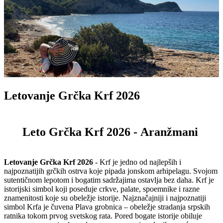
Letovanje Grčka Krf 2026
Leto Grčka Krf 2026 -
Aranžmani
Letovanje Grčka Krf 2026
- Krf je jedno od najlepših i
najpoznatijih grčkih ostrva koje pipada jonskom arhipelagu. Svojom
sutentičnom lepotom i bogatim sadržajima ostavlja bez daha. Krf je
istorijski simbol koji poseduje crkve, palate, spoemnike i razne
znamenitosti koje su obeležje istorije. Najznačajniji i najpoznatiji
simbol Krfa je čuvena Plava grobnica – obeležje stradanja srpskih
ratnika tokom prvog svetskog rata. Pored bogate istorije obiluje