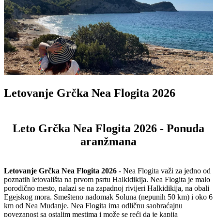
Letovanje Grčka Nea Flogita 2026
Leto Grčka Nea Flogita 2026 - Ponuda
aranžmana
Letovanje Grčka Nea Flogita 2026
- Nea Flogita važi za jedno od
poznatih letovališta na prvom psrtu Halkidikija. Nea Flogita je malo
porodično mesto, nalazi se na zapadnoj rivijeri Halkidikija, na obali
Egejskog mora. Smešteno nadomak Soluna (nepunih 50 km) i oko 6
km od Nea Mudanje. Nea Flogita ima odličnu saobraćajnu
povezanost sa ostalim mestima i može se reći da je kapija