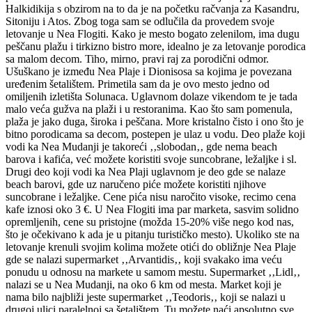
Halkidikija s obzirom na to da je na početku račvanja za Kasandru,
Sitoniju i Atos. Zbog toga sam se odlučila da provedem svoje
letovanje u Nea Flogiti. Kako je mesto bogato zelenilom, ima dugu
peščanu plažu i tirkizno bistro more, idealno je za letovanje porodica
sa malom decom. Tiho, mirno, pravi raj za porodični odmor.
Ušuškano je između Nea Plaje i Dionisosa sa kojima je povezana
uređenim šetalištem. Primetila sam da je ovo mesto jedno od
omiljenih izletišta Solunaca. Uglavnom dolaze vikendom te je tada
malo veća gužva na plaži i u restoranima. Kao što sam pomenula,
plaža je jako duga, široka i peščana. More kristalno čisto i ono što je
bitno porodicama sa decom, postepen je ulaz u vodu. Deo plaže koji
vodi ka Nea Mudanji je takoreći ‚‚slobodan‚‚ gde nema beach
barova i kafića, već možete koristiti svoje suncobrane, ležaljke i sl.
Drugi deo koji vodi ka Nea Plaji uglavnom je deo gde se nalaze
beach barovi, gde uz naručeno piće možete koristiti njihove
suncobrane i ležaljke. Cene pića nisu naročito visoke, recimo cena
kafe iznosi oko 3 €. U Nea Flogiti ima par marketa, sasvim solidno
opremljenih, cene su pristojne (možda 15-20% više nego kod nas,
što je očekivano k ada je u pitanju turističko mesto). Ukoliko ste na
letovanje krenuli svojim kolima možete otići do obližnje Nea Plaje
gde se nalazi supermarket ‚‚Arvantidis‚‚ koji svakako ima veću
ponudu u odnosu na markete u samom mestu. Supermarket ‚‚Lidl‚‚
nalazi se u Nea Mudanji, na oko 6 km od mesta. Market koji je
nama bilo najbliži jeste supermarket ‚‚Teodoris‚‚ koji se nalazi u
drugoj ulici paralelnoj sa šetalištem. Tu možete naći apsolutno sve