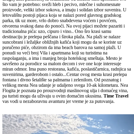
što vam je potrebno: sveži hleb i pecivo, mlečne i suhomesnate
proizvode, veliki izbor sokova, a imaju i solidan izbor suvenira. U
letovalištu postoji pijaca koja se nalazi pored glavnog gradskog
parka, tik uz more, vrlo dobro snabdevena voćem i povrćem,
otvorena svakog dana do ponoći. Na ovoj pijaci možete pazariti i
tradicionalna pića: uzo, cipuro i vino.. Ono šro krasi samu
destinaciju je prelepa peščana i široka plaža. Na plaži se nalaze
suncobrani i ležaljke obližnjih kafića koji mogu da se koriste uz
poručeno piće, obzirom da ima beach barova na samoj plaži. U
ponudi su veći broj Vila i apartmana koji su turistima na
raspolaganju, a ima i manjeg broja hotelskog smeštaja. Mesto je
savršeno za porodice sa malom decom i sve one koje interesuje
miran odmor. Ima puno restorana, kafića, poslastičarnica, radnjica sa
suvenirima, garderobom i ostalo...Centar ovog mesta krasi prelepa
fontana i divno šetalište sa palmama i zelenilom. Od poznatog i
velikog mesta Nea udanje je udaljeno svega 10-ak kilometara. Nea
Flogita je poznata po prouzvodnji maslinovog ulja i domaćeg vina,
pa turisti mogu da uživaju u ovim domaćim ukusima.
Time Travel
vas vodi u nezaboravnu avanturu jer vreme je za putovanja.